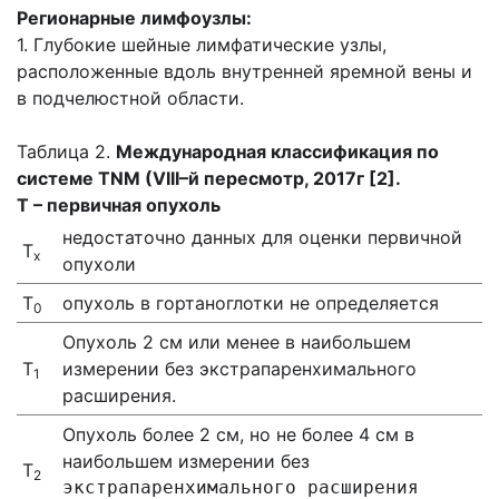
Регионарные лимфоузлы:
1. Глубокие шейные лимфатические узлы,
расположенные вдоль внутренней яремной вены и
в подчелюстной области.
Таблица 2.
Международная классификация по
системе
TNM
(
VIII
–й пересмотр, 2017г [2].
T – первичная опухоль
недостаточно данных для оценки первичной
Т
х
опухоли
Т
опухоль в гортаноглотки не определяется
0
Опухоль 2 см или менее в наибольшем
Т
измерении без экстрапаренхимального
1
расширения.
Опухоль более 2 см, но не более 4 см в
наибольшем измерении без
T
2
экстрапаренхимального расширения