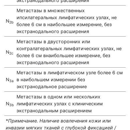
экстранодального расширения
Метастазы в множественных
ипсилатеральных лимфатических узлах, не
N
2
b
более 6 см в наибольшее измерение, без
экстранодального расширения
Метастазы в двусторонних или
контралатеральных лимфатических узлах, не
N
2с
более 6 см внаибольшее измерение, без
экстранодального расширения
Метастазы в лимфатическом узле более 6 см
N
в наибольшем измерении без
3а
экстранодальное расширение
Метастазы в одном или нескольких
N
лимфатических узлах с клиническим
3
b
экстранодальным расширением
*
Примечание. Наличие вовлечения кожи или
инвазии мягких тканей с глубокой фиксацией /