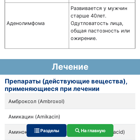
Развивается у мужчин
старше 40лет.
Аденолимфома
Одутловатость лица,
общая пастозность или
ожирение.
Лечение
Препараты (действующие вещества),
применяющиеся при лечении
Амброксол (Ambroxol)
Амикацин (Amikacin)
Разделы
На главную
Аминокапроновая кислота (Aminocaproic acid)