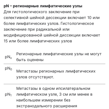
р
N
– регионарные лимфатические узлы
Для гистологического заключение при
селективной шейной дессекции включает 10 или
более лимфатических узлов. Гистологическое
заключение при радикальной или
модифицированной шейной диссекции включает
15 или более лимфатических узлов
Регионарные лимфатические узлы не могут
рN
х
быть оценены
рN
0
Метастазы регионарных лимфатических
узлов отсутствуют.
Метастазы в одном ипсилатеральном
рN
лимфатическом узле, 3 см или менее в
1
наибольшем измерении без
экстранодального расширения