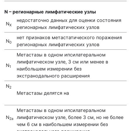
N – регионарные лимфатические узлы
недостаточно данных для оценки состояния
N
X
регионарных лимфатических узлов
нет признаков метастатического поражения
N
0
регионарных лимфатических узлов
Метастазы в одном ипсилатеральном
лимфатическом узле, 3 см или менее в
N
1
наибольшем измерении без
экстранодального расширения
N
2
Метастазы делятся на
Метастазы в одном ипсилатеральном
N
лимфатическом узле, более 3 см, но не более
2а
чем 6 см в наибольшем измерении без