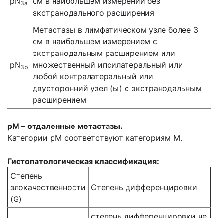
рN
см в наибольшем измерении без
3a
экстранодального расширения
Метастазы в лимфатическом узле более 3
см в наибольшем измерением с
экстранодальным расширением или
рN
множественный ипсилатеральный или
3b
любой контралатеральный или
двусторонний узел (ы) с экстранодальным
расширением
рМ – отдаленные метастазы.
Категории рМ соответствуют категориям М.
Гистопатологическая классификация:
Степень
злокачественности
Степень дифференцировки
(G)
степень дифференцировки не