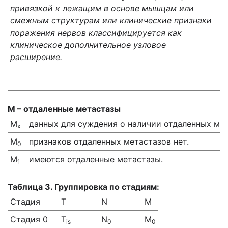
привязкой к лежащим в основе мышцам или
смежным структурам или клинические признаки
поражения нервов классифицируется как
клиническое дополнительное узловое
расширение.
М – отдаленные метастазы
М
данных для суждения о наличии отдаленных мет
х
М
признаков отдаленных метастазов нет.
0
М
имеются отдаленные метастазы.
1
Таблица
3. Группировка по стадиям:
Стадия
Т
N
M
Стадия 0
T
N
M
is
0
0