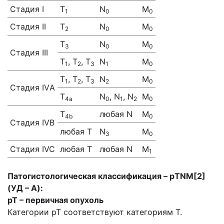
Стадия I
T
N
M
1
0
0
Стадия II
T
N
M
2
0
0
T
N
M
3
0
0
Стадия III
T
, T
, T
N
M
1
2
3
1
0
T
, T
, T
N
M
1
2
3
2
0
Стадия IVА
T
N
, N
, N
M
4a
0
1
2
0
T
любая N
M
4b
0
Стадия IVB
любая T
N
M
3
0
Стадия IVC
любая T
любая N
M
1
Патогистологическая классификация – р
TNM
[2]
(УД – А):
рТ – первичная опухоль
Категории рТ соответствуют категориям Т.