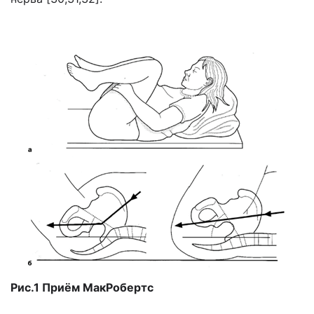
Рис.1 Приём МакРобертс