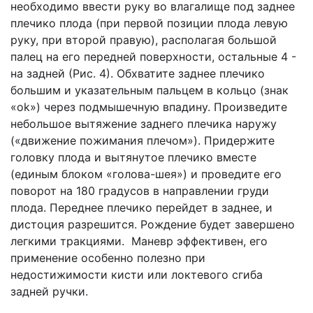
необходимо ввести руку во влагалище под заднее
плечико плода (при первой позиции плода левую
руку, при второй правую), располагая большой
палец на его передней поверхности, остальные 4 -
на задней (Рис. 4). Обхватите заднее плечико
большим и указательным пальцем в кольцо (знак
«ok») через подмышечную впадину. Произведите
небольшое вытяжение заднего плечика наружу
(«движение пожимания плечом»). Придержите
головку плода и вытянутое плечико вместе
(единым блоком «голова-шея») и проведите его
поворот на 180 градусов в направлении груди
плода. Переднее плечико перейдет в заднее, и
дистоция разрешится. Рождение будет завершено
легкими тракциями. Маневр эффективен, его
применение особенно полезно при
недостижимости кисти или локтевого сгиба
задней ручки.