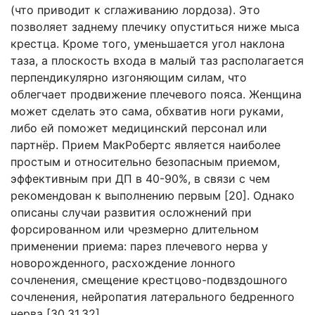
(что приводит к сглаживанию лордоза). Это
позволяет заднему плечику опуститься ниже мыса
крестца. Кроме того, уменьшается угол наклона
таза, а плоскость входа в малый таз располагается
перпендикулярно изгоняющим силам, что
облегчает продвижение плечевого пояса. Женщина
может сделать это сама, обхватив ноги руками,
либо ей поможет медицинский персонал или
партнёр. Прием МакРобертс является наиболее
простым и относительно безопасным приемом,
эффективным при ДП в 40-90%, в связи с чем
рекомендован к выполнению первым [20]. Однако
описаны случаи развития осложнений при
форсированном или чрезмерно длительном
применении приема: парез плечевого нерва у
новорожденного, расхождение лонного
сочленения, смещение крестцово-подвздошного
сочленения, нейропатия латерального бедренного
нерва [30,31,32].