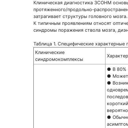
Клиническая диагностика ЗСОНМ основы
протяженного/продольно-распространенног
затрагивает структуры головного мозга.
К типичным проявлениям относят оптиче
синдромы поражения ствола мозга, диэ
Таблица 1. Специфические характерные
Клинические
Характе
синдромокомплексы
● В 80% 
● Может 
● Возник
одноврем
последов
короткий
вероятно
● Обычно
асимптом