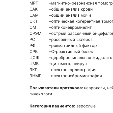
МРТ
–
магнитно-резонансная томог
ОАК
–
общий анализ крови
ОАМ
–
общий анализ мочи
ОКТ
–
оптическая когерентная томо
ОМ
–
оптиконевромиелит
ОРЭМ
–
острый рассеянный энцефало
РС
–
рассеянный склероз
РФ
–
ревматоидный фактор
СРБ
–
С-реактивный белок
ЦСЖ
–
цереброспинальная жидкость
ЦМВ
–
цитомегаловирус
ЭКГ
–
электрокардиография
ЭНМГ
–
электронейромиография
Пользователи протокола:
неврологи, не
гинекологи.
Категория пациентов:
взрослые