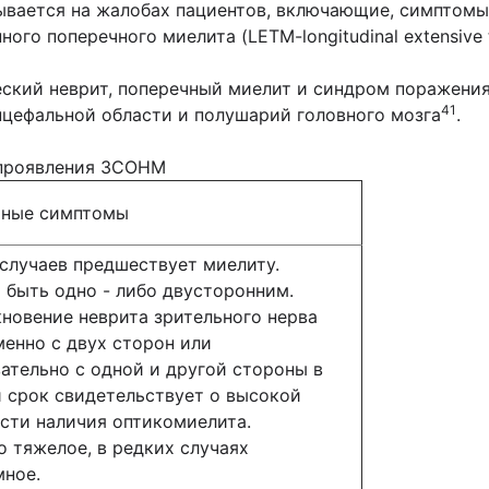
вается на жалобах пациентов, включающие, симптомы
о поперечного миелита (LETM-longitudinal extensive tr
ский неврит, поперечный миелит и синдром поражения
41
нцефальной области и полушарий головного мозга
.
 проявления ЗСОНМ
рные симптомы
случаев предшествует миелиту.
быть одно - либо двусторонним.
новение неврита зрительного нерва
енно с двух сторон или
ательно с одной и другой стороны в
 срок свидетельствует о высокой
сти наличия оптикомиелита.
 тяжелое, в редких случаях
ное.