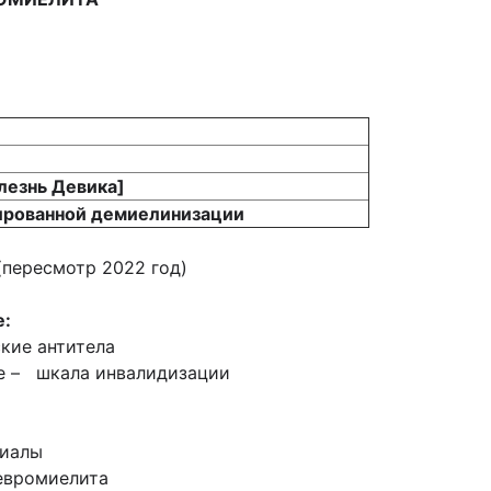
лезнь Девика]
ированной демиелинизации
(пересмотр 2022 год)
е:
кие антитела
ale – шкала инвалидизации
циалы
евромиелита