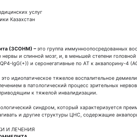
едицинских услуг
ики Казахстан
ита (ЗСОНМ) –
это группа иммунноопосредованных во
нервы и спинной мозг, и, в меньшей степени головной
QP4-IgG(+)) и серонегативные по АТ к аквапорину-4 (A
 это идиопатическое тяжелое воспалительное демиел
чением в патологический процесс зрительных нервов 
 приводящим к тяжелой инвалидизации.
иологический синдром, который характеризуется пре
рагивать и другие структуры ЦНС, содержащие аквапори
И И ЛЕЧЕНИЯ
РОМИЕЛИТА