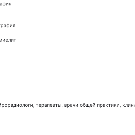
рафия
графия
миелит
йрорадиологи, терапевты, врачи общей практики, кли