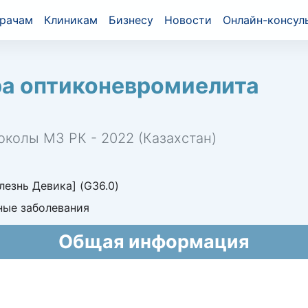
рачам
Клиникам
Бизнесу
Новости
Онлайн-консул
ра оптиконевромиелита
околы МЗ РК - 2022 (Казахстан)
езнь Девика] (G36.0)
ные заболевания
Общая информация