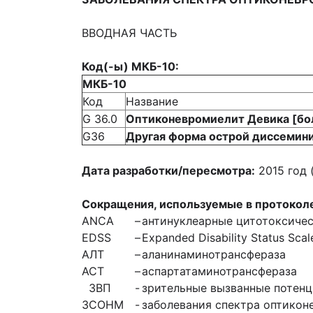
ВВОДНАЯ ЧАСТЬ
Код(-ы) МКБ-10:
МКБ-10
Код
Название
G 36.0
Оптиконевромиелит Девика [бо
G36
Другая форма острой диссемин
Дата разработки/пересмотра:
2015 год 
Сокращения, используемые в протокол
ANCA
–
антинуклеарные цитотоксичес
EDSS
–
Expanded Disability Status Sc
АЛТ
–
аланинаминотрансфераза
АСТ
–
аспартатаминотрансфераза
ЗВП
-
зрительные вызванные потен
ЗСОНМ
-
заболевания спектра оптикон