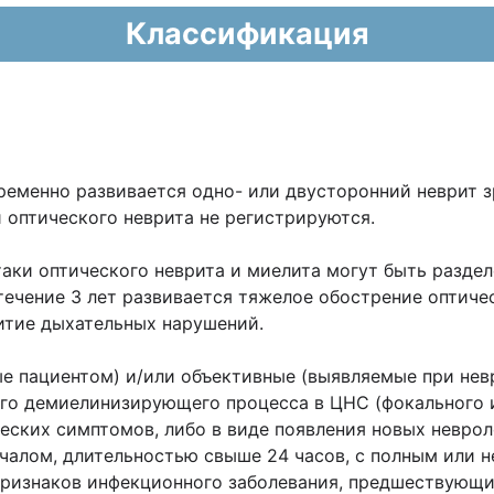
Классификация
ременно развивается одно- или двусторонний неврит з
 оптического неврита не регистрируются.
таки оптического неврита и миелита могут быть разде
течение 3 лет развивается тяжелое обострение оптиче
итие дыхательных нарушений.
 пациентом) и/или объективные (выявляемые при нев
го демиелинизирующего процесса в ЦНС (фокального и
еских симптомов, либо в виде появления новых невро
чалом, длительностью свыше 24 часов, с полным или 
 признаков инфекционного заболевания, предшествующ