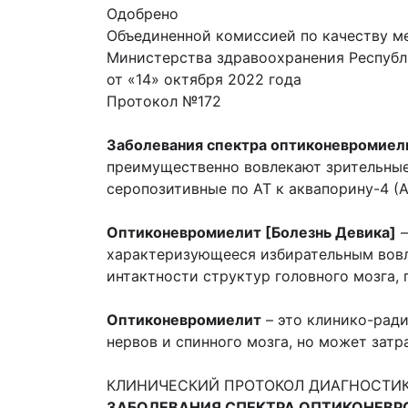
Одобрено
Объединенной комиссией по качеству м
Министерства здравоохранения Республ
от «14» октября 2022 года
Протокол №172
Заболевания спектра оптиконевромиел
преимущественно вовлекают зрительные 
серопозитивные по АТ к аквапорину-4 (A
Оптиконевромиелит [Болезнь Девика]
–
характеризующееся избирательным вовле
интактности структур головного мозга,
Оптиконевромиелит
– это клинико-рад
нервов и спинного мозга, но может зат
КЛИНИЧЕСКИЙ ПРОТОКОЛ ДИАГНОСТИК
ЗАБОЛЕВАНИЯ СПЕКТРА ОПТИКОНЕВ