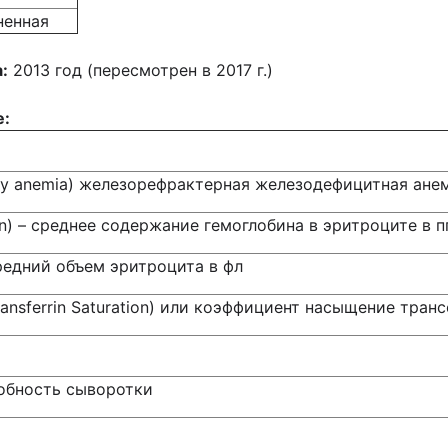
ненная
:
2013 год (пересмотрен в 2017 г.)
е:
ciency anemia) железорефрактерная железодефицитная ане
in) – среднее содержание гемоглобина в эритроците в п
средний объем эритроцита в фл
ransferrin Saturation) или коэффициент насыщение тра
обность сыворотки