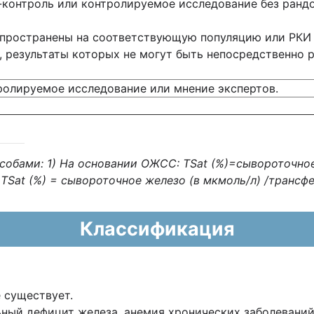
-контроль или контролируемое исследование без ран
спространены на соответствующую популяцию или РКИ
, результаты которых не могут быть непосредственно
ролируемое исследование или мнение экспертов.
собами: 1) На основании ОЖСС:
TSat (%)=сывороточно
:
TSat (%) = сывороточное железо (в мкмоль/л) /трансфер
Классификация
 существует.
ьный дефицит железа, анемия хронических заболевани