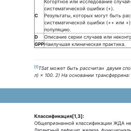
Когортное или исследование случай
систематической ошибки (+).
С
Результаты, которых могут быть ра
систематической ошибки (++ или +)
популяцию.
D
Описание серии случаев или неконт
GPP
Наилучшая клиническая практика.
[1]
TSat может быть рассчитан двумя спо
л) × 100. 2) На основании трансферрина
Классификация[1,3]:
Общепризнанной классификации ЖДА не
Латентный дефицит железа, функционал