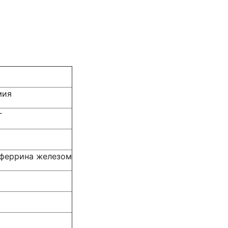
мия
г
нсферрина железом