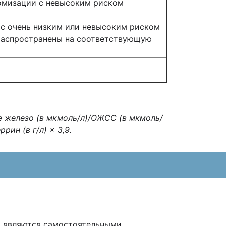
домизации с невысоким риском
 с очень низким или невысоким риском
 распространены на соответствующую
е железо (в мкмоль/л)/ОЖСС (в мкмоль/
рин (в г/л) × 3,9.
й являются самостоятельными