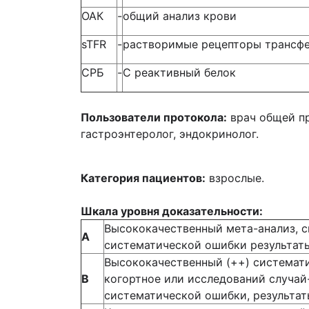
ОАК
-
общий анализ крови
sTFR
-
растворимые рецепторы трансф
СРБ
-
С реактивный белок
Пользователи протокола:
врач общей пра
гастроэнтеролог, эндокринолог.
Категория пациентов:
взрослые.
Шкала уровня доказательности:
Высококачественный мета-анализ, с
А
систематической ошибки результат
Высококачественный (++) системати
В
когортное или исследований случай
систематической ошибки, результа