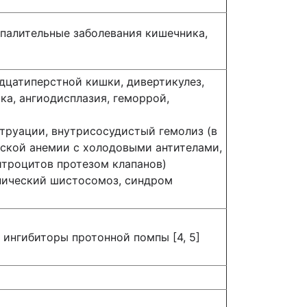
спалительные заболевания кишечника,
адцатиперстной кишки, дивертикулез,
а, ангиодисплазия, геморрой,
труации, внутрисосудистый гемолиз (в
еской анемии с холодовыми антителами,
итроцитов протезом клапанов)
нический шистосомоз, синдром
ингибиторы протонной помпы [4, 5]