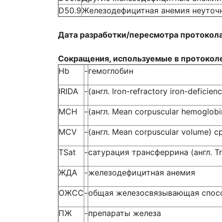
D50.9
Железодефицитная анемия неуточ
Дата разработки/пересмотра протокола
Сокращения, используемые в протокол
Hb
-
гемоглобин
IRIDA
-
(англ. Iron-refractory iron-defi
MCH
-
(англ. Mean corpuscular hemoglob
MCV
-
(англ. Mean corpuscular volume) 
TSat
-
сатурация трансферрина (англ. T
ЖДА
-
железодефицитная анемия
ОЖСС
-
общая железосвязывающая спос
ПЖ
-
препараты железа