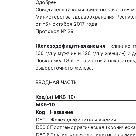
Одобрен
Объединенной комиссией по качеству м
Министерства здравоохранения Республ
от «5» октября 2017 года
Протокол № 29
Железодефицитная анемия
– клинико-г
130 г/л у мужчин и 120 г/л у женщин) и
Поскольку TSat - расчетный показатель
сывороточного железа.
ВВОДНАЯ ЧАСТЬ
Код(ы) МКБ-10:
МКБ-10
Код
Название
D50
Железодефицитная анемия
D50.0
Постгеморрагическая (хроническа
D50.8
Другие железодефицитные анемии