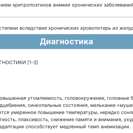
нием эритропоэтинов анемии хронических заболеваний
I степени вследствие хронических кровопотерь из желу
Диагностика
НОСТИКИ [1-3]
повышенная утомляемость, головокружение, головные б
дцебиения, синкопальные состояния, мелькание «муше
ется умеренное повышение температуры, нередко сонл
тность, плаксивость, снижение памяти и внимания, ух
 адаптации способствует медленный темп анемизации.