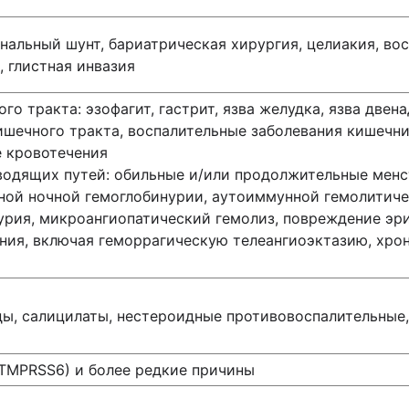
нальный шунт, бариатрическая хирургия, целиакия, во
, глистная инвазия
го тракта: эзофагит, гастрит, язва желудка, язва двен
шечного тракта, воспалительные заболевания кишечник
е кровотечения
одящих путей: обильные и/или продолжительные менс
ьной ночной гемоглобинурии, аутоиммунной гемолитич
рия, микроангиопатический гемолиз, повреждение эр
ния, включая геморрагическую телеангиоэктазию, хро
, салицилаты, нестероидные противовоспалительные, 
е TMPRSS6) и более редкие причины