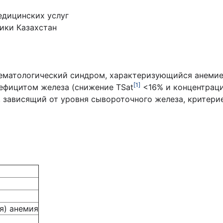
едицинских услуг
ики Казахстан
ематологический синдром, характеризующийся анемие
[1]
 дефицитом железа (снижение TSat
<16% и концентрации
, зависящий от уровня сывороточного железа, критер
я) анемия