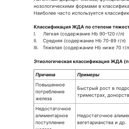
нозологическими формами в классифик
Наиболее часто используется классифик
Классификация ЖДА по степени тяжест
I.
Легкая (содержание Hb 90-120 г/л)
II. Средняя (содержание Hb 70-89 г/л)
III. Тяжелая (содержание Hb ниже 70 г/л
Этиологическая классификация ЖДА (по 
Причина
Примеры
Повышенное
Быстрый рост в подро
потребление
триместрах, донорст
железа
Недостаточное
алиментарное
Недостаточное алимен
поступление
вегетарианства и др.