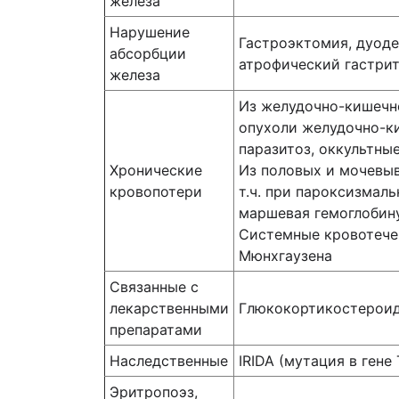
железа
Нарушение
Гастроэктомия, дуоде
абсорбции
атрофический гастрит
железа
Из желудочно-кишечно
опухоли желудочно-ки
паразитоз, оккультны
Хронические
Из половых и мочевыв
кровопотери
т.ч. при пароксизмал
маршевая гемоглобину
Системные кровотече
Мюнхгаузена
Связанные с
лекарственными
Глюкокортикостероиды
препаратами
Наследственные
IRIDA (мутация в ген
Эритропоэз,