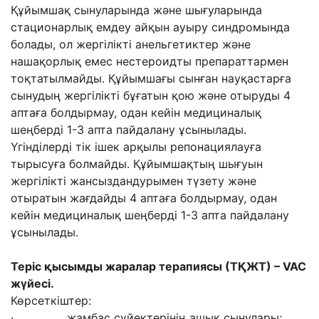
Құйымшақ сынуларында және шығуларында
стационарлық емдеу айқын ауыру синдромында
болады, ол жергілікті анельгетиктер және
нашақорлық емес нестероидты препараттармен
тоқтатылмайды. Құйымшағы сынған науқастарға
сынудың жергілікті бұғатын қою және отыруды 4
аптаға болдырмау, одан кейін медициналық
шеңберді 1-3 апта пайдалану ұсынылады.
Үгінділерді тік ішек арқылы репонациялауға
тырысуға болмайды. Құйымшақтың шығуын
жергілікті жансыздандурымен түзету және
отыратын жағдайды 4 аптаға болдырмау, одан
кейін медициналық шеңберді 1-3 апта пайдалану
ұсынылады.
Теріс қысымды жаралар терапиясы (ТҚЖТ) – VAC
жүйесі.
Көрсеткіштер:
· жамбас сүйектерінің ашық сынулары;