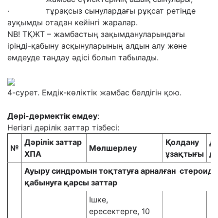
· тұрақсыз сынулардағы рұқсат ретінде
ауқымды отадан кейінгі жаралар.
NB! ТҚЖТ – жамбастың зақымдануларындағы
іріңді-қабыну асқынуларының алдын алу және
емдеуде таңдау әдісі болып табылады.
4-сурет. Емдік-көліктік жамбас белдігін қою.
Дәрі-дәрмектік емдеу
:
Негізгі дәрілік заттар тізбесі:
Дәрілік заттар
Қолдану
Д
№
Мөлшерлеу
ХПА
ұзақтығы
де
Ауыру синдромын тоқтатуға арналған
стероид
т
қабынуға қарсы заттар
Ішке,
ересектерге, 10