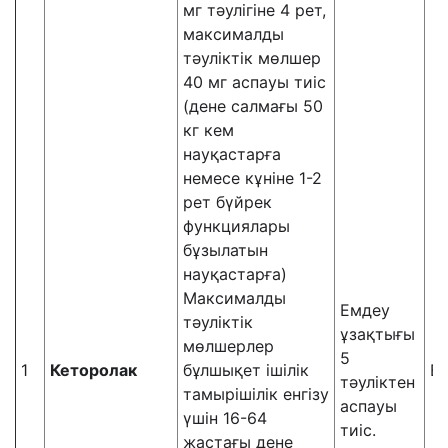
мг тәулігіне 4 рет,
максималды
тәуліктік мөлшер
40 мг аспауы тиіс
(дене салмағы 50
кг кем
науқастарға
немесе кұніне 1-2
рет бүйрек
функциялары
бұзылатын
науқастарға)
Максималды
Емдеу
тәуліктік
ұзақтығы
мөлшерлер
5
1
Кеторолак
бұлшықет ішілік
В
тәуліктен
тамырішілік енгізу
аспауы
үшін 16-64
тиіс.
жастағы дене