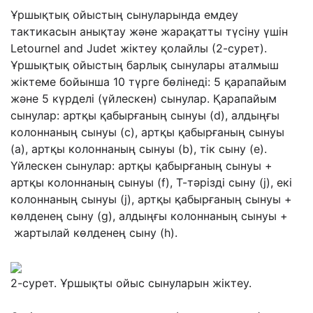
Ұршықтық ойыстың сынуларында емдеу
тактикасын анықтау және жарақатты түсіну үшін
Letournel and Judet жіктеу қолайлы (2-сурет).
Ұршықтық ойыстың барлық сынулары аталмыш
жіктеме бойынша 10 түрге бөлінеді: 5 қарапайым
және 5 күрделі (үйлескен) сынулар. Қарапайым
сынулар: артқы қабырғаның сынуы (d), алдыңғы
колоннаның сынуы (c), артқы қабырғаның сынуы
(a), артқы колоннаның сынуы (b), тік сыну (e).
Үйлескен сынулар: артқы қабырғаның сынуы +
артқы колоннаның сынуы (f), Т-тәрізді сыну (j), екі
колоннаның сынуы (j), артқы қабырғаның сынуы +
көлденең сыну (g), алдыңғы колоннаның сынуы +
жартылай көлденең сыну (h).
2-сурет. Ұршықты ойыс сынуларын жіктеу.