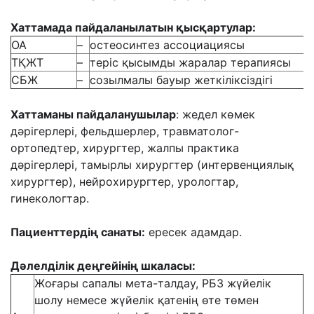
Хаттамада пайдаланылатын қысқартулар
:
ОА
–
остеосинтез ассоциациясы
ТҚЖТ
–
теріс қысымды жаралар терапиясы
СБЖ
–
созылмалы бауыр жеткіліксіздігі
Хаттаманы пайдаланушылар
: жедел көмек
дәрігерлері, фельдшерлер, травматолог-
ортопедтер, хирургтер, жалпы практика
дәрігерлері, тамырлы хирургтер (интервенциялық
хирургтер), нейрохирургтер, урологтар,
гинекологтар.
Пациенттердің санаты
:
ересек адамдар.
Дәлелділік деңгейінің шкаласы
:
Жоғары сапалы мета-талдау, РБЗ жүйелік
шолу немесе жүйелік қатенің өте төмен