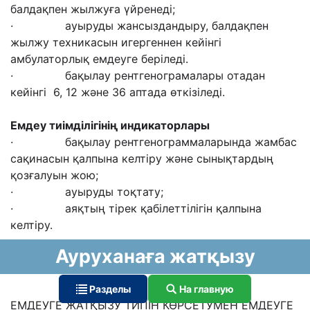
балдақпен жылжуға үйренеді;
· ауыруды жансыздандыру, балдақпен
жылжу техникасын игергеннен кейінгі
амбулаторлық емдеуге беріледі.
· бақылау рентгенограмалары отадан
кейінгі 6, 12 және 36 аптада өткізіледі.
Емдеу тиімділігінің и
ндикатор
лары
· бақылау рентгенограммаларында жамбас
сақинасын қалпына келтіру және сынықтардың
қозғалуын жою;
· ауыруды тоқтату;
· аяқтың тірек қабілеттілігін қалпына
келтіру.
Ауруханаға жатқызу
Разделы
На главную
ЕМДЕУГЕ ЖАТҚЫЗУ ТИПІН КӨРСЕТУМЕН ЕМДЕУГЕ