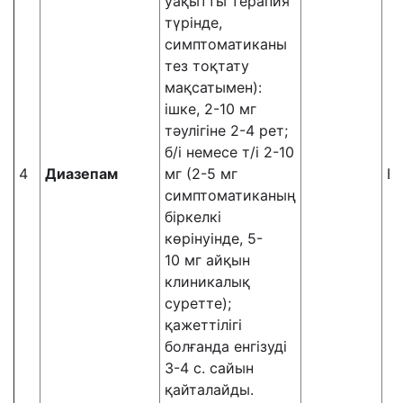
уақытты терапия
түрінде,
симптоматиканы
тез тоқтату
мақсатымен):
ішке, 2-10 мг
тәулігіне 2-4 рет;
б/і немесе т/і 2-10
4
Диазепам
мг (2-5 мг
В
симптоматиканың
біркелкі
көрінуінде, 5-
10 мг айқын
клиникалық
суретте);
қажеттілігі
болғанда енгізуді
3-4 с. сайын
қайталайды.