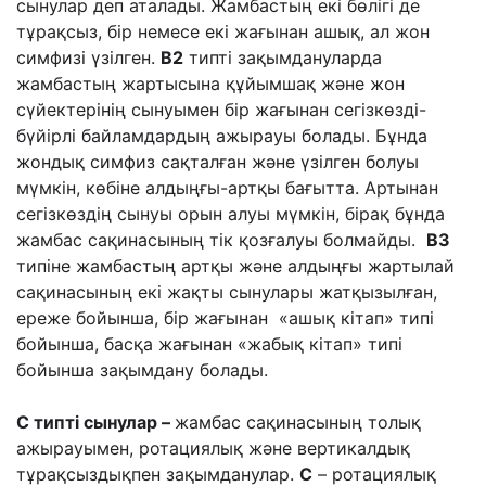
сынулар деп аталады. Жамбастың екі бөлігі де
тұрақсыз, бір немесе екі жағынан ашық, ал жон
симфизі үзілген.
В2
типті зақымдануларда
жамбастың жартысына құйымшақ және жон
сүйектерінің сынуымен бір жағынан сегізкөзді-
бүйірлі байламдардың ажырауы болады. Бұнда
жондық симфиз сақталған және үзілген болуы
мүмкін, көбіне алдыңғы-артқы бағытта. Артынан
сегізкөздің сынуы орын алуы мүмкін, бірақ бұнда
жамбас сақинасының тік қозғалуы болмайды.
ВЗ
типіне жамбастың артқы және алдыңғы жартылай
сақинасының екі жақты сынулары жатқызылған,
ереже бойынша, бір жағынан «ашық кітап» типі
бойынша, басқа жағынан «жабық кітап» типі
бойынша зақымдану болады.
С типті сынулар –
жамбас сақинасының толық
ажырауымен, ротациялық және вертикалдық
тұрақсыздықпен зақымданулар.
С
– ротациялық