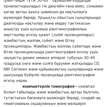
(рентгендік түтік 30-45° бұрышпен каудалды
орналастырылады) тік деңгейін ғана емес, сонымен
қатар артқы ауысу шамасын да нақтылауға
мүмкіндік береді. Ұршықты ойыстың сынуларында
диагнозды нақтылау және емдеу тактикасын
анықтау үшін қосымша рентгенографиялық
зерттеулер өткізу қажет (Judet проекциялары):
жамбастың жалпақ сүйегі және бітеу
проекциялары. Жамбастың жалпақ сүйегінде және
бітек проекциясында рентгенография өткізу үшін
науқасты денені немесе аппарат тубусын 30-45
градусқа оңға және солға бұрумен жатқызады [3].
NB! Сегізкөз және құйымшақтың сынуларында және
шығуында бүйірлік проекцияда рентгенография
өткізу керек.
·
к
омпьютер
лік
томография –
сезімтал
болып табылады және жамбастың артқы бқлігінің
тұтастығын бағалауға мүмкіндік береді, сондай-ақ
гематоманың оқшаулануын және мөлшерін