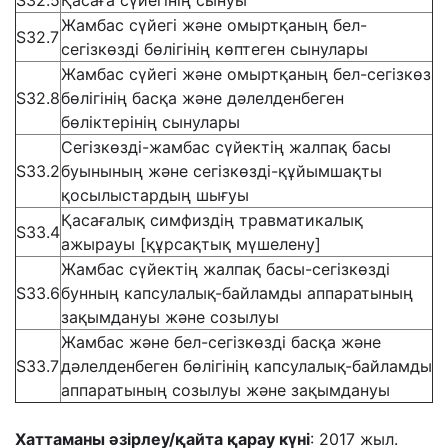
S32.5
Қасаға сүйегінің сынуы
Жамбас сүйегі және омыртқаның бел-
S32.7
сегізкөзді бөлігінің көптеген сынулары
Жамбас сүйегі және омыртқаның бел-сегізкөз
S32.8
бөлігінің басқа және дәлелденбеген
бөліктерінің сынулары
Сегізкөзді-жамбас сүйектің жалпақ басы
S33.2
буынының және сегізкөзді-құйымшақты
қосылыстардың шығуы
Қасағалық симфиздің травматикалық
S33.4
ажырауы [құрсақтық мүшелену]
Жамбас сүйектің жалпақ басы-сегізкөзді
S33.6
бунның капсулалық-байламды аппаратының
зақымдануы және созылуы
Жамбас және бел-сегізкөзді басқа және
S33.7
дәлелденбеген бөлігінің капсулалық-байламды
аппаратының созылуы және зақымдануы
Хаттаманы әзірлеу/қайта қарау күні
: 2017 жыл.