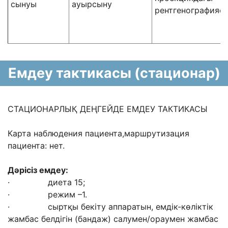
сынуы
ауырсыну
рентгенографияс
Емдеу тактикасы (стационар)
СТАЦИОНАРЛЫҚ ДЕҢГЕЙДЕ ЕМДЕУ ТАКТИКАСЫ
Карта наблюдения пациента,маршрутизация
пациента: нет.
Дәрісіз емдеу
:
· диета 15;
· режим –1.
· сыртқы бекіту аппаратын, емдік-көліктік
жамбас белдігін (бандаж) салумен/ораумен жамбас