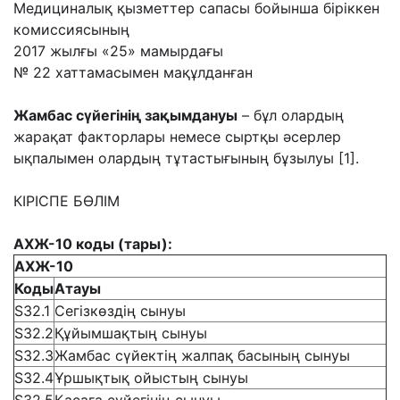
Медициналық қызметтер сапасы бойынша біріккен
комиссиясының
2017 жылғы «25» мамырдағы
№ 22 хаттамасымен мақұлданған
Жамбас сүйегінің зақымдануы
– бұл олардың
жарақат факторлары немесе сыртқы әсерлер
ықпалымен олардың тұтастығының бұзылуы [1].
КІРІСПЕ БӨЛІМ
АХЖ-10
к
од
ы
(
тар
ы):
АХЖ-10
Код
ы
Атауы
S32.1
Сегізкөздің сынуы
S32.2
Құйымшақтың сынуы
S32.3
Жамбас сүйектің жалпақ басының сынуы
S32.4
Ұршықтық ойыстың сынуы