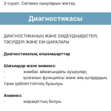
3-сурет. Сегізкөз сынуларын жіктеу.
Диагностикасы
ДИАГНОСТИКАНЫҢ ЖӘНЕ ЕМДЕУДІҢӘДІСТЕРІ,
ТӘСІЛДЕРІ ЖӘНЕ ЕМ-ШАРАЛАРЫ
Диагности
калық өлшемшарттар
Шағымдар және анамнез:
· жамбас аймағындағы ауырулар;
· қозғалыс функциясы және аяқ-қолдардың
тірек қабілеттілігінің бұзылуы.
Анамнез:
· жарақаттың болуы.