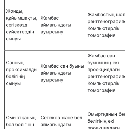
Жонды,
Жамбастың шолу
құйымшақты,
Жамбас
рентгенографияс
сегізкөзді
аймағындағы
Компьютерлік
сүйектердің
ауырсыну
томография
сынуы
Жамбас сан
Санның
буынының екі
Жамбас сан буыны
проксималды
проекциядағы
аймағындағы
бөлігінің
рентгенографияс
ауырсыну
сынуы
Компьютерлік
томография
Омыртқаның бел
Омыртқаның
Сегізкөз және бел
бөлігінің екі
бел бөлігінің
аймағындағы
проекциядағы