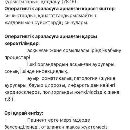
құрылғыларын қолдану (78.19).
Оперативтік араласуға арналған көрсеткіштер
:
сынықтардың қанағаттандырылмайтын
жағдайымен сүйектердің сынулары.
Оперативтік
араласуға арналған қарсы
көрсетілімдер
:
· асқынған және созылмалы іріңді-қабыну
процестері
· ішкі органдардың асқынған аурулары,
соның ішінде инфекциялық.
· ауыр соматикалық патология (жүйке
аурулары, бауыр циррозы, инфарктыдан кейінгі
кардиосклероз, полиорганды жеткіліксіздік және
т.б.).
Әрі қарай енгізу
:
· Пациент ерте мерзімдеоде
белсенділенеді, оталанған жаққа жүктемесіз