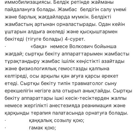
иммобилизациясы. Белдік ретінде жайманы
пайдалануға болады. Жамбас белдігін салу үнемі
және барлық жағдайларда мүмкін. Белдікті
жамбастың артынан орналастырады. Одан кейін
ұштарын алдыға әкеледі және қысқыштармен
бекітеді (тігуге болады) 4-сурет.
· «бақа» немесе Волкович бойынша
жағдай; сыртқы бекіту аппараттарымен жамбасты
тұрақтандыру жамбас ішілік кеңістікті азайтады
және физиологиялық гемостазды қалпына
келтіреді, осы арқылы қан ағуға қарсы әрекет
етеді. Сыртқы бекіту типін травматолог сыну
ерекшелігін негізге ала отырып анықтайды. Сыртқы
бекіту аппараттары ішкі кесік-тесіктерден жалпы
немесе жергілікті анестезияда реанимация және
қарқынды терапия палатасында орнатуға болады.
· қаңқалық созылу қою;
· гамак қою;