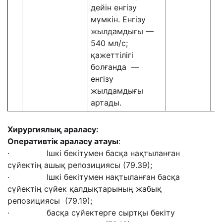
дейін енгізу
мүмкін. Енгізу
жылдамдығы —
540 мл/с;
қажеттілігі
болғанда —
енгізу
жылдамдығы
артады.
Хирурги
ялық араласу
:
Оперативтік араласу атауы
:
· Ішкі бекітумен басқа нақтыланған
сүйектің ашық репозициясы (79.39);
· Ішкі бекітумен нақтыланған басқа
сүйектің сүйек қалдықтарының жабық
репозициясы (79.19);
· басқа сүйектерге сыртқы бекіту