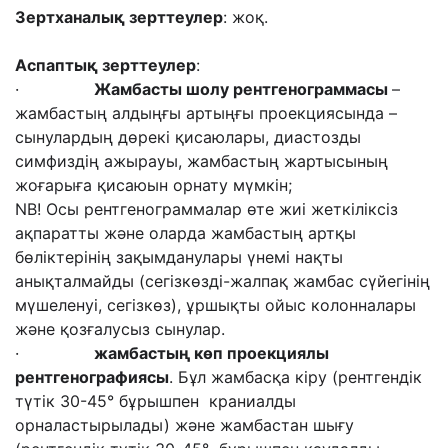
Зертханалық зерттеулер
: жоқ.
Аспаптық зерттеулер
:
·
Жамбасты шолу
рентгенограммасы
–
жамбастың алдыңғы артыңғы проекциясында –
сынулардың дөрекі қисаюлары, диастозды
симфиздің ажырауы, жамбастың жартысының
жоғарыға қисаюын орнату мүмкін;
NB! Осы рентгенограммалар өте жиі жеткіліксіз
ақпаратты және оларда жамбастың артқы
бөліктерінің зақымданулары үнемі нақты
анықталмайды (сегізкөзді-жалпақ жамбас сүйегінің
мүшеленуі, сегізкөз), ұршықты ойыс колонналары
және қозғалусыз сынулар.
·
жамбастың көп проекциялы
рентгенография
сы
. Бұл жамбасқа кіру (рентгендік
түтік 30-45° бұрышпен краниалды
орналастырылады) және жамбастан шығу