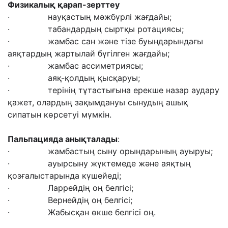
Физикал
ық
қарап-зерттеу
· науқастың мәжбүрлі жағдайы;
· табандардың сыртқы ротациясы;
· жамбас сан және тізе буындарындағы
аяқтардың жартылай бүгілген жағдайы;
· жамбас ассиметриясы;
· аяқ-қолдың қысқаруы;
· терінің тұтастығына ерекше назар аудару
қажет, олардың зақымдануы сынудың ашық
сипатын көрсетуі мүмкін.
Пальпацияда анықталады
:
· жамбастың сыну орындарының ауыруы;
· ауырсыну жүктемеде және аяқтың
қозғалыстарында күшейеді;
· Ларрейдің оң белгісі;
· Вернейдің оң белгісі;
· Жабысқан өкше белгісі оң.