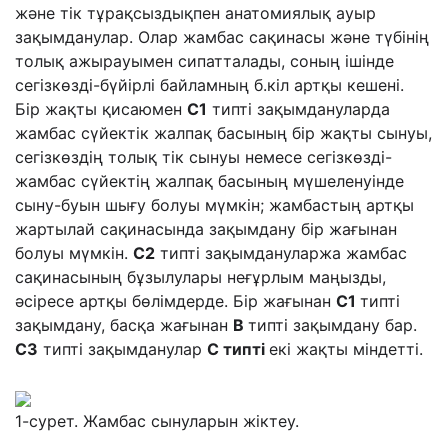
және тік тұрақсыздықпен анатомиялық ауыр
зақымданулар. Олар жамбас сақинасы және түбінің
толық ажырауымен сипатталады, соның ішінде
сегізкөзді-бүйірлі байламның б.кіл артқы кешені.
Бір жақты қисаюмен
С1
типті зақымдануларда
жамбас сүйектік жалпақ басының бір жақты сынуы,
сегізкөздің толық тік сынуы немесе сегізкөзді-
жамбас сүйектің жалпақ басының мүшеленуінде
сыну-буын шығу болуы мүмкін; жамбастың артқы
жартылай сақинасында зақымдану бір жағынан
болуы мүмкін.
С2
типті зақымдануларжа жамбас
сақинасының бұзылулары неғұрлым маңызды,
әсіресе артқы бөлімдерде. Бір жағынан
С1
типті
зақымдану, басқа жағынан
В
типті зақымдану бар.
СЗ
типті зақымданулар
С
типті
екі жақты міндетті.
1-сурет. Жамбас сынуларын жіктеу.