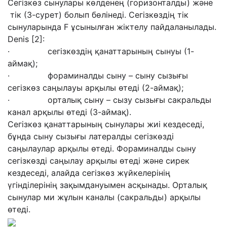
Сегізкөз сынулары көлденең (горизонталды) және
тік (3-сурет) болып бөлінеді. Сегізкөздің тік
сынуларында F ұсынылған жіктелу пайдаланылады.
Denis [2]:
· сегізкөздің қанаттарының сынуы (1-
аймақ);
· фораминалды сыну – сыну сызығы
сегізкөз саңылауы арқылы өтеді (2-аймақ);
· орталық сыну – сызу сызығы сакральды
канал арқылы өтеді (3-аймақ).
Сегізкөз қанаттарының сынулары жиі кездеседі,
бұнда сыну сызығы латералды сегізкөзді
саңылаулар арқылы өтеді. Фораминалды сыну
сегізкөзді саңылау арқылы өтеді және сирек
кездеседі, алайда сегізкөз жүйкелерінің
үгінділерінің зақымдануымен асқынады. Орталық
сынулар ми жұлын каналы (сакральды) арқылы
өтеді.