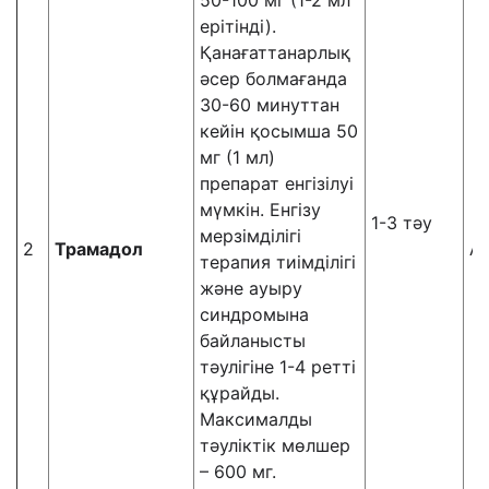
50-100 мг (1-2 мл
ерітінді).
Қанағаттанарлық
әсер болмағанда
30-60 минуттан
кейін қосымша 50
мг (1 мл)
препарат енгізілуі
мүмкін. Енгізу
1-3 тәу
мерзімділігі
2
Трамадол
А
терапия тиімділігі
және ауыру
синдромына
байланысты
тәулігіне 1-4 ретті
құрайды.
Максималды
тәуліктік мөлшер
– 600 мг.