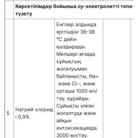
Көрсетілімдер бойынша су-электролитті тепе-т
түзету
Енгізер алдында
ерітіндіні 36–38
°C дейін
қыздырады.
Мөлшері ағзада
сұйықтың
жоғалуымен
байланысты, Na+
және Cl−, және
орташа 1000 мл/
тәу. құрайды.
Сұйықты үлкен
Натрий хлорид
5
жоғалтуда және
і 0,9%
айқын
интоксикацияда
3000 мл/тәу.