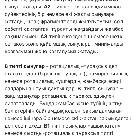
сынуы жатады.
А2
типіне төс және құйымшаө
сүйектерінің бір немесе екі жақты сынулары
жатады, бірақ фрагменттерді жылжытусыз, сол
себепті сақталған, тұрақты жағдайдағы жамбас
сақинасымен.
A3
типіне көлденең немесе шеткі
сегізкөз және құйымшақ сынулары, минималды
қозғалумен және қозғалусыз жатады.
В типті сынулар
– ротациялық –тұрақсыз деп
аталатындар (бірақ тік-тұрақты), компрессиялық
немесе ротациялық күштердің жамбасқа әсері
салдарынан туындайтындар.
В
типті сынулар –
зақымданулар ротациялық тұрақсыздықпен
сипатталады. Бұнда жамбас және түбінің артқы
бөліктерінің байламдық кешені зақымдалмаған
немесе ішінара бір немесе екі жақтан зақымдалған
деп есептеледі.
В1
типті сынулар «ашық кітап»
немесе сыртқы-ротациялық тұрақсыз типті