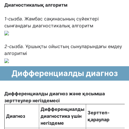
Диагности
калық
алгоритм
1
-сызба
.
Жамбас сақинасының сүйектері
сынғандағы диагностикалық алгоритм
2
-сызба
.
Ұршықты ойыстың сынуларындағы емдеу
алгоритмі
Дифференциалды диагноз
Дифференциал
ды
диагноз
және қосымша
зерттеулер негіздемесі
Дифференциалды
Зерттеп-
Диагноз
диагностика
үшін
қараулар
негіздеме