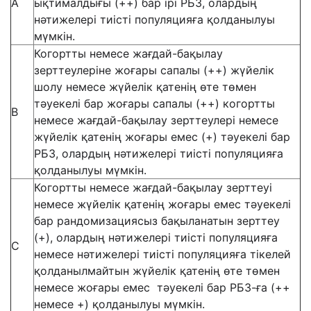
А
ықтималдығы (++) бар ірі РБЗ, олардың
нәтижелері тиісті популяцияға қолданылуы
мүмкін.
Когортты немесе жағдай-бақылау
зерттеулеріне жоғары сапалы (++) жүйелік
шолу немесе жүйелік қатенің өте төмен
тәуекелі бар жоғары сапалы (++) когортты
В
немесе жағдай-бақылау зерттеулері немесе
жүйелік қатенің жоғары емес (+) тәуекелі бар
РБЗ, олардың нәтижелері тиісті популяцияға
қолданылуы мүмкін.
Когортты немесе жағдай-бақылау зерттеуі
немесе жүйелік қатенің жоғары емес тәуекелі
бар рандомизациясыз бақыланатын зерттеу
(+), олардың нәтижелері тиісті популяцияға
С
немесе нәтижелері тиісті популяцияға тікелей
қолданылмайтын жүйелік қатенің өте төмен
немесе жоғары емес тәуекелі бар РБЗ-ға (++
немесе +) қолданылуы мүмкін.