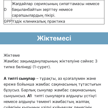
Жағдайлар сериясының сипаттамасы немесе
D
бақыланбайтын зерттеу немесе
сарапшылардың пікірі.
GPP
Үздік клиникалық практика
Жіктемесі
Жіктеме
Жамбас зақымдануларының жіктелуіне сәйкес 3
типке бөлінеді (1-сурет).
А
типті сынулар
– тұрақты, аз қозғалумен және
ереже бойынша жамбас сақинасының тұтастығын
бұзусыз. Барлық сынулар жамбас сақинасының
сынуынсыз.
А1
типті сынуларға алдыңғы үстіңгі
немесе алдыңғы төменгі жамбастың жалпақ
сүйегінің қырының үзілуі құйымшақ дөңесінің