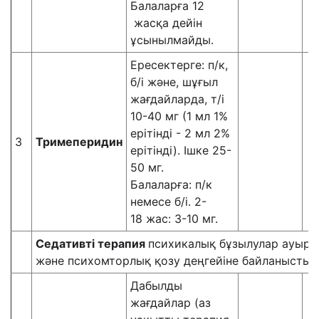
Балаларға 12
жасқа дейін
ұсынылмайды.
Ересектерге: п/к,
б/і және, шұғыл
жағдайларда, т/і
10-40 мг (1 мл 1%
ерітінді - 2 мл 2%
3
Тримеперидин
ерітінді). Ішке 25-
50 мг.
Балаларға: п/к
немесе б/і. 2-
18 жас: 3-10 мг.
Седатив
ті
терапия
психикалық бұзылулар ауырл
және психомторлық қозу деңгейіне байланысты
Дабылды
жағдайлар (аз