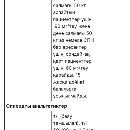
салмағы 50 кг
аспайтын
пациенттер үшін
90 мг/тәу және
дене салмағы 50
кг аз немесе СПН
бар ересектер
үшін, сондай-ақ
қарт пациенттер
үшін, 60 мг/тәу
құрайды. 15
жасқа дейінгі
балаларға
ұсынылмайды.
Опиоид
ты
анальгетик
тер
т/і (баяу
тамшылап), т/і