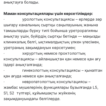
анықтауға болады.
Маман консультациялары үшін көрсетілімдер:
· урологтың консультациясы – ерлерде зәр
шығару каналының сыртқы саңылауының жанына
тамшыларды бүрку типі бойынша уретрорагияны
анықтау үшін, бүйірдің сыртқы бетінде — маңызды
клиникалық белгі, ықтималдықтың үлкен үлесімен,
уретраның зақымдануын көрсетумен;
· хирургтың немесе проктологтың
консультациясы – айланшықтан қан немесе қан ағу
іздері анықталғанда;
· гинекологтың консультациясы – қынаптан
қан ағуда немесе қан анықталғанда;
· невропатологтың консультациясы –
жамбас мүшелерінің функциялары бұзылғанда L5,
S1, S2 түптері, құйымшақты жүйкенің
зақымдануындағы белгілерде.