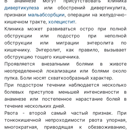
В анамнезе могут присутствовать клиника
дивертикулеза
или обострений дивертикулита,
признаки
мальабсорбции
, операции на желудочно-
кишечном тракте,
холецистит
.
Клиника может развиваться остро при полной
обструкции или подостро при неполной
обструкции или миграции энтеролита по
кишечнику. Энтеролит, как правило, вызывает
обструкцию тощего кишечника.
Проявляется внезапными болями в животе
неопределенной локализации или болями около
пупка. Боли носят схваткообразный характер.
При подостром течении наблюдается несколько
болевых приступов меньшей интенсивности в
анамнезе или постепенное нарастание болей в
течение нескольких дней.
Рвота - второй самый частый признак. При
тонкокишечной непроходимости рвота упорная,
многократная, приводящая к обезвоживанию,