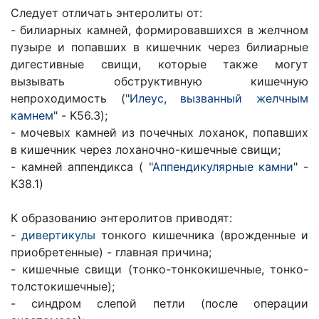
Следует отличать энтеролиты от:
- билиарных камней, формировавшихся в желчном
пузыре и попавших в кишечник через билиарные
дигестивные свищи, которые также могут
вызывать обструктивную кишечную
непроходимость ("
Илеус, вызванный желчным
камнем
" - K56.3);
- мочевых камней из почечных лоханок, попавших
в кишечник через лоханочно-кишечные свищи;
- камней аппендикса ( "
Аппендикулярные камни
" -
K38.1)
К образованию энтеролитов приводят:
-
дивертикулы
тонкого кишечника (врожденные и
приобретенные) - главная причина;
- кишечные свищи (тонко-тонкокишечные, тонко-
толстокишечные);
- синдром слепой петли (после операции