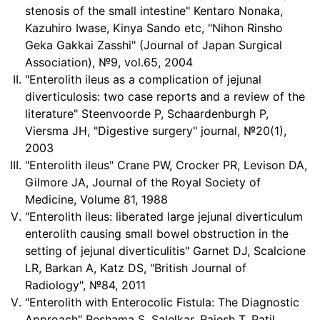
stenosis of the small intestine" Kentaro Nonaka,
Kazuhiro Iwase, Kinya Sando etc, "Nihon Rinsho
Geka Gakkai Zasshi" (Journal of Japan Surgical
Association), №9, vol.65, 2004
"Enterolith ileus as a complication of jejunal
diverticulosis: two case reports and a review of the
literature" Steenvoorde P, Schaardenburgh P,
Viersma JH, "Digestive surgery" journal, №20(1),
2003
"Enterolith ileus" Crane PW, Crocker PR, Levison DA,
Gilmore JA, Journal of the Royal Society of
Medicine, Volume 81, 1988
"Enterolith ileus: liberated large jejunal diverticulum
enterolith causing small bowel obstruction in the
setting of jejunal diverticulitis" Garnet DJ, Scalcione
LR, Barkan A, Katz DS, "British Journal of
Radiology", №84, 2011
"Enterolith with Enterocolic Fistula: The Diagnostic
Approach" Reshama S. Salelkar, Rajesh T. Patil,