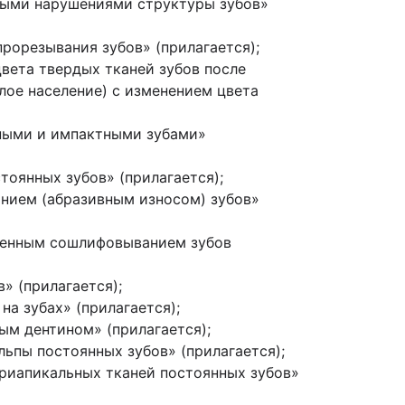
нными нарушениями структуры зубов»
рорезывания зубов» (прилагается);
цвета твердых тканей зубов после
лое население) с изменением цвета
нными и импактными зубами»
тоянных зубов» (прилагается);
анием (абразивным износом) зубов»
чненным сошлифовыванием зубов
» (прилагается);
а зубах» (прилагается);
ым дентином» (прилагается);
льпы постоянных зубов» (прилагается);
ериапикальных тканей постоянных зубов»