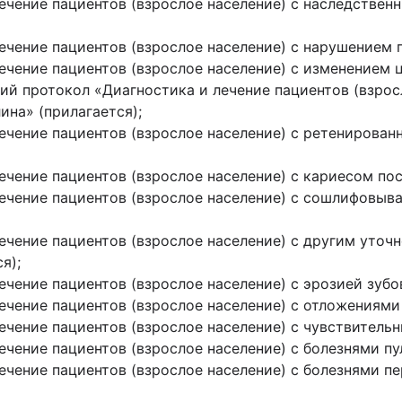
ечение пациентов (взрослое население) с наследстве
ечение пациентов (взрослое население) с нарушением п
ечение пациентов (взрослое население) с изменением 
кий протокол «Диагностика и лечение пациентов (взрос
ина» (прилагается);
ечение пациентов (взрослое население) с ретенирова
чение пациентов (взрослое население) с кариесом пос
ечение пациентов (взрослое население) с сошлифовыв
ечение пациентов (взрослое население) с другим уто
я);
чение пациентов (взрослое население) с эрозией зубов
чение пациентов (взрослое население) с отложениями н
ечение пациентов (взрослое население) с чувствительн
чение пациентов (взрослое население) с болезнями пу
ечение пациентов (взрослое население) с болезнями п