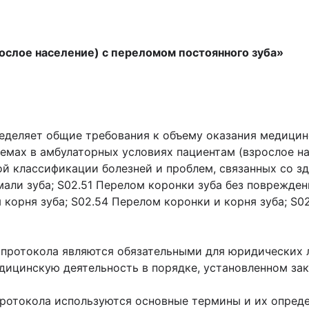
ослое население) с переломом постоянного зуба»
ределяет общие требования к объему оказания медици
мах в амбулаторных условиях пациентам (взрослое на
 классификации болезней и проблем, связанных со зд
мали зуба; S02.51 Перелом коронки зуба без поврежден
 корня зуба; S02.54 Перелом коронки и корня зуба; S
о протокола являются обязательными для юридических 
ицинскую деятельность в порядке, установленном зак
протокола используются основные термины и их опреде