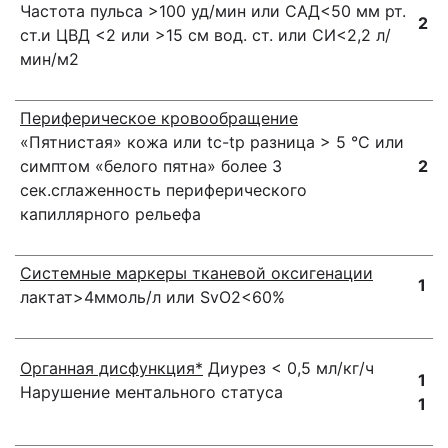
Частота пульса >100 уд/мин или САД<50 мм рт.
2
ст.и ЦВД <2 или >15 см вод. ст. или СИ<2,2 л/
мин/м2
Периферическое кровообращение
«Пятнистая» кожа или tс-tр разница > 5 °С или
симптом «белого пятна» более 3
2
сек.сглаженность периферического
капиллярного рельефа
С
истемные маркеры тканевой оксигенации
1
лактат>4ммоль/л или SvO2<60%
Органная дисфункция*
Диурез < 0,5 мл/кг/ч
1
Нарушение ментального статуса
1