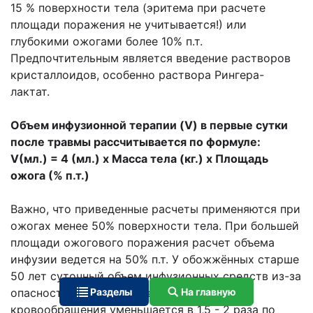
15 % поверхности тела (эритема при расчете
площади поражения не учитывается!) или
глубокими ожогами более 10% п.т.
Предпочтительным является введение растворов
кристаллоидов, особенно раствора Рингера-
лактат.
Объем инфузионной терапии (V) в первые сутки
после травмы рассчитывается по формуле:
V(мл.) = 4 (мл.) х Масса тела (кг.) х Площадь
ожога (% п.т.)
Важно, что приведенные расчеты применяются при
ожогах менее 50% поверхности тела. При большей
площади ожогового поражения расчет объема
инфузии ведется на 50% п.т. У обожжённых старше
50 лет суточный объем инфузионных средств из-за
опасности перегрузки малого круга
Разделы
На главную
кровообращения уменьшается в 1,5 - 2 раза по