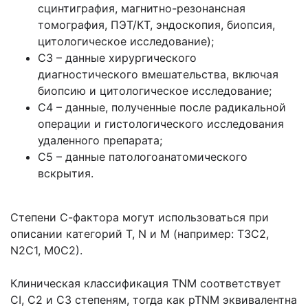
сцинтиграфия, магнитно-резонансная
томография, ПЭТ/КТ, эндоскопия, биопсия,
цитологическое исследование);
С3 – данные хирургического
диагностического вмешательства, включая
биопсию и цитологическое исследование;
С4 – данные, полученные после радикальной
операции и гистологического исследования
удаленного препарата;
С5 – данные патологоанатомического
вскрытия.
Степени С-фактора могут использоваться при
описании категорий Т, N и М (например: Т3С2,
N2C1, М0С2).
Клиническая классификация TNM соответствует
CI, С2 и С3 степеням, тогда как pTNM эквивалентна