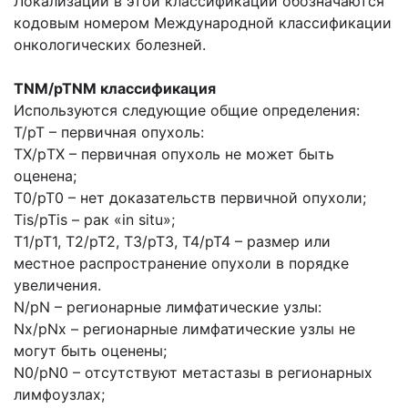
Локализации в этой классификации обозначаются
кодовым номером Международной классификации
онкологических болезней.
TNM/pTNM классификация
Используются следующие общие определения:
Т/рТ – первичная опухоль:
TX/рTX – первичная опухоль не может быть
оценена;
Т0/рТ0 – нет доказательств первичной опухоли;
Tis/pTis – рак «in situ»;
Т1/рТ1, Т2/рТ2, ТЗ/рТЗ, Т4/рТ4 – размер или
местное распространение опухоли в порядке
увеличения.
N/pN – регионарные лимфатические узлы:
Nx/pNx – регионарные лимфатические узлы не
могут быть оценены;
N0/pN0 – отсутствуют метастазы в регионарных
лимфоузлах;