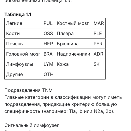
обозначениями (таблица 1.1):
Таблица 1.1
Легкие
PUL
Костный мозг
MAR
Кости
OSS
Плевра
PLE
Печень
HEP
Брюшина
PER
Головной мозг
BRA
Надпочечники
ADR
Лимфоузлы
LYM
Кожа
SKI
Другие
ОТН
Подразделения TNM
Главные категории в классификации могут иметь
подразделения, придающие критерию большую
специфичность (например; Tla, lb или N2a, 2b).
Сигнальный лимфоузел