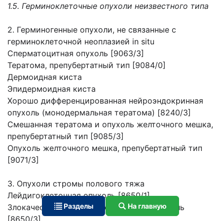
1.5. Герминоклеточные опухоли неизвестного типа
2. Герминогенные опухоли, не связанные с
герминоклеточной неоплазией in situ
Сперматоцитная опухоль [9063/3]
Тератома, препубертатный тип [9084/0]
Дермоидная киста
Эпидермоидная киста
Хорошо дифференцированная нейроэндокринная
опухоль (монодермальная тератома) [8240/3]
Смешанная тератома и опухоль желточного мешка,
препубертатный тип [9085/3]
Опухоль желточного мешка, препубертатный тип
[9071/3]
3. Опухоли стромы полового тяжа
Лейдигоклеточная опухоль [8650/1]
Разделы
На главную
Злокачественная лейдигоклеточная опухоль
[8650/3]