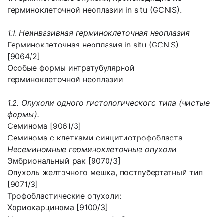
герминоклеточной неоплазии in situ (GCNIS).
1.1. Неинвазивная герминоклеточная неоплазия
Герминоклеточная неоплазия in situ (GCNIS)
[9064/2]
Особые формы интратубулярной
герминоклеточной неоплазии
1.2. Опухоли одного гистологического типа (чистые
формы).
Семинома [9061/3]
Семинома с клетками синцитиотрофобласта
Несеминомные герминоклеточные опухоли
Эмбриональный рак [9070/3]
Опухоль желточного мешка, постпубертатный тип
[9071/3]
Трофобластические опухоли:
Хориокарцинома [9100/3]