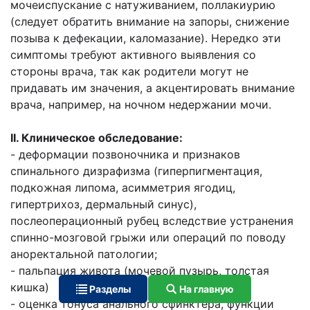
мочеиспускание с натуживанием, поллакиурию
(следует обратить внимание на запоры, снижение
позыва к дефекации, каломазание). Нередко эти
симптомы требуют активного выявления со
стороны врача, так как родители могут не
придавать им значения, а акцентировать внимание
врача, например, на ночном недержании мочи.
II. Клиническое обследование:
- деформации позвоночника и признаков
спинального дизрафизма (гиперпигментация,
подкожная липома, асимметрия ягодиц,
гипертрихоз, дермальный синус),
послеоперационный рубец вследствие устранения
спинно-мозговой грыжи или операций по поводу
аноректальной патологии;
- пальпация живота (мочевой пузырь, толстая
кишка)
Разделы
На главную
- оценка тонуса анального сфинктера, функции