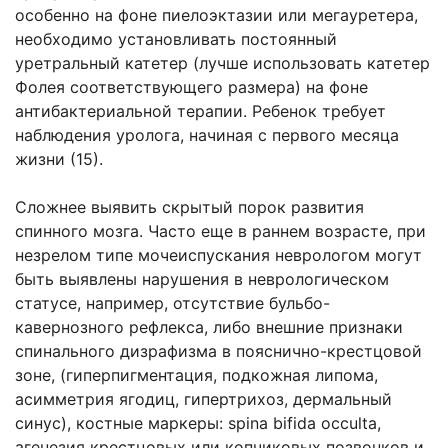
особенно на фоне пиелоэктазии или мегауретера,
необходимо установливать постоянный
уретральный катетер (лучше использовать катетер
Фолея соответствующего размера) на фоне
антибактериальной терапии. Ребенок требует
наблюдения уролога, начиная с первого месяца
жизни (15).
Сложнее выявить скрытый порок развития
спинного мозга. Часто еще в раннем возрасте, при
незрелом типе мочеиспускания неврологом могут
быть выявлены нарушения в неврологическом
статусе, например, отсутствие бульбо-
кавернозного рефлекса, либо внешние признаки
спинального дизрафизма в пояснично-крестцовой
зоне, (гиперпигментация, подкожная липома,
асимметрия ягодиц, гипертрихоз, дермальный
синус), костные маркеры: spina bifida occulta,
агенезия крестцовых или копчиковых позвонков и