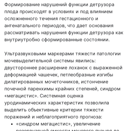
Формирование нарушений функции детрузора
плода происходят в условиях и под влиянием
осложненного течения гестационного и
антенатального периодов, что дает основания
рассматривать нарушения функции детрузора как
внутриутробно сформированные состоянии.
Ультразвуковыми маркерами тяжести патологии
мочевыделительной системы явились:
двустороннее расширение лоханок с выраженной
деформацией чашечек, петлеобразные изгибы
дилатированных мочеточников, истончение
почечной паренхимы крайних степеней, синдром
«мегацистис». Системная оценка
уродинамических характеристик позволила
выделить объективные критерии тяжести
поражений и неблагоприятного прогноза:
«синдром мегацистис», увеличение
резервуарной емкости мочевого пузыря до