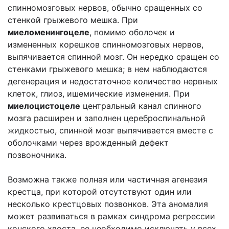
спинномозговых нервов, обычно сращенных со
стенкой грыжевого мешка. При
миеломенингоцеле
, помимо оболочек и
измененных корешков спинномозговых нервов,
выпячивается спинной мозг. Он нередко сращен со
стенками грыжевого мешка; в нем наблюдаются
дегенерация и недостаточное количество нервных
клеток, глиоз, ишемические изменения. При
миелоцистоцеле
центральный канал спинного
мозга расширен и заполнен цереброспинальной
жидкостью, спинной мозг выпячивается вместе с
оболочками через врожденный дефект
позвоночника.
Возможна также полная или частичная агенезия
крестца, при которой отсутствуют один или
несколько крестцовых позвонков. Эта аномалия
может развиваться в рамках синдрома регрессии
конского хвоста, ее необходимо исключать у всех