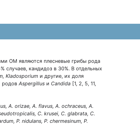
ями ОМ являются плесневые грибы рода
% случаев, кандидоз в 30%. В отдельных
um, Kladosporium
и другие, их доля
и родов
Aspergillus
и
Candida
[1, 2, 5, 11,
us, A. orizae, A. flavus, A. ochraceus, A.
eudotropicalis, C. krusei, C. glabrata, C.
tardum, P. nidulans, P. chermesinum, P.