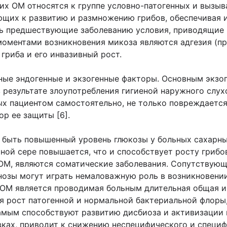
их ОМ относятся к группе условно-патогенных и вызыв
щих к развитию и размножению грибов, обеспечивая и
ать предшествующие заболеванию условия, приводящие 
оментами возникновения микоза являются адгезия (пр
 гриба и его инвазивный рост.
чные эндогенные и экзогенные факторы. Основным экз
 результате злоупотребления гигиеной наружного слух
х пациентом самостоятельно, не только повреждается
ор ее защиты [6].
быть повышенный уровень глюкозы у больных сахарным
шной сере повышается, что и способствует росту гриб
М, являются соматические заболевания. Сопутствующ
нозы могут играть немаловажную роль в возникновен
 ОМ является проводимая больным длительная общая и
 рост патогенной и нормальной бактериальной флоры,
самым способствуют развитию дисбиоза и активизации
ках, приводит к снижению неспецифического и специф