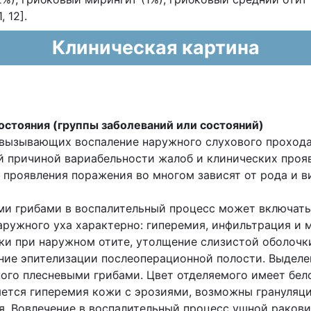
, 12].
Клиническая картина
остояния (группы заболеваний или состояний)
 вызывающих воспаление наружного слухового прохода
ой причиной вариабельности жалоб и клинических проя
 проявления поражения во многом зависят от рода и ви
и грибами в воспалительный процесс может включать
аружного уха характерно: гиперемия, инфильтрация и
ки при наружном отите, утолщение слизистой оболочки
ние эпителизации послеоперационной полости. Выделе
нного плесневыми грибами. Цвет отделяемого имеет бе
ется гиперемия кожи с эрозиями, возможны грануляци
я. Вовлечение в воспалительный процесс ушной раков