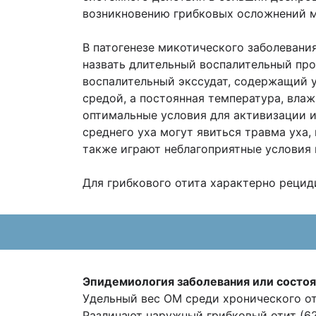
возникновению грибковых осложнений мо
В патогенезе микотического заболевани
назвать длительный воспалительный пр
воспалительный экссудат, содержащий у
средой, а постоянная температура, вла
оптимальные условия для активизации 
среднего уха могут явиться травма уха,
также играют неблагоприятные условия в
Для грибкового отита характерно реци
Эпидемиология заболевания или состоя
Удельный вес ОМ среди хронического оти
Различают наружный грибковый отит (62