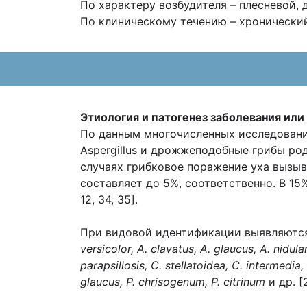
По характеру возбудителя – плесневой
По клиническому течению – хронический.
Этиология и патогенез заболевания или
По данным многочисленных исследовани
Aspergillus и дрожжеподобные грибы род
случаях грибковое поражение уха вызы
составляет до 5%, соответственно. В 1
12, 34, 35].
При видовой идентификации выявляютс
versicolor, A. clavatus, A. glaucus, A. nidula
parapsillosis, C. stellatoidea, C. intermedia
glaucus, P. chrisogenum, P. citrinum
и др. [2