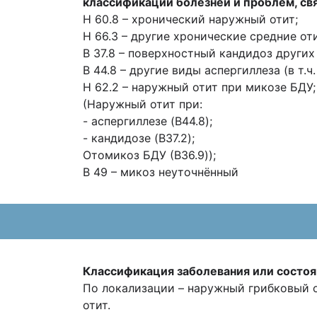
классификации болезней и проблем, св
H 60.8 – хронический наружный отит;
H 66.3 – другие хронические средние от
B 37.8 – поверхностный кандидоз других
B 44.8 – другие виды аспергиллеза (в т.
H 62.2 – наружный отит при микозе БДУ;
(Наружный отит при:
- аспергиллезе (B44.8);
- кандидозе (B37.2);
Отомикоз БДУ (B36.9));
В 49 – микоз неуточнённый
Классификация заболевания или состоя
По локализации – наружный грибковый о
отит.