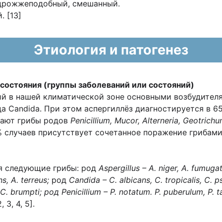
, дрожжеподобный, смешанный.
 [13]
Этиология и патогенез
 состояния (группы заболеваний или состояний)
й в нашей климатической зоне основными возбудител
а Candida. При этом аспергиллёз диагностируется в 65
вают грибы родов
Penicillium, Mucor, Alterneria, Geotrich
5% случаев присутствует сочетанное поражение грибам
я следующие грибы: род
Aspergillus – A. niger, A. fumugat
ns, A. terreus;
род
Candida – C. albicans, C. tropicalis, C. ps
, C. brumpti; род Penicillium – P. notatum. P. puberulum, P. 
, 3, 4, 5].