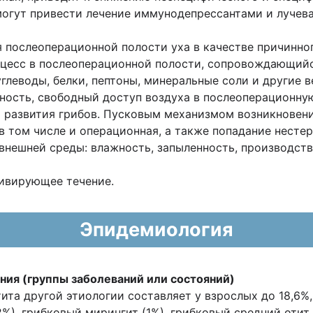
гут привести лече­ние иммунодепрессантами и лучевая
я послеоперационной полости уха в качестве причинно
оцесс в послеоперационной полости, сопровождающий
глеводы, белки, пептоны, минеральные соли и другие 
жность, свободный доступ воздуха в послеоперационну
и развития грибов. Пусковым механизмом возникновен
 в том числе и операционная, а также попадание нест
нешней среды: влажность, запыленность, производствен
дивирующее течение.
Эпидемиология
ния (группы заболеваний или состояний)
та другой этиологии составляет у взрослых до 18,6%, 
%), грибковый мирингит (1%), грибковый средний отит