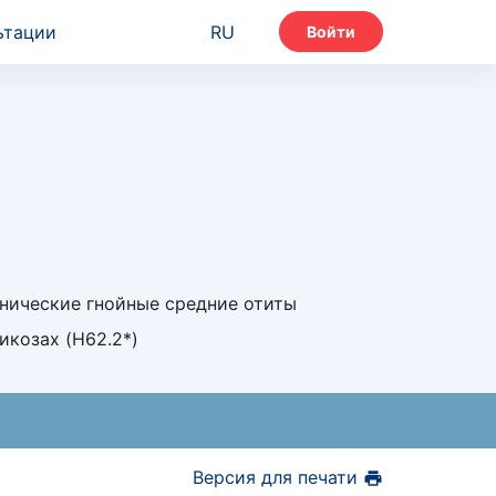
ьтации
RU
Войти
онические гнойные средние отиты
икозах (H62.2*)
Версия для печати