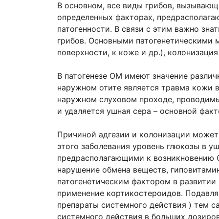
В основном, все виды грибов, вызывающ
определенных факторах, предрасполагаю
патогенности. В связи с этим важно зн
грибов. Основными патогенетическими м
поверхности, к коже и др.), колонизация
В патогенезе ОМ имеют значение разли
наружном отите является травма кожи в
наружном слуховом проходе, проводимы
и удаляется ушная сера – основной факт
Причиной адгезии и колонизации может 
этого заболевания уровень глюкозы в у
предрасполагающими к возникновению О
нарушение обмена веществ, гиповитами
патогенетическим фактором в развитии
применение кортикостероидов. Подавляя
препараты системного действия ) тем 
системного действия в больших дозиров