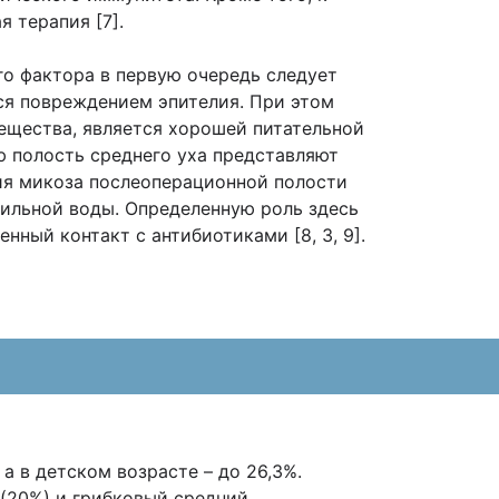
 терапия [7].
го фактора в первую очередь следует
ся повреждением эпителия. При этом
вещества, является хорошей питательной
ю полость среднего уха представляют
ия микоза послеоперационной полости
ерильной воды. Определенную роль здесь
ный контакт с антибиотиками [8, 3, 9].
а в детском возрасте – до 26,3%.
 (20%) и грибковый средний