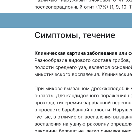
послеоперационный отит (17%) [1, 9, 10, 11
Cимптомы, течение
Клиническая картина заболевания или с
Разнообразие видового состава грибов,
полости среднего уза, является основн
микотического воспаления. Клинические
При микозе вызванном дрожжеподобным
область. Для кандидозного поражения н
прохода, гиперемия барабанной перепон
в просвете барабанной полости. Наруше
густые, в отличие от воспаления вызва
воспаления на ушную раковину определя
раковины беловатые, легко снимающиес