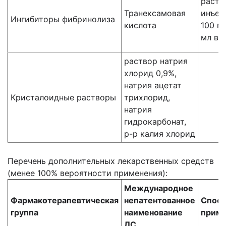
раств
Транексамовая
инъек
Ингибиторы фибринолиза
кислота
100 м
мл в/в
раствор натрия
хлорид 0,9%,
натрия ацетат
Кристалоидные растворы
трихлорид,
натрия
гидрокарбонат,
р-р калия хлорид
Перечень дополнительных лекарственных средств
(менее 100% вероятности применения):
Международное
Фармакотерапевтическая
непатентованное
Спос
группа
наименование
приме
ЛС