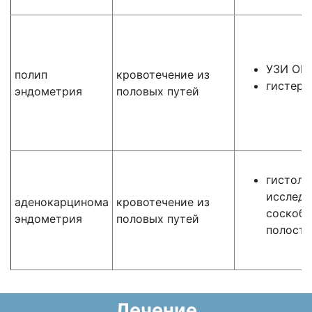
УЗИ ОМ
полип
кровотечение из
гистеро
эндометрия
половых путей
гистоло
исследо
аденокарцинома
кровотечение из
соскоб
эндометрия
половых путей
полости
Лечение