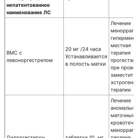
непатентованное
наименование ЛС
Лечение
менорраги
гипермено
местная
20 мг /24 часа
ВМС с
терапия
Устанавливается
левоноргестрелом
прогестаг
в полость матки
при прове
заместите
эстрогенн
терапии
Лечение
аномальны
маточных
кровотече
менорраги
Дидрогестерон
таблетки 10 мг
терапия