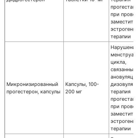
прогестаг
при прове
заместите
эстрогенн
терапии
Нарушени
менструал
цикла,
связанные 
ановуляци
Микронизированный
Капсулы, 100-
дизовуляц
прогестерон, капсулы
200 мг
терапия
прогестаг
при прове
заместите
эстрогенн
терапии