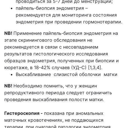
проводиться за 5-7 дней до менструации;
пайпель-биопсия эндометрия –
рекомендуется для мониторинга состояния
эндометрия при проведении гормонотерапии.
NB
!
Применение пайпель-биопсия эндометрия на
этапе скринингового обследования не
рекомендуется в связи с несовпадением
результатов гистологического исследования
образцов эндометрия, полученных при биопсии и
кюретаже, в 18-42% случаев (УД–С) [1,3,4].
Выскабливание слизистой оболочки матки
NB
!
Необходимо помнить, что у женщин
репродуктивного периода следует ограничить
проведения выскабливания полости матки
.
Гистероскопия -
показана при аномальных
маточных кровотечениях, не поддающихся
терапии, при очаговой патологии эндометрия,