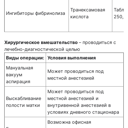
Транексамовая
Табле
Ингибиторы фибринолиза
кислота
250,5
Хирургическое вмешательство
– проводиться с
лечебно-диагностической целью
Виды операции:
Условия выполнения
Мануальная
Может проводиться под
вакуум
местной анестезией
аспирация
Может проводиться под
Выскабливание
местной анестезией и
полости матки
внутривенной анестезией в
условиях дневного стационара
Возможна офисная