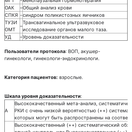
МГТ
-
менопаузальная гормонотерапия
ОАК
–
Общий анализ крови
СПКЯ
-
синдром поликистозных яичников
ТУЗИ
Трансвагинальное ультразвуковое
–
ОМТ
исследование органов малого таза.
УД
–
Уровень доказательности
Пользователи протокола
: ВОП, акушер-
гинекологи, гинекологи-эндокринологи.
Категория пациентов:
взрослые.
Шкала уровня доказательности
:
Высококачественный мета-анализ, систематичес
А
РКИ с очень низкой вероятностью (++) система
которых могут быть распространены на соотве
Высококачественный (++) систематический обзо