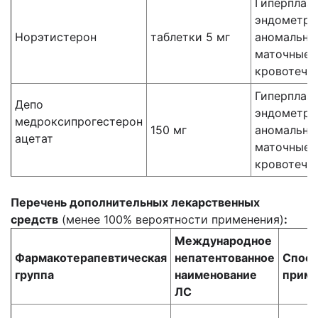
Гиперплаз
эндометри
Норэтистерон
таблетки 5 мг
аномальны
маточные
кровотече
Гиперплаз
Депо
эндометри
медроксипрогестерон
150 мг
аномальны
ацетат
маточные
кровотече
Перечень дополнительных лекарственных
средств
(менее 100% вероятности применения)
:
Международное
Фармакотерапевтическая
непатентованное
Спос
группа
наименование
приме
ЛС