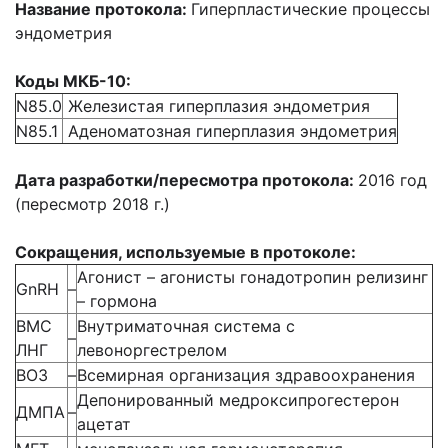
Название протокола:
Гиперпластические процессы
эндометрия
Коды МКБ-10:
N85.0
Железистая гиперплазия эндометрия
N85.1
Аденоматозная гиперплазия эндометрия
Дата разработки/пересмотра протокола:
2016 год
(пересмотр 2018 г.)
Сокращения, используемые в протоколе:
Агонист – агонисты гонадотропин релизинг
GnRH
–
– гормона
ВМС
Внутриматочная система с
–
ЛНГ
левоноргестрелом
ВОЗ
–
Всемирная организация здравоохранения
Депонированный медроксипрогестерон
ДМПА
–
ацетат