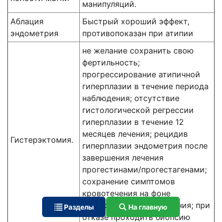
манипуляций.
Аблация
Быстрый хороший эффект,
эндометрия
противопоказан при атипии
не желание сохранить свою
фертильность;
прогрессирование атипичной
гиперплазии в течение периода
наблюдения; отсутствие
гистологической регрессии
гиперплазии в течение 12
месяцев лечения; рецидив
Гистерэктомия.
гиперплазии эндометрия после
завершения лечения
прогестинами/прогестагенами;
сохранение симптомов
кровотечения на фоне
медикаментозного лечения; при
Разделы
На главную
отказе проходить биопсию