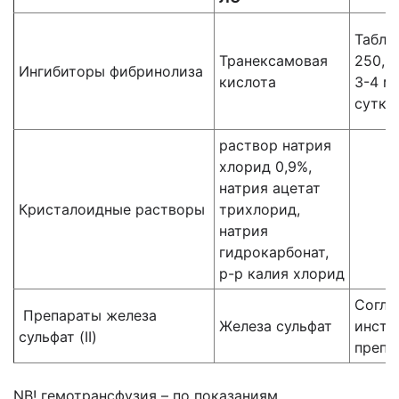
Табле
Транексамовая
250,5
Ингибиторы фибринолиза
кислота
3-4 мг
сутки
раствор натрия
хлорид 0,9%,
натрия ацетат
Кристалоидные растворы
трихлорид,
натрия
гидрокарбонат,
р-р калия хлорид
Согла
Препараты железа
Железа сульфат
инст
сульфат (II)
препа
NB! гемотрансфузия – по показаниям.