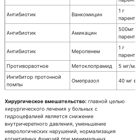
1 г
Антибиотик
Ванкомицин
паренте
500мг
Антибиотик
Амикацин
паренте
1 г
Антибиотик
Меропенем
паренте
Противорвотное
Метоклопрамид
5 мг/мл 
Ингибитор протонной
Омепразол
40 мг в/
помпы
Хирургическое вмешательство:
главной целью
хирургического лечения у больных с
гидроцефалией является снижение
внутричерепного давления, уменьшение
неврологических нарушений, нормализация
когнитивных функций при минимальных