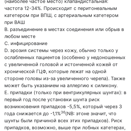
(наиболее частое место) клапандистальная:
частота 12-34%. Происходит с перитонеальным
катетером при ВПШ
,
с артериальным катетером
при ВАШ
B. разъединение в местах соединения или обрыв в
любом месте
C. инфицирование
D. эрозия системы через кожу, обычно только у
ослабленных пациентов (особенно у недоношенных
с увеличенной голо­вой и истонченной кожей от
хронической ГЦФ, которые лежат на одной
стороне головы из-за увеличенного черепа). Также
может быть указанием на аллергию к силикону.
E. припадки (только при вентрикулярных шунтах): в
первый год после установки шунта риск
возникновения припадков -5,5%, который через 3
36
года снижается до -1,1%
(NB: этоне значит, что
шунты были причиной всех этих припадков). Риск
припадков, возможно, выше при лобных катетерах,