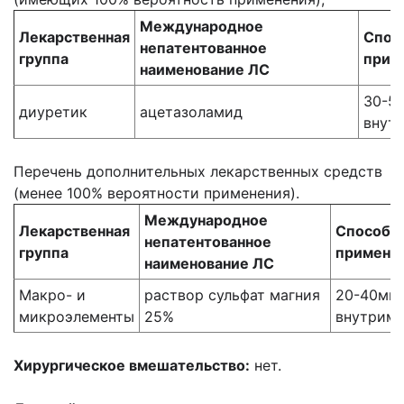
Международное
Лекарственная
Спос
непатентованное
группа
прим
наименование ЛС
30-50
диуретик
ацетазоламид
внут
Перечень дополнительных лекарственных средств
(менее 100% вероятности применения).
Международное
Лекарственная
Способ
непатентованное
группа
примене
наименование ЛС
Макро- и
раствор сульфат магния
20-40мг 
микроэлементы
25%
внутрим
Хирургическое вмешательство:
нет.