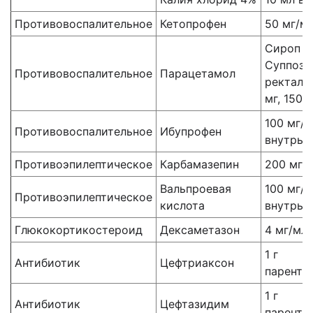
Противовоспалительное
Кетопрофен
50 мг/мл
Сироп 2
Суппози
Противовоспалительное
Парацетамол
ректаль
мг, 150 
100 мг/
Противовоспалительное
Ибупрофен
внутрь
Противоэпилептическое
Карбамазепин
200 мг 
Вальпроевая
100 мг/
Противоэпилептическое
кислота
внутрь
Глюкокортикостероид
Дексаметазон
4 мг/мл
1 г
Антибиотик
Цефтриаксон
паренте
1 г
Антибиотик
Цефтазидим
паренте