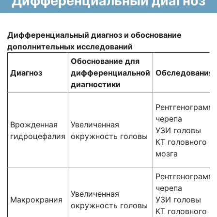
Дифференциальный диагноз
Дифференциальный диагноз
и обоснование
дополнительных исследований
Обоснование для
Диагноз
дифференциальной
Обследования
диагностики
Рентгенограмм
черепа
Врожденная
Увеличенная
УЗИ головы
гидроцефалия
окружность головы
КТ головного
мозга
Рентгенограмм
черепа
Увеличенная
Макрокрания
УЗИ головы
окружность головы
КТ головного