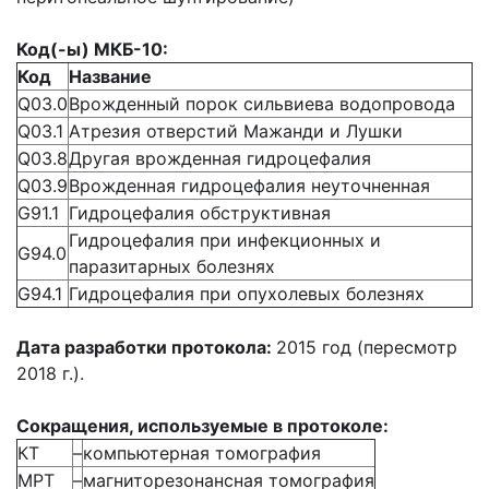
Код(-ы) МКБ-10:
Код
Название
Q03.0
Врожденный порок сильвиева водопровода
Q03.1
Атрезия отверстий Мажанди и Лушки
Q03.8
Другая врожденная гидроцефалия
Q03.9
Врожденная гидроцефалия неуточненная
G91.1
Гидроцефалия обструктивная
Гидроцефалия при инфекционных и
G94.0
паразитарных болезнях
G94.1
Гидроцефалия при опухолевых болезнях
Дата разработки протокола:
2015 год (пересмотр
2018 г.).
Сокращения, используемые в протоколе:
КТ
–
компьютерная томография
МРТ
–
магниторезонансная томография