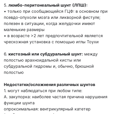
5.
люмбо-перитонеальный шунт
(ЛПШ):
• только при сообщающейся ГЦФ: в основном при
псевдо-опухоли мозга или ликворной фистуле;
полезен в ситуа­ции, когда желудочки имеют
маленькие размеры
• в возрасте >2 лет предпочтительной является
чрескожная установка с помощью иглы Тоухи
6.
кистозный или субдуральный шунт:
между
полостью арахноидальной кисты или
субдуральной гидромы и, обычно, брюшной
полостью
Недостатки/осложнения различных шунтов
1. могут наблюдаться при любом типе:
A. закупорка: наиболее частая причина нарушения
функции шунта
oпроксимальная: вентрикулярный катетер