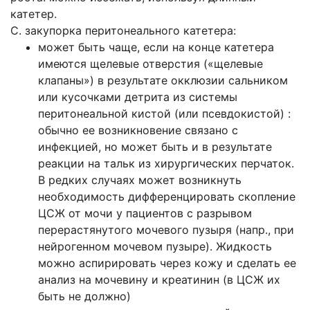
катетер.
C. закупорка перитонеального катетера:
может быть чаще, если на конце катетера
имеются щелевые отверстия («щелевые
клапаны») в ре­зультате окклюзии сальником
или кусочками детрита из системы
перитонеальной кистой (или псевдокистой) :
обычно ее возникновение связано с
инфекцией, но может быть и в результате
реакции на тальк из хирургических перчаток.
В редких случаях может возникнуть
необходимость дифференцировать скопление
ЦСЖ от мочи у пациентов с разрывом
перерастянутого мочевого пузыря (напр., при
нейрогенном мочевом пузыре). Жидкость
можно аспирировать через кожу и сделать ее
анализ на мо­чевину и креатинин (в ЦСЖ их
быть не должно)