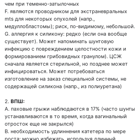
чем при теменно-затылочных
F. являются проводником для экстраневральных
mts для некоторых опухолей (напр.,
медуллобластомы); риск, по-видимому, небольшой.
G. аллергия к силикону: редко (если она вообще
существует). Может напоминать шунтовую
инфекцию с повреждением целостности кожи и
формированием грибовидных гранулом). ЦСЖ
сначала является стерильной, но позднее может
инфицироваться. Может потребоваться
изготовление на заказ специальной системы, не
содержащей силико­на (напр., из полиуретана)
2.
ВПШ:
A. паховые грыжи наблюдаются в 17% (часто шунты
устанав­ливаются в то время, когда вагинальный
отросток еще не закрылся)
B. необходимость удлиннения катетера по мере
роста: можно избежать, используя длинный