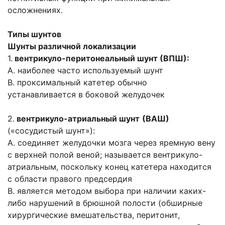
осложнениях.
Типы шунтов
Шунты различной локализации
1.
вентрикуло-перитонеальный шунт (ВПШ):
A. наиболее часто используемый шунт
B. проксимальный катетер обычно
устанавливается в боковой желудочек
2.
вентрикуло-атриальный шунт
(ВАШ)
(«сосудистый шунт»):
A. соединяет желудочки мозга через яремную вену
с верхней полой веной; называется вентрикуло-
атриальным, поскольку конец катетера находится
с области правого предсердия
B. является методом выбора при наличии каких-
либо наруше­ний в брюшной полости (обширные
хирургические вмешательства, перитонит,