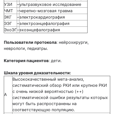
УЗИ
–
ультразвуковое исследование
ЧМТ
–
черепно-мозговая травма
ЭКГ
–
электрокардиография
ЭЭГ
–
электроэнцефалография
ЭхоЭГ
–
эхоэнцефалография
Пользователи протокола
: нейрохирурги,
неврологи, педиатры.
Категория пациентов
: дети.
Шкала уровня доказательности:
Высококачественный мета-анализ,
систематический обзор РКИ или крупное РКИ
с очень низкой вероятностью (++)
А
систематической ошибки результаты которых
могут быть распространены на
соответствующую популяцию.