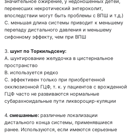
значительное ожирение, у недоношенных детей,
перенесших некротический энтероколит,
впоследствии могут быть проблемы с ВПШ и т.д.)
C. меньшая длина системы приводит к меньшему
перепаду дистального давления и меньшему
сифонному эффекту, чем при ВПШ
3.
шунт по Торкильдсену:
A. шунтирование желудочка в цистернальное
пространство
B. используется редко
C. эффективен только при приобретенной
окклюзионной ГЦФ, т. к. у пациентов с врожденной
ГЦФ часто не развиваются нормальные
субарахноидальные пути ликвороцир-куляции
4.
смешанные:
различные локализации
дистального конца системы, применявшиеся
ранее. Используются, если имеются серьезные