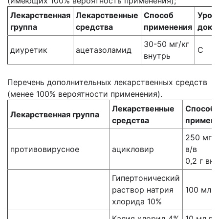
(имеющих 100% вероятность применения);
Лекарственная
Лекарственные
Способ
Уров
группа
средства
применения
дока
30-50 мг/кг
диуретик
ацетазоламид
С
внутрь
Перечень дополнительных лекарственных средств
(менее 100% вероятности применения).
Лекарственные
Способ
Лекарственная группа
средства
примен
250 мг/
противовирусное
ацикловир
в/в
0,2 г вн
Гипертонический
раствор натрия
100 мл в
хлорида 10%
Калия хлорид 4%
10 мл в/