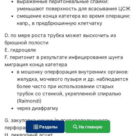
выраженные перитонеальные спайки:
уменьшают поверхность для всасывания ЦСЖ
смещение конца катетера во время операции:
напр., в предбрюшинную клетчатку
D. по мере роста трубка может выскочить из
брюшной полости
E. гидроцеле
F. перитонит в результате инфицирования шунта
миграция конца катетера
в мошонку oперфорация внутренних органов:
желудка, мочевого пузыря и др. наблюдается
более часто при использовании старых
трубок со стенкой, укрепленной спиралью
(Raimondi)
через диафрагму
G. закупорка кишки (в противоположность
Разделы
На главную
перфорации): редко
H. ликворный асцит