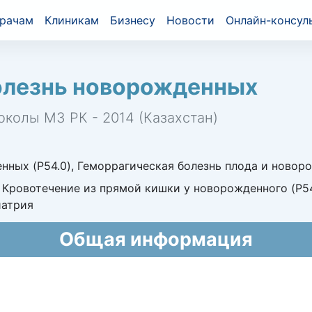
рачам
Клиникам
Бизнесу
Новости
Онлайн-консул
олезнь новорожденных
околы МЗ РК - 2014 (Казахстан)
ных (P54.0), Геморрагическая болезнь плода и новор
 Кровотечение из прямой кишки у новорожденного (P54
иатрия
Общая информация