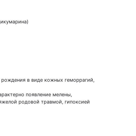
дикумарина)
е рождения в виде кожных геморрагий,
арактерно появление мелены,
тяжелой родовой травмой, гипоксией