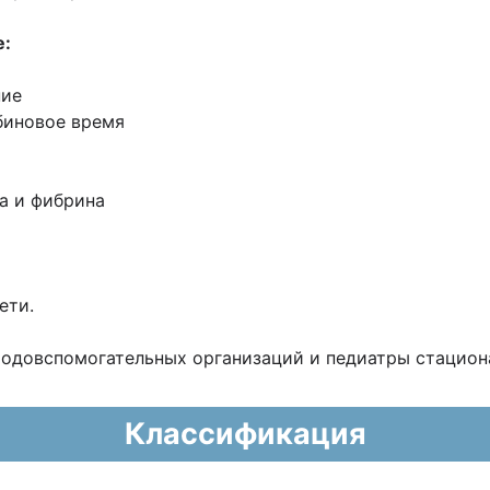
е:
ние
биновое время
а и фибрина
ети.
одовспомогательных организаций и педиатры стацио
Классификация