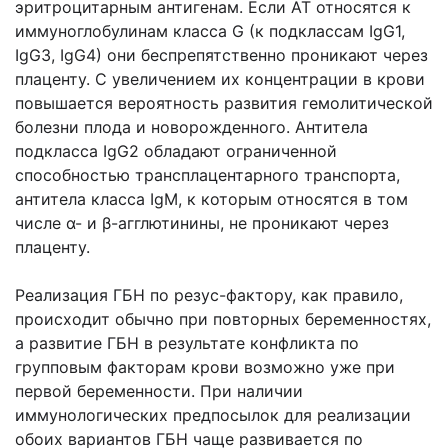
эритроцитарным антигенам. Если АТ относятся к
иммуноглобулинам класса G (к подклассам IgG1,
IgG3, IgG4) они беспрепятственно проникают через
плаценту. С увеличением их концентрации в крови
повышается вероятность развития гемолитической
болезни плода и новорожденного. Антитела
подкласса IgG2 обладают ограниченной
способностью трансплацентарного транспорта,
антитела класса IgM, к которым относятся в том
числе α- и β-агглютинины, не проникают через
плаценту.
Реализация ГБН по резус-фактору, как правило,
происходит обычно при повторных беременностях,
а развитие ГБН в результате конфликта по
групповым факторам крови возможно уже при
первой беременности. При наличии
иммунологических предпосылок для реализации
обоих вариантов ГБН чаще развивается по