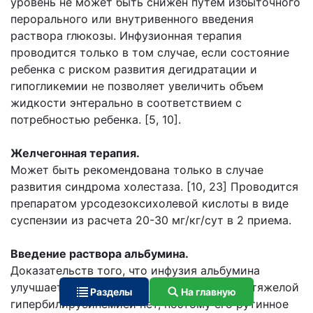
уровень не может быть снижен путем избыточного
перорального или внутривенного введения
раствора глюкозы. Инфузионная терапия
проводится только в том случае, если состояние
ребенка с риском развития дегидратации и
гипогликемии не позволяет увеличить объем
жидкости энтерально в соответствием с
потребностью ребенка. [5, 10].
Желчегонная терапия.
Может быть рекомендована только в случае
развития синдрома холестаза. [10, 23] Проводится
препаратом урсодезоксихолевой кислоты в виде
суспензии из расчета 20-30 мг/кг/сут в 2 приема.
Введение раствора альбумина.
Доказательств того, что инфузия альбумина
улучшает долгосрочные исходы у детей с тяжелой
Разделы
На главную
гипербилирубинемией нет, поэтому его рутинное