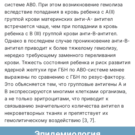
системе АВ0. При этом возникновение гемолиза
вследствие попадания в кровь ребенка с А(II)
группой крови материнских анти-А- антител
встречается чаще, чем при попадании в кровь
ребенка с В (III) группой крови анти-В-антител.
Однако в последнем случае проникновение анти-В-
антител приводит к более тяжелому гемолизу,
нередко требующему заменного переливания
крови. Тяжесть состояния ребенка и риск развития
ядерной желтухи при ГБН по АВ0-системе менее
выражены по сравнению с ГБН по резус-фактору.
Это объясняется тем, что групповые антигены А и
В экспрессируются многими клетками организма,
а не только эритроцитами, что приводит к
связыванию значительного количества антител в
некроветворных тканях и препятствует их
гемолитическому воздействию [3, 7].
Эпидемиология