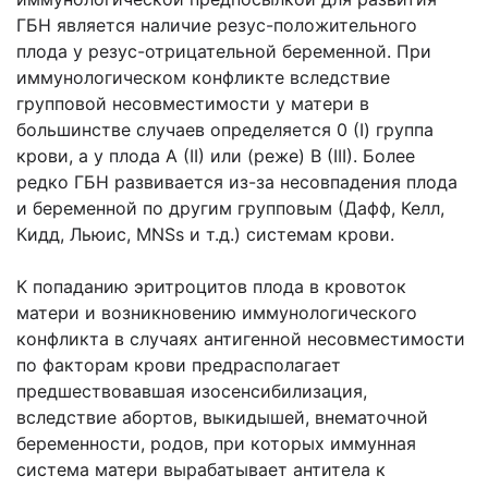
ГБН является наличие резус-положительного
плода у резус-отрицательной беременной. При
иммунологическом конфликте вследствие
групповой несовместимости у матери в
большинстве случаев определяется 0 (I) группа
крови, а у плода A (II) или (реже) B (III). Более
редко ГБН развивается из-за несовпадения плода
и беременной по другим групповым (Дафф, Келл,
Кидд, Льюис, MNSs и т.д.) системам крови.
К попаданию эритроцитов плода в кровоток
матери и возникновению иммунологического
конфликта в случаях антигенной несовместимости
по факторам крови предрасполагает
предшествовавшая изосенсибилизация,
вследствие абортов, выкидышей, внематочной
беременности, родов, при которых иммунная
система матери вырабатывает антитела к