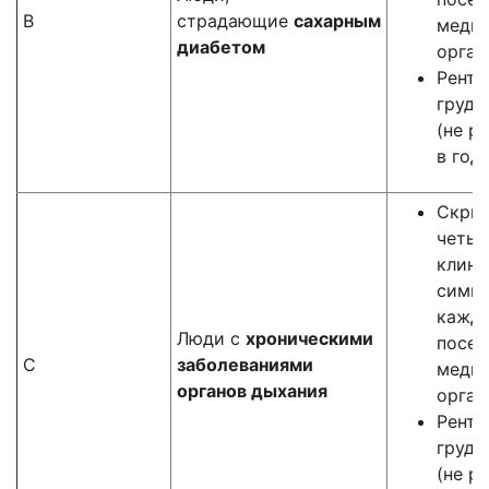
В
страдающие
сахарным
меди
диабетом
орган
Рентг
грудн
(не р
в год)
Скрин
четыр
клини
симп
кажд
Люди с
хроническими
посе
С
заболеваниями
меди
органов дыхания
орган
Рентг
грудн
(не р