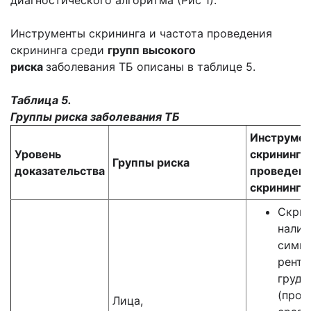
диагностического алгоритма (Рис 1).
Инструменты скрининга и частота проведения
скрининга среди
групп высокого
риска
заболевания ТБ описаны в таблице 5.
Таблица 5.
Группы риска заболевания ТБ
Инструме
Уровень
скрининга 
Группы риска
доказательства
проведен
скрининга
Скрин
налич
симпт
рентг
грудн
(пров
Лица,