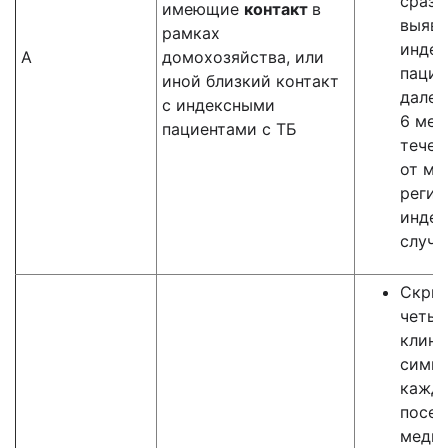
сразу
имеющие
контакт
в
выявл
рамках
индек
А
домохозяйства, или
пацие
иной близкий контакт
далее
с индексными
6 мес.
пациентами с ТБ
течен
от мо
регис
индек
случа
Скрин
четыр
клини
симп
кажд
посе
меди