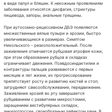
в виде папул и бляшек. К некожным проявлениям
заболевания относятся: дисфагия, стриктуры
пищевода, запоры, анальные трещины.
При аутосомно-рецессивном ДБЭ появляются
множественные вялые пузыри и эрозии, быстро
увеличивающиеся в размерах. Симптом
Никольского – резкоположительный. После
заживления отмечается рубцовая атрофия кожи,
при этом образование рубцов в складках
ограничивает движения. Псевдосиндактилии и
контрактуры пальцев развиваются с первых
месяцев и лет жизни, их прогрессирование
препятствует росту и развитию кистей и стоп,
затрудняют самсообслуживание, передвижение.
Заживление эрозий во рту завершается
рубцеванием с развитием микростомии,
заращением вестибулярных складок,
анкилоглоссии, своеобразным дефектом речи. В