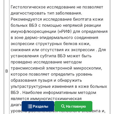
Гистологическое исследование не позволяет
диагностировать тип заболевания.
Рекомендуется исследование биоптата кожи
больных ВБЭ с помощью непрямой реакции
имунофлюоресценции (нРИФ) для определения
в зоне дермо-эпидермального соединения
экспрессии структурных белков кожи,
снижения или отсутствия их экспрессии . Для
установления субтипа ВБЭ может быть
проведено исследование методом
трансмиссивной электронной микроскопии,
В
которое позволяет определить уровень
образования пузыря и обнаружить
ультраструктурные изменения в коже больных
ВБЭ . Наиболее информативным методом
является иммуногистохимическая
диагностика, позволяющая определять
Разделы
На главную
уровень расположения полосного элемента и,