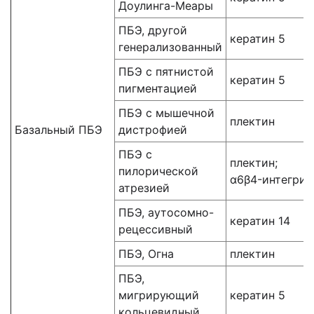
Доулинга-Меары
ПБЭ, другой
кератин 5
генерализованный
ПБЭ с пятнистой
кератин 5
пигментацией
ПБЭ с мышечной
плектин
Базальный ПБЭ
дистрофией
ПБЭ с
плектин;
пилорической
α6β4-интегрин
атрезией
ПБЭ, аутосомно-
кератин 14
рецессивный
ПБЭ, Огна
плектин
ПБЭ,
мигрирующий
кератин 5
кольцевидный