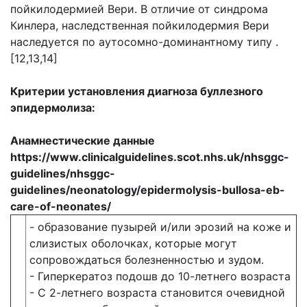
пойкилодермией Вери. В отличие от синдрома
Кинлера, наследственная пойкилодермия Вери
наследуется по аутосомно-доминантному типу .
[12,13,14]
Критерии установления диагноза буллезного
эпидермолиза:
Анамнестические данные
https://www.clinicalguidelines.scot.nhs.uk/nhsggc-
guidelines/nhsggc-
guidelines/neonatology/epidermolysis-bullosa-eb-
care-of-neonates/
- образование пузырей и/или эрозий на коже и
слизистых оболочках, которые могут
сопровождаться болезненностью и зудом.
- Гиперкератоз подошв до 10-летнего возраста
- С 2-летнего возраста становится очевидной