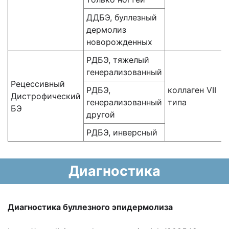
ДДБЭ, буллезный
дермолиз
новорожденных
РДБЭ, тяжелый
генерализованный
Рецессивный
РДБЭ,
коллаген VII
Дистрофический
генерализованный
типа
БЭ
другой
РДБЭ, инверсный
Диагностика
Диагностика буллезного эпидермолиза