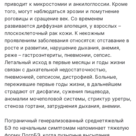
приводит к микростомии и анкилоглоссии. Кроме
того, могут наблюдаться эрозии и помутнение
роговицы и сращение век. Со временем
развивается диффузная алопеция, у взрослых –
плоскоклеточный рак кожи. К некожным
проявлениям заболевания относятся: отставание в
росте и развитии, нарушение дыхания, анемия,
реже – гастроэнтериты, пневмонии, сепсис.
Летальный исход в первые месяцы и годы жизни
связан с дыхательной недостаточностью,
пневмонией, сепсисом, дистрофией. Больные,
пережившие первые годы жизни, в дальнейшем
страдают от дисфагии, сужения пищевода,
аномалии мочеполовой системы, стриктур уретры,
стеноза гортани, затруднения дыхания, анемии.
Пограничный генерализованный среднетяжелый
БЭ по начальным симптомам напоминает тяжелую
форму ПогрБЭ, когда пузырные высыпания