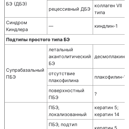
БЭ (ДБЭ)
коллаген VII
рецессивный ДБЭ
типа
Синдром
—
киндлин-1
Киндлера
Подтипы простого типа БЭ
летальный
акантолитический
десмоплакин
БЭ
Супрабазальный
отсутствие
ПБЭ
плакофилин-1
плакофилина
поверхностный
?
ПБЭ
ПБЭ,
кератин 5;
локализованный
кератин 14
ПБЭ, подтип
кератин 5