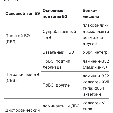
Основные
Белки-
Основной тип БЭ
подтипы БЭ
мишени
плакофилин-1;
Супрабазальный
десмоплактин;
Простой БЭ
ПБЭ
возможно
(ПБЭ)
другие
Базальный ПБЭ
α6β4-интегрин
ПоБЭ, подтип
ламинин-332
Херлитца
(ламинин-5)
Пограничный БЭ
ламинин-332;
(СБЭ)
коллаген XVII
ПоБЭ, другие
типа; α6β4-
интегрин
коллаген VII
доминантный ДБЭ
типа
Дистрофический