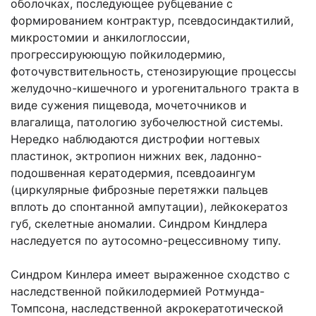
оболочках, последующее рубцевание с
формированием контрактур, псевдосиндактилий,
микростомии и анкилоглоссии,
прогрессируюющую пойкилодермию,
фоточувствительность, стенозирующие процессы
желудочно-кишечного и урогенитального тракта в
виде сужения пищевода, мочеточников и
влагалища, патологию зубочелюстной системы.
Нередко наблюдаются дистрофии ногтевых
пластинок, эктропион нижних век, ладонно-
подошвенная кератодермия, псевдоаингум
(циркулярные фиброзные перетяжки пальцев
вплоть до спонтанной ампутации), лейкокератоз
губ, скелетные аномалии. Синдром Киндлера
наследуется по аутосомно-рецессивному типу.
Синдром Кинлера имеет выраженное сходство с
наследственной пойкилодермией Ротмунда-
Томпсона, наследственной акрокератотической