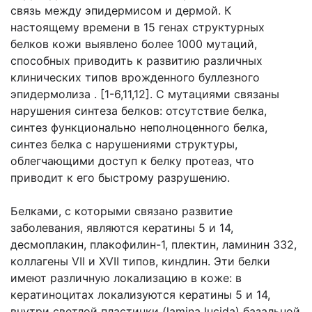
связь между эпидермисом и дермой. К
настоящему времени в 15 генах структурных
белков кожи выявлено более 1000 мутаций,
способных приводить к развитию различных
клинических типов врожденного буллезного
эпидермолиза . [1-6,11,12]. С мутациями связаны
нарушения синтеза белков: отсутствие белка,
синтез функционально неполноценного белка,
синтез белка с нарушениями структуры,
облегчающими доступ к белку протеаз, что
приводит к его быстрому разрушению.
Белками, с которыми связано развитие
заболевания, являются кератины 5 и 14,
десмоплакин, плакофилин-1, плектин, ламинин 332,
коллагены VII и XVII типов, киндлин. Эти белки
имеют различную локализацию в коже: в
кератиноцитах локализуются кератины 5 и 14,
внутри светлой пластинки (lamina lucida) базальной