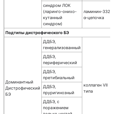
синдром ЛОК
(ларинго-онихо-
ламинин-332
кутанный
α-цепочка
синдром)
Подтипы дистрофического БЭ
ДДБЭ,
генерализованный
ДДБЭ,
периферический
ДДБЭ,
претибиальный
Доминантный
коллаген VII
ДДБЭ,
Дистрофический
типа
пруригинозный
БЭ
ДДБЭ, с
поражением
только ногтей