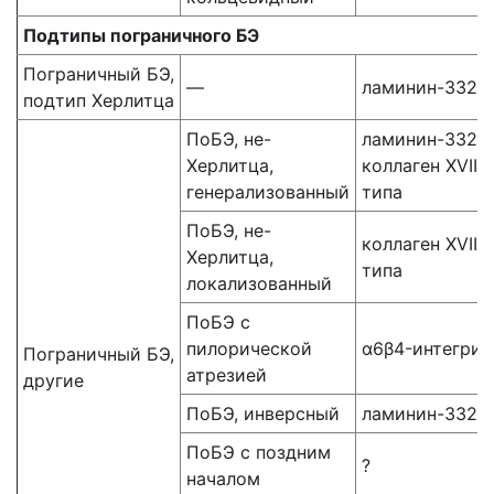
Подтипы пограничного БЭ
Пограничный БЭ,
—
ламинин-332
подтип Херлитца
ПоБЭ, не-
ламинин-332,
Херлитца,
коллаген XVII
генерализованный
типа
ПоБЭ, не-
коллаген XVII
Херлитца,
типа
локализованный
ПоБЭ с
пилорической
α6β4-интегрин
Пограничный БЭ,
атрезией
другие
ПоБЭ, инверсный
ламинин-332
ПоБЭ с поздним
?
началом