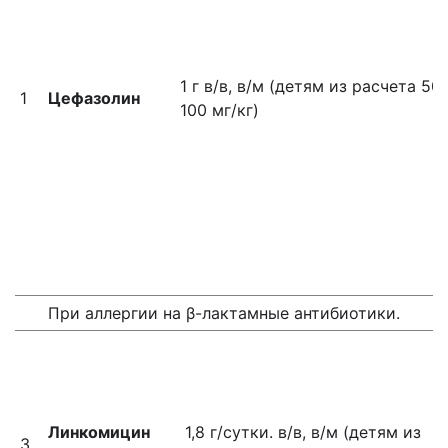
1 г в/в, в/м (детям из расчета 50-
1
Цефазолин
100 мг/кг)
При аллергии на β-лактамные антибиотики.
Линкомицин
1,8 г/сутки. в/в, в/м (детям из
3