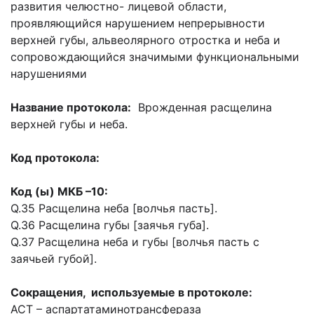
развития челюстно- лицевой области,
проявляющийся нарушением непрерывности
верхней губы, альвеолярного отростка и неба и
сопровождающийся значимыми функциональными
нарушениями
Название протокола
:
Врожденная расщелина
верхней губы и неба.
Код протокола:
Код
(ы)
МКБ
–10:
Q.35 Расщелина неба [волчья пасть].
Q.36 Расщелина губы [заячья губа].
Q.37 Расщелина неба и губы [волчья пасть с
заячьей губой].
Сокращения, используемые в протоколе:
ACT –
аспартатаминотрансфераза