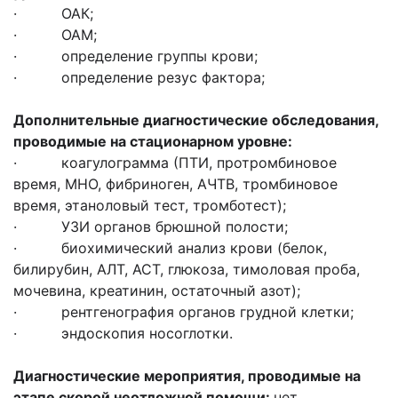
· ОАК;
· ОАМ;
· определение группы крови;
· определение резус фактора;
Дополнительные диагностические обследования,
проводимые на стационарном уровне:
· коагулограмма (ПТИ, протромбиновое
время, МНО, фибриноген, АЧТВ, тромбиновое
время, этаноловый тест, тромботест);
· УЗИ органов брюшной полости;
· биохимический анализ крови (белок,
билирубин, АЛТ, АСТ, глюкоза, тимоловая проба,
мочевина, креатинин, остаточный азот);
· рентгенография органов грудной клетки;
· эндоскопия носоглотки.
Диагностические мероприятия, проводимые на
этапе скорой неотложной помощи:
нет.