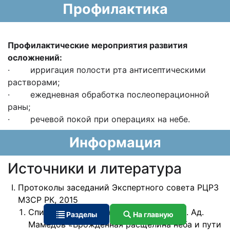
Профилактика
Профилактические мероприятия развития
осложнений:
· ирригация полости рта антисептическими
растворами;
· ежедневная обработка послеоперационной
раны;
· речевой покой при операциях на небе.
Информация
Источники и литература
Протоколы заседаний Экспертного совета РЦРЗ
МЗСР РК, 2015
Список использованной литературы: 1. Ад.
Разделы
На главную
Мамедов «Врожденная расщелина неба и пути