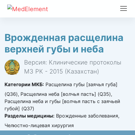
Врожденная расщелина
верхней губы и неба
Версия: Клинические протоколы
МЗ РК - 2015 (Казахстан)
Категории МКБ:
Расщелина губы [заячья губа]
(Q36), Расщелина неба [волчья пасть] (Q35),
Расщелина неба и губы [волчья пасть с заячьей
губой] (Q37)
Разделы медицины:
Врожденные заболевания,
Челюстно-лицевая хирургия