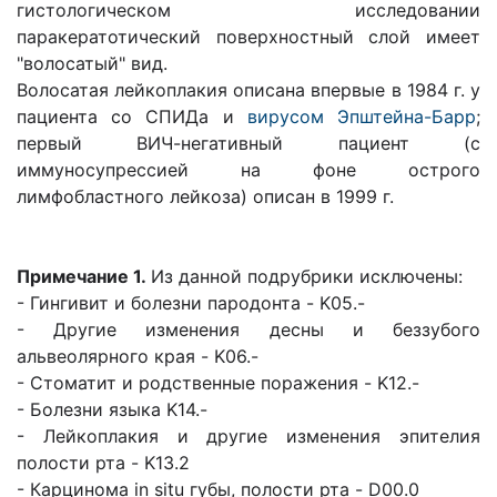
гистологическом исследовании
паракератотический поверхностный слой имеет
"волосатый" вид.
Волосатая лейкоплакия описана впервые в 1984 г. у
пациента со СПИДа и
вирусом Эпштейна-Барр
;
первый ВИЧ-негативный пациент (с
иммуносупрессией на фоне острого
лимфобластного лейкоза) описан в 1999 г.
Примечание 1.
Из данной подрубрики исключены:
- Гингивит и болезни пародонта - K05.-
- Другие изменения десны и беззубого
альвеолярного края - K06.-
- Стоматит и родственные поражения - K12.-
- Болезни языка K14.-
- Лейкоплакия и другие изменения эпителия
полости рта - K13.2
- Карцинома in situ губы, полости рта - D00.0