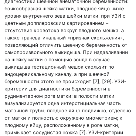
диагностики шеечной внематочной беременности:
бочкообразная шейка матки, плодное яйцо ниже
уровня внутреннего зева шейки матки, при УЗИ с
цветным допплеровским картированием –
отсутствие кровотока вокруг плодного мешка, а
также трансвагинальный «признак скольжения»,
позволяющий отличить шеечную беременность от
самопроизвольного выкидыша. При надавливании
на шейку матки с помощью зонда в случае
выкидыша гестационный мешок скользит по
эндоцервикальному каналу, а при шеечной
беременности этого не происходит [7], [29]. УЗИ-
критерии для диагностики беременности в
рудиментарном роге матки: в полости матки
визуализируется одна интерстициальная часть
маточной трубы; плодное яйцо подвижно, отделено
от матки и полностью окружено миометрием; к
плодному яйцу, расположенному в роге матки,
примыкает сосудистая ножка [7]. УЗИ-критерии