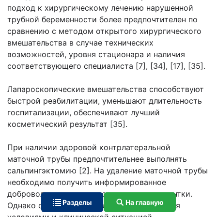
подход к хирургическому лечению нарушенной
трубной беременности более предпочтителен по
сравнению с методом открытого хирургического
вмешательства в случае технических
возможностей, уровня стационара и наличия
соответствующего специалиста [7], [34], [17], [35].
Лапароскопические вмешательства способствуют
быстрой реабилитации, уменьшают длительность
госпитализации, обеспечивают лучший
косметический результат [35].
При наличии здоровой контрлатеральной
маточной трубы предпочтительнее выполнять
сальпингэктомию [2]. На удаление маточной трубы
необходимо получить информированное
добровольное письменное согласие пациентки.
Разделы
На главную
Однако окончательный выбор определяется