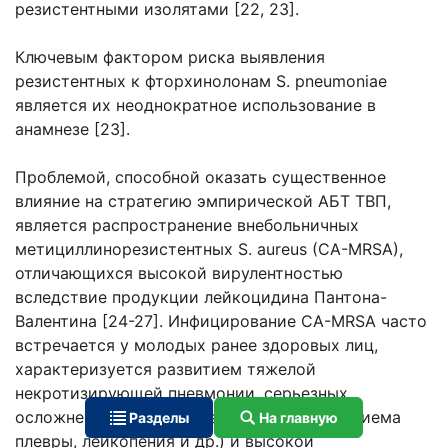
резистентными изолятами [22, 23].
Ключевым фактором риска выявления
резистентных к фторхинолонам S. pneumoniae
является их неоднократное использование в
анамнезе [23].
Проблемой, способной оказать существенное
влияние на стратегию эмпирической АБТ ТВП,
является распространение внебольничных
метициллинорезистентных S. aureus (CA-MRSA),
отличающихся высокой вирулентностью
вследствие продукции лейкоцидина Пантона-
Валентина [24-27]. Инфицирование CA-MRSA часто
встречается у молодых ранее здоровых лиц,
характеризуется развитием тяжелой
некротизирующей пневмонии, серьезных
осложнений (пневмоторакс, абсцессы, эмпиема
Разделы
На главную
плевры, лейкопения и др.) и высокой