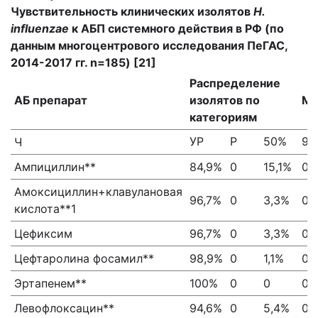
Чувствительность клинических изолятов
H.
influenzae
к АБП системного действия в РФ (по
данным многоцентрового исследования ПеГАС,
2014-2017 гг. n=185) [21]
Распределение
АБ препарат
изолятов по
МП
категориям
УР
Р
50%
90
Ч
Ампициллин**
84,9%
0
15,1%
0,
Амоксициллин+клавулановая
96,7%
0
3,3%
0,
кислота**1
Цефиксим
96,7%
0
3,3%
0,
Цефтаролина фосамил**
98,9%
0
1,1%
0,
Эртапенем**
100%
0
0
0,
Левофлоксацин**
94,6%
0
5,4%
0,