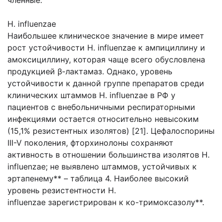
H. influenzae
Наибольшее клиническое значение в мире имеет
рост устойчивости H. influenzae к ампициллину и
амоксициллину, которая чаще всего обусловлена
продукцией β-лактамаз. Однако, уровень
устойчивости к данной группе препаратов среди
клинических штаммов H. influenzae в РФ у
пациентов с внебольничными респираторными
инфекциями остается относительно невысоким
(15,1% резистентных изолятов) [21]. Цефалоспорины
III-V поколения, фторхинолоны сохраняют
активность в отношении большинства изолятов H.
influenzae; не выявлено штаммов, устойчивых к
эртапенему** – таблица 4. Наиболее высокий
уровень резистентности H.
influenzae зарегистрирован к ко-тримоксазолу**.