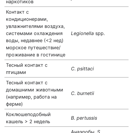
наркотиков
Контакт с
кондиционерами,
увлажнителями воздуха,
системами охлаждения
Legionella
spp.
воды, недавнее (<2 нед)
морское путешествие/
проживание в гостинице
Тесный контакт с
С. psittaci
птицами
Тесный контакт с
домашними животными
С. burnetii
(например, работа на
ферме)
Коклюшеподобный
B. pertussis
кашель > 2 недель
Анаэробы,
S.