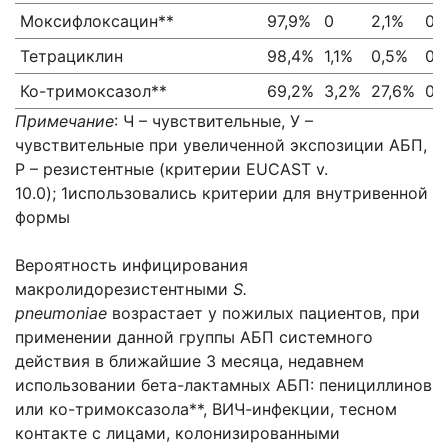
Моксифлоксацин**
97,9%
0
2,1%
0,
Тетрациклин
98,4%
1,1%
0,5%
0,
Ко-тримоксазол**
69,2%
3,2%
27,6%
0,
Примечание
: Ч – чувствительные, У –
чувствительные при увеличенной экспозиции АБП,
Р – резистентные (критерии EUCAST v.
10.0); 1использовались критерии для внутривенной
формы
Вероятность инфицирования
макролидорезистентными
S.
pneumoniae
возрастает у пожилых пациентов, при
применении данной группы АБП системного
действия в ближайшие 3 месяца, недавнем
использовании бета-лактамных АБП: пенициллинов
или ко-тримоксазола**, ВИЧ-инфекции, тесном
контакте с лицами, колонизированными