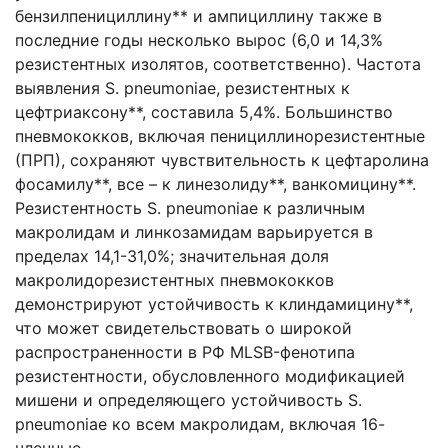
бензилпенициллину** и ампициллину также в
последние годы несколько вырос (6,0 и 14,3%
резистентных изолятов, соответственно). Частота
выявления S. pneumoniae, резистентных к
цефтриаксону**, составила 5,4%. Большинство
пневмококков, включая пенициллинорезистентные
(ПРП), сохраняют чувствительность к цефтаролина
фосамилу**, все – к линезолиду**, ванкомицину**.
Резистентность S. pneumoniae к различным
макролидам и линкозамидам варьируется в
пределах 14,1-31,0%; значительная доля
макролидорезистентных пневмококков
демонстрируют устойчивость к клиндамицину**,
что может свидетельствовать о широкой
распространенности в РФ MLSB-фенотипа
резистентности, обусловленного модификацией
мишени и определяющего устойчивость S.
pneumoniae ко всем макролидам, включая 16-
членные.