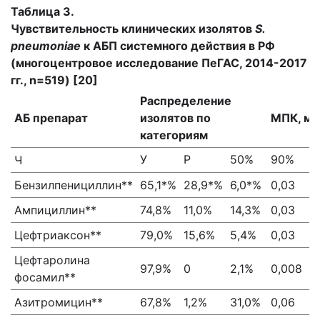
Таблица 3.
Чувствительность клинических изолятов
S.
pneumoniae
к АБП системного действия в РФ
(многоцентровое исследование ПеГАС, 2014-2017
гг., n=519) [20]
Распределение
АБ препарат
изолятов по
МПК, мг
категориям
У
Р
50%
90%
Ч
Бензилпенициллин**
65,1*%
28,9*%
6,0*%
0,03
2
Ампициллин**
74,8%
11,0%
14,3%
0,03
4
Цефтриаксон**
79,0%
15,6%
5,4%
0,03
2
Цефтаролина
97,9%
0
2,1%
0,008
0
фосамил**
Азитромицин**
67,8%
1,2%
31,0%
0,06
1