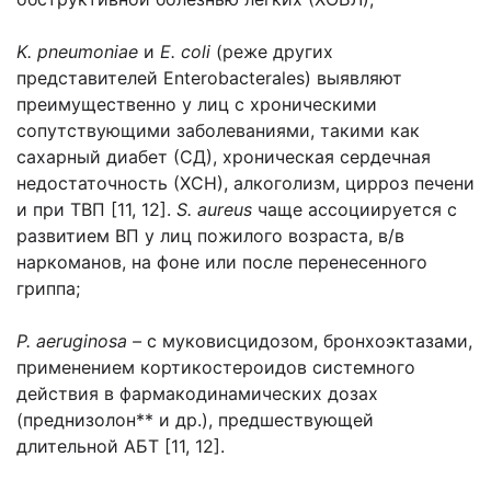
K. pneumoniae
и
E. coli
(реже других
представителей Enterobacterales) выявляют
преимущественно у лиц с хроническими
сопутствующими заболеваниями, такими как
сахарный диабет (СД), хроническая сердечная
недостаточность (ХСН), алкоголизм, цирроз печени
и при ТВП [11, 12].
S. aureus
чаще
ассоциируется с
развитием ВП
у лиц пожилого возраста, в/в
наркоманов, на фоне или после перенесенного
гриппа;
P. aeruginosa –
с муковисцидозом, бронхоэктазами,
применением кортикостероидов системного
действия в фармакодинамических дозах
(преднизолон** и др.), предшествующей
длительной АБТ [11, 12].