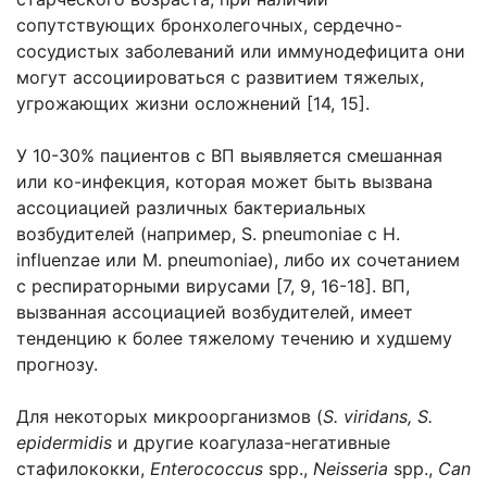
сопутствующих бронхолегочных, сердечно-
сосудистых заболеваний или иммунодефицита они
могут ассоциироваться с развитием тяжелых,
угрожающих жизни осложнений [14, 15].
У 10-30% пациентов с ВП выявляется смешанная
или ко-инфекция, которая может быть вызвана
ассоциацией различных бактериальных
возбудителей (например, S. pneumoniae с H.
influenzae или M. pneumoniae), либо их сочетанием
с респираторными вирусами [7, 9, 16-18]. ВП,
вызванная ассоциацией возбудителей, имеет
тенденцию к более тяжелому течению и худшему
прогнозу.
Для некоторых микроорганизмов (
S. viridans, S.
epidermidis
и другие коагулаза-негативные
стафилококки,
Enterococcus
spp.,
Neisseria
spp.,
Can