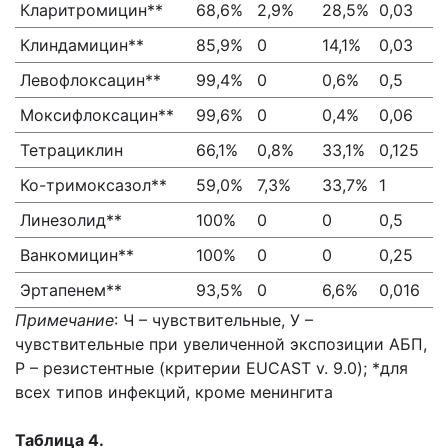
Кларитромицин**
68,6%
2,9%
28,5%
0,03
1
Клиндамицин**
85,9%
0
14,1%
0,03
1
Левофлоксацин**
99,4%
0
0,6%
0,5
1
Моксифлоксацин**
99,6%
0
0,4%
0,06
0
Тетрациклин
66,1%
0,8%
33,1%
0,125
1
Ко-тримоксазол**
59,0%
7,3%
33,7%
1
8
Линезолид**
100%
0
0
0,5
1
Ванкомицин**
100%
0
0
0,25
0
Эртапенем**
93,5%
0
6,6%
0,016
0
Примечание
: Ч – чувствительные, У –
чувствительные при увеличенной экспозиции АБП,
Р – резистентные (критерии EUCAST v. 9.0); *для
всех типов инфекций, кроме менингита
Таблица 4.