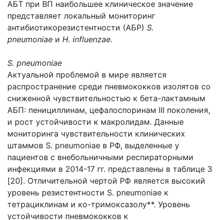
АБТ при ВП наибольшее клиническое значение
представляет локальный мониторинг
антибиотикорезистентности (АБР)
S.
pneumoniae
и
H. influenzae.
S. pneumoniae
Актуальной проблемой в мире является
распространение среди пневмококков изолятов со
сниженной чувствительностью к бета-лактамным
АБП: пенициллинам, цефалоспоринам III поколения,
и рост устойчивости к макролидам. Данные
мониторинга чувствительности клинических
штаммов S. pneumoniae в РФ, выделенные у
пациентов с внебольничными респираторными
инфекциями в 2014-17 гг. представлены в таблице 3
[20]. Отличительной чертой РФ является высокий
уровень резистентности S. pneumoniae к
тетрациклинам и ко-тримоксазолу**. Уровень
устойчивости пневмококков к