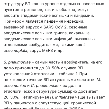
структуру ВП как на уровне отдельных населенных
пунктов и регионов, так и глобально, могут
вносить эпидемические вспышки и пандемии.
Примером является пандемия инфекции,
вызванной вирусом SARS-CoV-2, сезонные
эпидемические вспышки гриппа, локальные
эпидемические вспышки инфекций, вызванных
отдельными возбудителями, такими как
L.
pneumophila
, вирус MERS и др.
S. pneumoniae
– самый частый возбудитель, на его
долю приходится до 30-50% случаев ВП
установленной этиологии – таблица 1. При
нетяжелом течении ВП актуальными являются
M.
pneumoniae
и
C. pneumoniae
- их доля в
этиологической структуре суммарно достигает
20-30%. Нетипируемая
H. influenzae
чаще вызывает
ВП у пациентов с сопутствующей хронической
обструктивной болезнью легких (ХОБЛ);