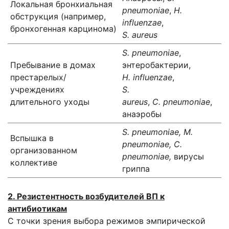
Локальная бронхиальная
pneumoniae
,
H.
обструкция (например,
influenzae
,
бронхогенная карцинома)
S. aureus
S. pneumoniae
,
Пребывание в домах
энтеробактерии,
престарелых/
H. influenzae
,
учреждениях
S.
длительного уходы
aureus
,
C.
pneumoniae
,
анаэробы
S. pneumoniae, M.
Вспышка в
pneumoniae, C.
организованном
pneumoniae,
вирусы
коллективе
гриппа
2. Резистентность возбудителей ВП к
антибиотикам
С точки зрения выбора режимов эмпирической