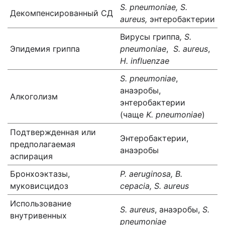
S. pneumoniae, S.
Декомпенсированный СД
aureus,
энтеробактерии
Вирусы гриппа
, S.
Эпидемия гриппа
pneumoniae
,
S. aureus
,
H. influenzae
S. pneumoniae
,
анаэробы,
Алкоголизм
энтеробактерии
(чаще
K.
pneumoniae
)
Подтвержденная или
Энтеробактерии,
предполагаемая
анаэробы
аспирация
Бронхоэктазы,
P. aeruginosa, B.
муковисцидоз
cepacia, S. aureus
Использование
S. aureus
, анаэробы,
S.
внутривенных
pneumoniae