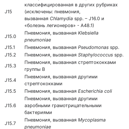
классифицированная в других рубриках
J15
(исключены: пневмония,
вызванная
Chlamydia
spp. – J16.0 и
«болезнь легионеров» - А48.1)
Пневмония, вызванная
Klebsiella
J15.0
pneumoniae
J15.1
Пневмония, вызванная
Pseudomonas
spp.
J15.2
Пневмония, вызванная
Staphylococcus
spp.
Пневмония, вызванная стрептококками
J15.3
группы В
Пневмония, вызванная другими
J15.4
стрептококками
J15.5
Пневмония, вызванная
Escherichia coli
Пневмония, вызванная другими
J15.6
аэробными грамотрицательными
бактериями
Пневмония, вызванная
Mycoplasma
J15.7
pneumoniae