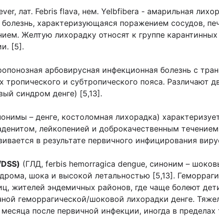
fever, лат. Febris flava, нем. Yelbfibera - амарильная л
болезнь, характеризующаяся поражением сосудов, печ
ем. Желтую лихорадку относят к группе карантинных 
. [5].
ропонозная арбовирусная инфекционная болезнь с тр
ах тропического и субтропического пояса. Различают д
й синдром денге) [5,13].
онимы – денге, костоломная лихорадка) характеризуе
аденитом, лейкопенией и доброкачественным течением б
вивается в результате первичного инфицирования виру
/DSS)
(ГЛД, ferbis hemorragica dengue, синоним – шоко
рома, шока и высокой летальностью [5,13]. Геморраг
иц, жителей эндемичных районов, где чаще болеют дети
ичной геморрагической/шоковой лихорадки денге. Тяже
месяца после первичной инфекции, иногда в пределах 