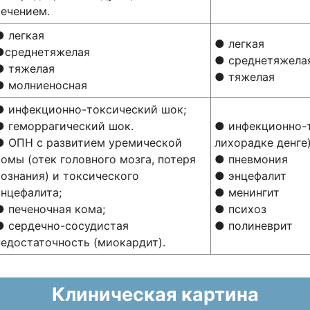
течением.
● легкая
● легкая
●среднетяжелая
● среднетяжела
● тяжелая
● тяжелая
● молниеносная
● инфекционно-токсический шок;
● геморрагический шок.
● инфекционно-т
● ОПН с развитием уремической
лихорадке денге)
комы (отек головного мозга, потеря
● пневмония
сознания) и токсического
● энцефалит
энцефалита;
● менингит
● печеночная кома;
● психоз
● сердечно-сосудистая
● полиневрит
недостаточность (миокардит).
Клиническая картина