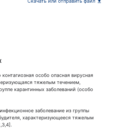
Скачать или отправить файл
Х
о контагиозная особо опасная вирусная
ктеризующаяся тяжелым течением,
руппе карантинных заболеваний (особо
 инфекционное заболевание из группы
збудителя, характеризующееся тяжелым
3,4].