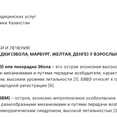
едицинских услуг
ики Казахстан
И И ЛЕЧЕНИЯ
КИ (ЭБОЛА, МАРБУРГ, ЖЕЛТАЯ, ДЕНГЕ) У ВЗРОСЛЫ
Э) или лихорадка Эбола
– это острая зоонозная высок
ми механизмами и путями передачи возбудителя, хара
 высоким уровнем летальности [1]. БВВЭ относят к г
ародной регистрации [6].
БВВМ)
– острое, зоонозно-антропонозное особоопасное
с разнообразными механизмами и путями передачи во
еморрагическим синдромом, высокой летальностью [2,