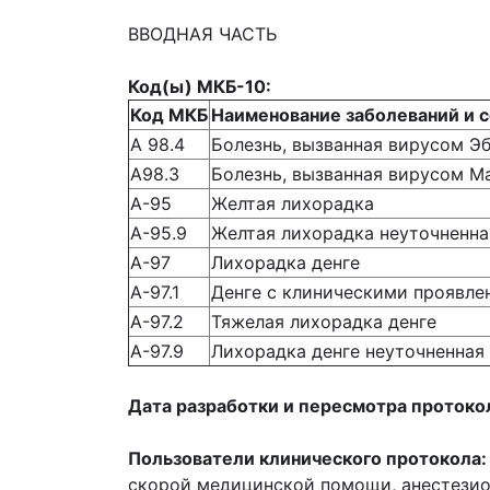
ВВОДНАЯ ЧАСТЬ
Код(ы) МКБ-10:
Код МКБ
Наименование заболеваний и 
А 98.4
Болезнь, вызванная вирусом Э
А98.3
Болезнь, вызванная вирусом М
А-95
Желтая лихорадка
А-95.9
Желтая лихорадка неуточненна
А-97
Лихорадка денге
А-97.1
Денге с клиническими проявле
А-97.2
Тяжелая лихорадка денге
А-97.9
Лихорадка денге неуточненная
Дата разработки и пересмотра протоко
Пользователи клинического протокола:
скорой медицинской помощи, анестезиол