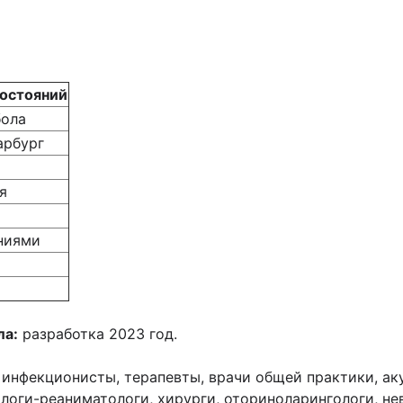
состояний
бола
арбург
я
ниями
ла:
разработка 2023 год.
инфекционисты, терапевты, врачи общей практики, ак
оги-реаниматологи, хирурги, оториноларингологи, не