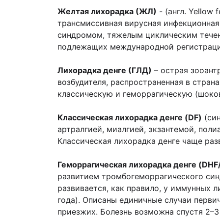
Желтая лихорадка (ЖЛ)
- (англ. Yellow 
трансмиссивная вирусная инфекционная 
синдромом, тяжелым циклическим течени
подлежащих международной регистрации
Лихорадка денге (ГЛД)
– острая зооант
возбудителя, распространенная в стран
классическую и геморрагическую (шоковы
Классическая лихорадка денге (DF)
(син
артралгией, миалгией, экзантемой, поли
Классическая лихорадка денге чаще раз
Геморрагическая лихорадка денге (DHF
развитием тромбогеморрагического синд
развивается, как правило, у иммунных л
года). Описаны единичные случаи перв
приезжих. Болезнь возможна спустя 2–3 