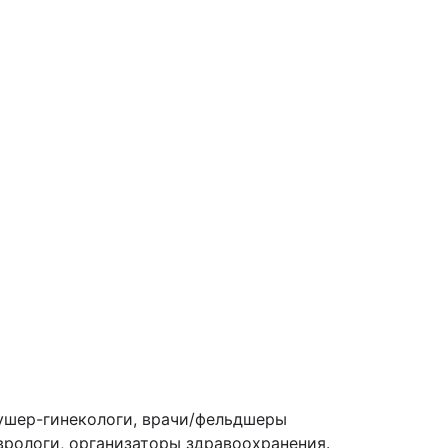
ушер-гинекологи, врачи/фельдшеры
врологи, организаторы здравоохранения.