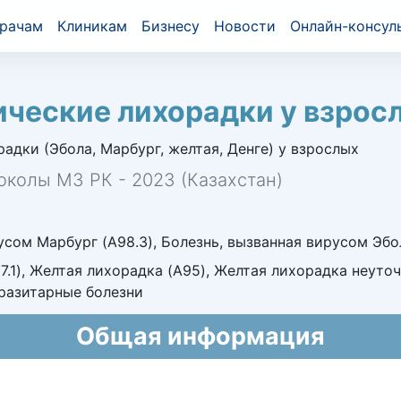
рачам
Клиникам
Бизнесу
Новости
Онлайн-консул
ческие лихорадки у взрос
дки (Эбола, Марбург, желтая, Денге) у взрослых
околы МЗ РК - 2023 (Казахстан)
сом Марбург (A98.3), Болезнь, вызванная вирусом Эбола
.1), Желтая лихорадка (A95), Желтая лихорадка неуточн
разитарные болезни
Общая информация