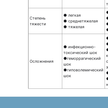
● легкая
Степень
● среднетяжелая
тяжести
● тяжелая
● инфекционно-
токсический шок
●геморрагический
Осложнения
шок
●гиповолемический
шок