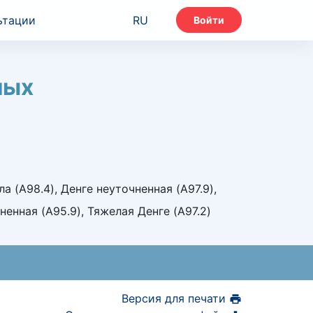
ьтации
RU
Войти
лых
 (A98.4), Денге неуточненная (A97.9),
енная (A95.9), Тяжелая Денге (A97.2)
Версия для печати