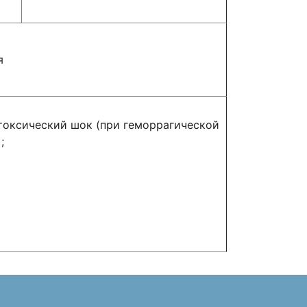
я
оксический шок (при геморрагической
;