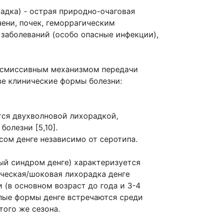
ихорадка) - острая природно-очаговая
ени, почек, геморрагическим
заболеваний (особо опасные инфекции),
ансмиссивным механизмом передачи
ве клинические формы болезни:
тся двухволновой лихорадкой,
олезни [5,10].
сом денге независимо от серотипа.
вый синдром денге) характеризуется
ическая/шоковая лихорадка денге
 (в основном возраст до года и 3-4
лые формы денге встречаются среди
того же сезона.