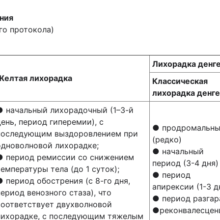
ния
го протокола)
Лихорадка денге
Желтая лихорадка
Классическая
лихорадка денге
● начальный лихорадочный (1–3-й
день, период гиперемии), с
● продромальн
последующим выздоровлением при
(редко)
одноволновой лихорадке;
● начальный
● период ремиссии со снижением
период (3-4 дня)
температуры тела (до 1 суток);
● период
● период обострения (с 8-го дня,
апирексии (1-3 д
период венозного стаза), что
● период разгар
соответствует двухволновой
●реконвалесцен
лихорадке, с последующим тяжелым