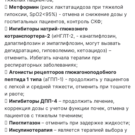

Метформин
(риск лактатацидоза при тяжелой
гипоксии, SpO2<95%) - отмена и снижение дозы у
госпитальных пациентов, контроль СКФ;

Ингибиторы натрий-глюкозного
котранспортера-2
(иНГЛТ-2, - канаглифлозин,
дапаглифлозин и эмпаглифлозин, могут вызвать
дегидратацию, гиповолемию, кетоацидоз) –
отменить. Избегать начала терапии при
респираторных заболеваниях;

Агонисты рецепторов глюкагоноподобного
пептида 1 типа
(аГПП-1) - продолжить у пациентов
с легкой и средней тяжести, отменить при тошноте
и рвоте;

Ингибиторы ДПП-4
– продолжить лечение,
коррекция дозы с учетом функции почек, отмена у
пациентов с тяжелым течением;

Пиоглитазон
– отменить при задержке жидкости;

Инсулинотерапия
– является терапией выбора у