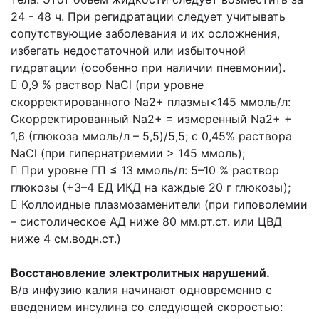
24 - 48 ч. При регидратации следует учитывать
сопутствующие заболевания и их осложнения,
избегать недостаточной или избыточной
гидратации (особенно при наличии пневмонии).
 0,9 % раствор NaCl (при уровне
скорректированного Na2+ плазмы<145 ммоль/л:
Скорректированный Na2+ = измеренный Na2+ +
1,6 (глюкоза ммоль/л – 5,5)/5,5; с 0,45% раствора
NaCl (при гипернатриемии > 145 ммоль);
 При уровне ГП ≤ 13 ммоль/л: 5–10 % раствор
глюкозы (+3–4 ЕД ИКД на каждые 20 г глюкозы);
 Коллоидные плазмозаменители (при гиповолемии
– систолическое АД ниже 80 мм.рт.ст. или ЦВД
ниже 4 см.водн.ст.)
Восстановление электролитных нарушений.
В/в инфузию калия начинают одновременно с
введением инсулина со следующей скоростью: