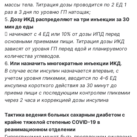
массы тела. Титрация дозы проводится по 2 ЕД 1
раз в 3 дня по уровню ГП натощак;
5.
Дозу ИКД распределяют на три инъекции за 30
мин до еды

начинают с 4 ЕД или 10% от дозы ИПД перед
основными приемами пищи. Титрация дозы ИКД
зависят от уровня ГП перед едой и планируемого
количества углеводов.
6.
Или назначить многократные инъекции ИКД
.
В случае если инсулин назначается впервые, с
учетом уровня гликемии, вводится по 4–6 ЕД
инсулина короткого действия за 30 минут до
приема пищи с последующим контролем гликемии
через 2 часа и коррекцией дозы инсулина
Тактика ведения больных сахарным диабетом с
крайне тяжелой степенью COVID-19 в
реанимационном отделении
Гипергликемия может быть проявлением синдрома