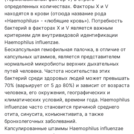
определенных количествах. Факторы X и V
находятся в крови (отсюда название рода
«Haemophilus» - «любящие кровь»). Потребность
бактерий в факторах X и V является важным
критерием для внутривидовой идентификации
Haemophilus influenzae.
Бескапсульная гемофильная палочка, в отличие от
капсульных штаммов, является представителем
нормальной микробиоты верхних дыхательных
путей человека. Частота носительства этих
бактерий среди здоровых людей может превышать
70% (варьирует от 5 до 80%) и зависит от возраста
человека, его окружения, географических и
климатических условий, времени года. Haemophilus
influenzae часто становится причиной среднего
отита, синусита, конъюнктивита, а также
бронхолегочных заболеваний.
Капсулированные штаммы Haemophilus influenzae