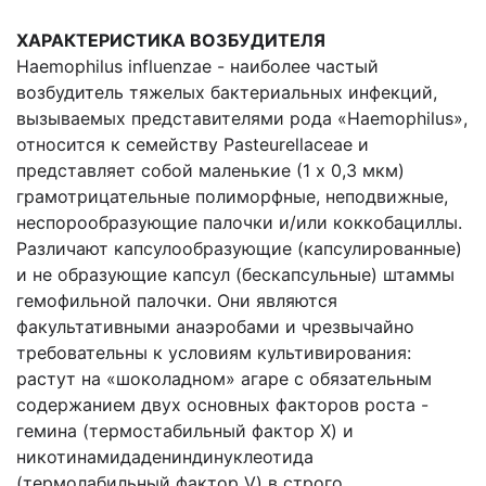
ХАРАКТЕРИСТИКА ВОЗБУДИТЕЛЯ
Haemophilus influenzae - наиболее частый
возбудитель тяжелых бактериальных инфекций,
вызываемых представителями рода «Haemophilus»,
относится к семейству Pasteurellaceae и
представляет собой маленькие (1 х 0,3 мкм)
грамотрицательные полиморфные, неподвижные,
неспорообразующие палочки и/или коккобациллы.
Различают капсулообразующие (капсулированные)
и не образующие капсул (бескапсульные) штаммы
гемофильной палочки. Они являются
факультативными анаэробами и чрезвычайно
требовательны к условиям культивирования:
растут на «шоколадном» агаре с обязательным
содержанием двух основных факторов роста -
гемина (термостабильный фактор X) и
никотинамидадениндинуклеотида
(термолабильный фактор V) в строго