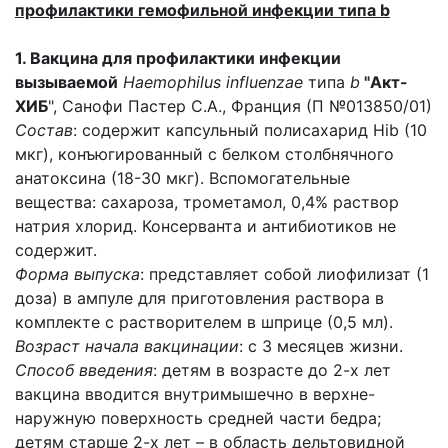
профилактики гемофильной инфекции типа b
1. Вакцина для профилактики инфекции
вызываемой
Haemophilus influenzae
типа
b
"Акт-
ХИБ
", Санофи Пастер С.А., Франция (П №013850/01)
Состав
: содержит капсульный полисахарид Hib (10
мкг), конъюгированный с белком столбнячного
анатоксина (18-30 мкг). Вспомогательные
вещества: сахароза, трометамол, 0,4% раствор
натрия хлорид. Консерванта и антибиотиков не
содержит.
Форма выпуска
: представляет собой лиофилизат (1
доза) в ампуле для приготовления раствора в
комплекте с растворителем в шприце (0,5 мл).
Возраст
начала вакцинации
: с 3 месяцев жизни.
Способ введения
: детям в возрасте до 2-х лет
вакцина вводится внутримышечно в верхне-
наружную поверхность средней части бедра;
детям старше 2-х лет – в область дельтовидной