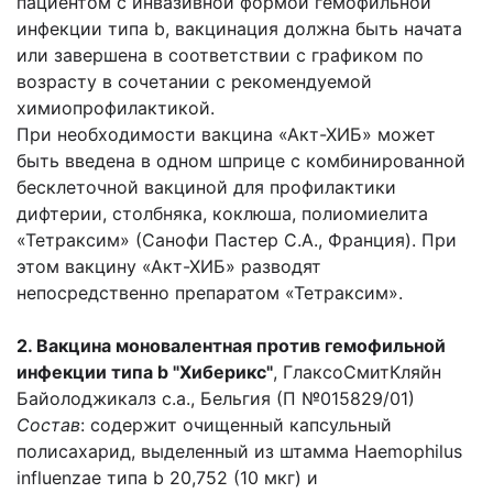
пациентом с инвазивной формой гемофильной
инфекции типа b, вакцинация должна быть начата
или завершена в соответствии с графиком по
возрасту в сочетании с рекомендуемой
химиопрофилактикой.
При необходимости вакцина «Акт-ХИБ» может
быть введена в одном шприце с комбинированной
бесклеточной вакциной для профилактики
дифтерии, столбняка, коклюша, полиомиелита
«Тетраксим» (Санофи Пастер С.А., Франция). При
этом вакцину «Акт-ХИБ» разводят
непосредственно препаратом «Тетраксим».
2. Вакцина моновалентная против гемофильной
инфекции типа b "Хиберикс"
, ГлаксоСмитКляйн
Байолоджикалз с.а., Бельгия (П №015829/01)
Состав
: содержит очищенный капсульный
полисахарид, выделенный из штамма Haemophilus
influenzae типа b 20,752 (10 мкг) и