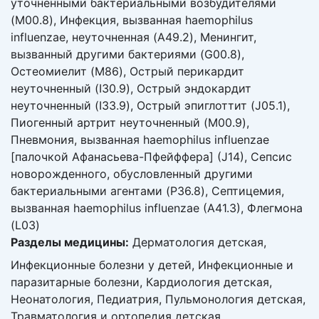
уточненными бактериальными возбудителями
(M00.8), Инфекция, вызванная haemophilus
influenzae, неуточненная (A49.2), Менингит,
вызванный другими бактериями (G00.8),
Остеомиелит (M86), Острый перикардит
неуточненный (I30.9), Острый эндокардит
неуточненный (I33.9), Острый эпиглоттит (J05.1),
Пиогенный артрит неуточненный (M00.9),
Пневмония, вызванная haemophilus influenzae
[палочкой Афанасьева-Пфейффера] (J14), Сепсис
новорожденного, обусловленный другими
бактериальными агентами (P36.8), Септицемия,
вызванная haemophilus influenzae (A41.3), Флегмона
(L03)
Разделы медицины:
Дерматология детская,
Инфекционные болезни у детей, Инфекционные и
паразитарные болезни, Кардиология детская,
Неонатология, Педиатрия, Пульмонология детская,
Травматология и ортопедия детская