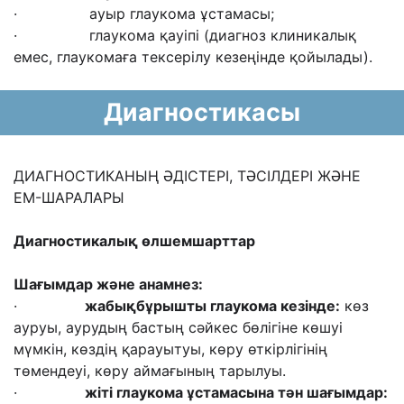
· ауыр глаукома ұстамасы;
· глаукома қауіпі (диагноз клиникалық
емес, глаукомаға тексерілу кезеңінде қойылады).
Диагностикасы
ДИАГНОСТИКАНЫҢ ӘДІСТЕРІ, ТӘСІЛДЕРІ ЖӘНЕ
ЕМ-ШАРАЛАРЫ
Диагностикалық өлшемшарттар
Шағымдар және
анамнез:
·
жабықбұрышты глаукома кезінде
:
көз
ауруы, аурудың бастың сәйкес бөлігіне көшуі
мүмкін, көздің қарауытуы, көру өткірлігінің
төмендеуі, көру аймағының тарылуы.
·
жіті глаукома ұстамасына тән шағымдар
: