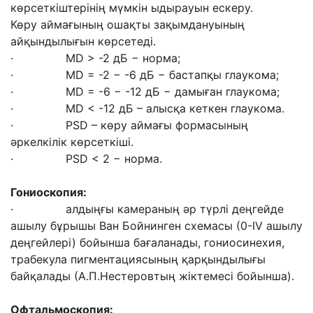
көрсеткіштерінің мүмкін ыдырауын ескеру.
Көру аймағының ошақты зақымдануының
айқындылығын көрсетеді.
· MD > -2 дБ − норма;
· MD = -2 − -6 дБ − бастапқы глаукома;
· MD = -6 − -12 дБ − дамыған глаукома;
· MD < -12 дБ – алысқа кеткен глаукома.
· PSD – көру аймағы формасының
әркелкілік көрсеткіші.
· PSD < 2 − норма.
Гониоскопия:
· алдыңғы камераның әр түрлі деңгейде
ашылу бұрышы Ван Бойнинген схемасы (0-IV ашылу
деңгейлері) бойынша бағаланады, гониосинехия,
трабекула пигментациясының қарқындылығы
байқалады (А.П.Нестеровтың жіктемесі бойынша).
Офтальмоскопия: