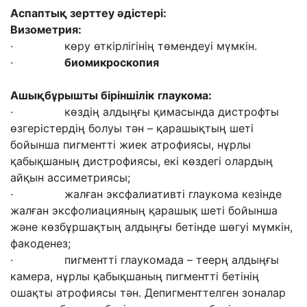
Аспаптық зерттеу әдістері
:
В
изометрия:
· көру өткірлігінің төмендеуі мүмкін.
·
б
иомикроскопия
Ашықбұрышты біріншілік
глаукома:
· көздің алдыңғы қимасында дистрофты
өзгерістердің болуы тән – қарашықтың шеті
бойынша пигментті жиек атрофиясы, нұрлы
қабықшаның дистрофиясы, екі көздегі олардың
айқын ассиметриясы;
· жалған эксфалиативті глаукома кезінде
жалған эксфолиацияның қарашық шеті бойынша
және көзбұршақтың алдыңғы бетінде шөгуі мүмкін,
факоденез;
· пигментті глаукомада – теерң алдыңғы
камера, нұрлы қабықшаның пигментті бетінің
ошақты атрофиясы тән. Депигменттелген зоналар