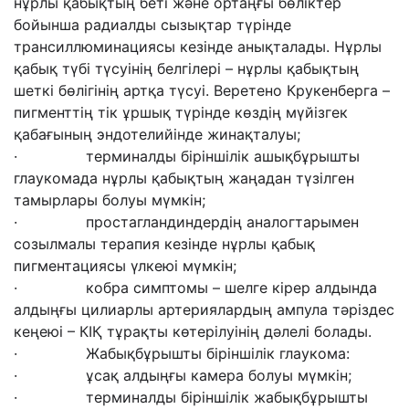
нұрлы қабықтың беті және ортаңғы бөліктер
бойынша радиалды сызықтар түрінде
трансиллюминациясы кезінде анықталады. Нұрлы
қабық түбі түсуінің белгілері – нұрлы қабықтың
шеткі бөлігінің артқа түсуі. Веретено Крукенберга –
пигменттің тік ұршық түрінде көздің мүйізгек
қабағының эндотелийінде жинақталуы;
· терминалды біріншілік ашықбұрышты
глаукомада нұрлы қабықтың жаңадан түзілген
тамырлары болуы мүмкін;
· простагландиндердің аналогтарымен
созылмалы терапия кезінде нұрлы қабық
пигментациясы үлкеюі мүмкін;
· кобра симптомы – шелге кірер алдында
алдыңғы цилиарлы артериялардың ампула тәріздес
кеңеюі – КІҚ тұрақты көтерілуінің дәлелі болады.
· Жабықбұрышты біріншілік глаукома:
· ұсақ алдыңғы камера болуы мүмкін;
· терминалды біріншілік жабықбұрышты