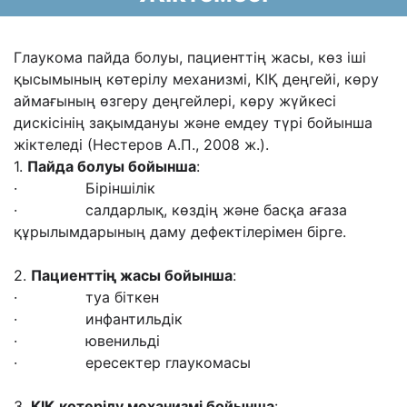
Глаукома пайда болуы, пациенттің жасы, көз іші
қысымының көтерілу механизмі, КІҚ деңгейі, көру
аймағының өзгеру деңгейлері, көру жүйкесі
дискісінің зақымдануы және емдеу түрі бойынша
жіктеледі (Нестеров А.П., 2008 ж.).
1.
Пайда болуы бойынша
:
· Біріншілік
· салдарлық, көздің және басқа ағаза
құрылымдарының даму дефектілерімен бірге.
2.
Пациенттің жасы бойынша
:
· туа біткен
· инфантильдік
· ювенильді
· ересектер глаукомасы
3.
КІҚ
көтерілу механизмі бойынша
: