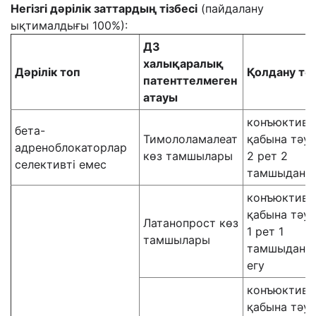
Негізгі дәрілік заттардың тізбесі
(пайдалану
ықтималдығы 100%):
ДЗ
халықаралық
Дәрілік топ
Қолдану тәс
патенттелмеген
атауы
конъюктива
бета-
Тимололамалеат
қабына тәулі
адреноблокаторлар
көз тамшылары
2 рет 2
селективті емес
тамшыдан е
конъюктива
қабына тәулі
Латанопрост көз
1 рет 1
тамшылары
тамшыдан
егу
конъюктива
қабына тәулі