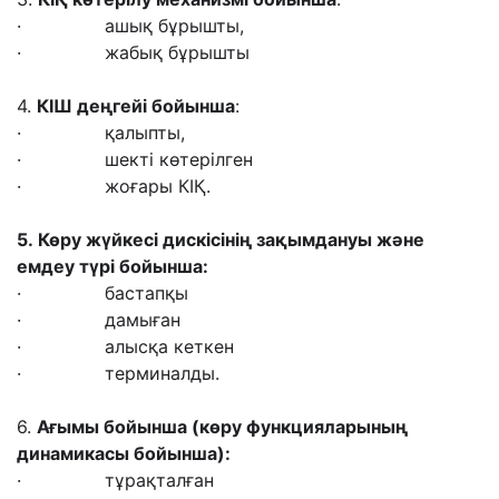
· ашық бұрышты,
· жабық бұрышты
4.
КІШ деңгейі бойынша
:
· қалыпты,
· шекті көтерілген
· жоғары КІҚ.
5.
Көру жүйкесі дискісінің зақымдануы және
емдеу түрі бойынша
:
· бастапқы
· дамыған
· алысқа кеткен
· терминалды.
6.
Ағымы бойынша
(
көру функцияларының
динамикасы бойынша
):
· тұрақталған