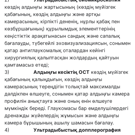
көздің алдыңғы жартысының (көздің мүйізгек
қабағының, көздің алдыңғы және артқы
камерасының, кірпікті дененің, нұрлы қабақ пен
көзбұршағының) құрылымдық элементтерінің
кеңістіктік арақатынасын сандық және сапалық
бағалауды, түбегейлі эховизуализациясын, сонымен
қатар антиглаукомалық оталардан кейінгі
хирургиялық қалыптасқан жолдардың қайтуын
қамтамасыз етеді;
3)
Алдыңғы кесіктің ОСТ
көздің мүйізгек
қабағының қалыңдығын, көздің алдыңғы
камерасының тереңдігін толықтай максималды
дәлдікпен өлшеуге, сонымен қатар алдыңғы камера
профилін анықтауға және оның енін өлшеуге
мүмкіндік береді. Глаукомасы бар емделушілердегі
дренажды жүйелердің жұмысын және алдыңғы
камера бұрышының ашылу шамасын бағалау.
4)
Ультрадыбыстық допплерография