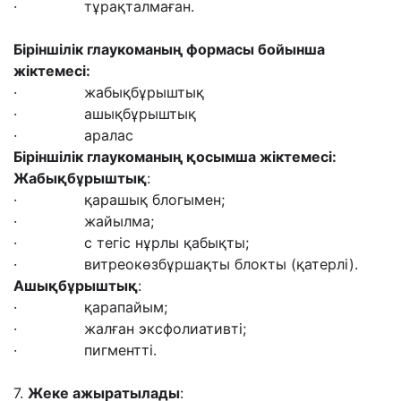
· тұрақталмаған.
Біріншілік глаукоманың формасы бойынша
жіктемесі
:
· жабықбұрыштық
· ашықбұрыштық
· аралас
Біріншілік глаукоманың қосымша жіктемесі
:
Жабықбұрыштық
:
· қарашық блогымен;
· жайылма;
· с тегіс нұрлы қабықты;
· витреокөзбұршақты блокты (қатерлі).
Ашықбұрыштық
:
· қарапайым;
· жалған эксфолиативті;
· пигментті.
7.
Жеке ажыратылады
: