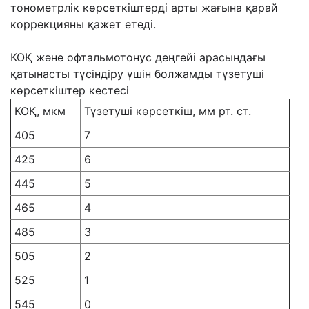
тонометрлік көрсеткіштерді арты жағына қарай
коррекцияны қажет етеді.
КОҚ және офтальмотонус деңгейі арасындағы
қатынасты түсіндіру үшін болжамды түзетуші
көрсеткіштер кестесі
КОҚ, мкм
Түзетуші көрсеткіш, мм рт. ст.
405
7
425
6
445
5
465
4
485
3
505
2
525
1
545
0