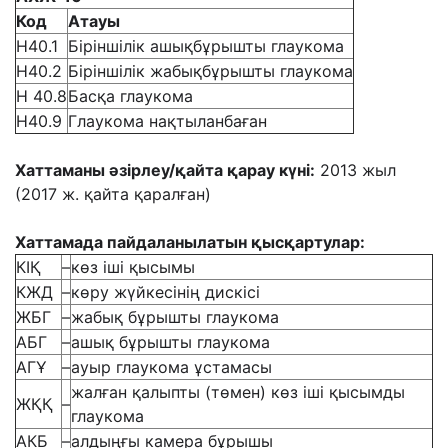
Код
Атауы
H40.1
Біріншілік ашықбұрышты глаукома
Н40.2
Біріншілік жабықбұрышты глаукома
Н 40.8
Басқа глаукома
Н40.9
Глаукома нақтыланбаған
Хаттаманы әзірлеу/қайта қарау күні:
2013 жыл
(2017 ж. қайта қаралған)
Хаттамада пайдаланылатын қысқартулар:
КІҚ
–
көз іші қысымы
КЖД
–
көру жүйкесінің дискісі
ЖБГ
–
жабық бұрышты глаукома
АБГ
–
ашық бұрышты глаукома
АГҰ
–
ауыр глаукома ұстамасы
жалған қалыпты (төмен) көз іші қысымды
ЖҚҚ
–
глаукома
АКБ
–
алдыңғы камера бұрышы