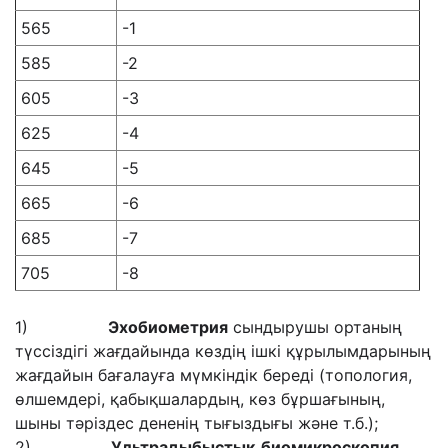
565
-1
585
-2
605
-3
625
-4
645
-5
665
-6
685
-7
705
-8
1)
Эхобиометрия
сындырушы ортаның
түссіздігі жағдайында көздің ішкі құрылымдарының
жағдайын бағалауға мүмкіндік береді (топология,
өлшемдері, қабықшалардың, көз бұршағының,
шыны тәріздес дененің тығыздығы және т.б.);
2)
Ультра
дыбыстық
биомикроскопия