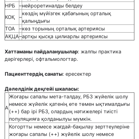
НРБ
–
нейроретиналды белдеу
көздің мүйізгек қабағының орталық
КОҚ
–
қалыңдығы
ТОА
–
көз торының орталық артериясы
АҚЦА
–
артқы қысқа цилиарлы артериясы
Хаттаманы пайдаланушылар
: жалпы практика
дәрігерлері, офтальмологтар.
Пациенттердің санаты
: ересектер
Дәлелділік деңгейі шкаласы:
Жоғары сапалы мета-талдау, РБЗ жүйелік шолу
немесе жүйелік қатенің өте төмен ықтималдығы
А
(++) бар ірі РБЗ, олардың нәтижелері тиісті
популяцияға қолданылуы мүмкін.
Когортты немесе жағдай-бақылау зерттеулеріне
жоғары сапалы (++) жүйелік шолу немесе