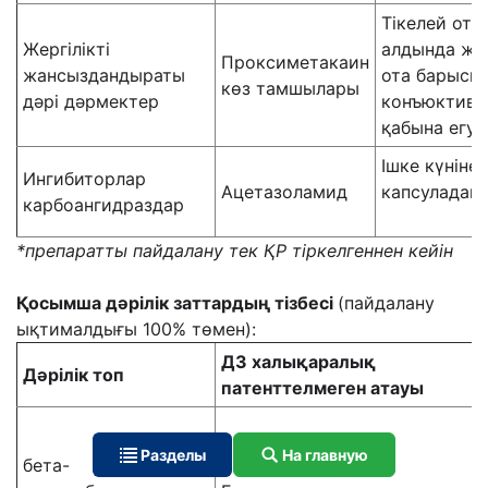
Тікелей ота
Жергілікті
алдында жә
Проксиметакаин
жансыздандыраты
ота барысы
көз тамшылары
дәрі дәрмектер
конъюктива
қабына егу
Ішке күніне 
Ингибиторлар
Ацетазоламид
капсуладан
карбоангидраздар
*препаратты пайдалану тек ҚР тіркелгеннен кейін
Қосымша дәрілік заттардың тізбесі
(пайдалану
ықтималдығы 100% төмен):
ДЗ халықаралық
Дәрілік топ
патенттелмеген атауы
Разделы
На главную
бета-