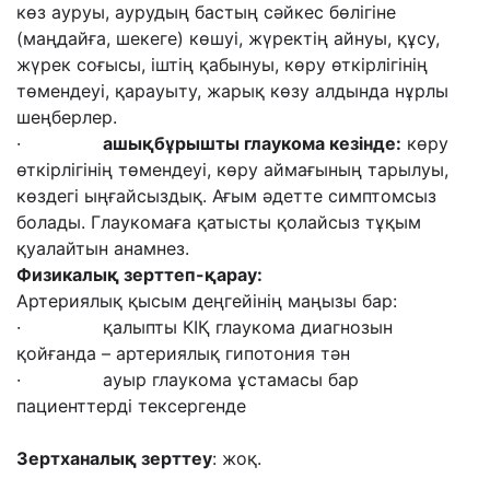
көз ауруы, аурудың бастың сәйкес бөлігіне
(маңдайға, шекеге) көшуі, жүректің айнуы, құсу,
жүрек соғысы, іштің қабынуы, көру өткірлігінің
төмендеуі, қарауыту, жарық көзу алдында нұрлы
шеңберлер.
·
ашықбұрышты глаукома кезінде
:
көру
өткірлігінің төмендеуі, көру аймағының тарылуы,
көздегі ыңғайсыздық. Ағым әдетте симптомсыз
болады. Глаукомаға қатысты қолайсыз тұқым
қуалайтын анамнез.
Физикалық зерттеп-қарау
:
Артериялық қысым деңгейінің маңызы бар:
· қалыпты КІҚ глаукома диагнозын
қойғанда – артериялық гипотония тән
· ауыр глаукома ұстамасы бар
пациенттерді тексергенде
Зертханалық зерттеу
: жоқ.