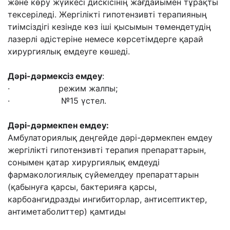
және көру жүйкесі дискісінің жағдайымен тұрақты
тексеріледі. Жергілікті гипотензивті терапияның
тиімсіздігі кезінде көз іші қысымын төмендетудің
лазерлі әдістеріне немесе көрсетімдерге қарай
хирургиялық емдеуге көшеді.
Дәрі-дәрмексіз емдеу
:
· режим жалпы;
· №15 үстел.
Дәрі-дәрмекпен емдеу
:
Амбулаториялық деңгейде дәрі-дәрмекпен емдеу
жергілікті гипотензивті терапия препараттарын,
сонымен қатар хирургиялық емдеуді
фармакологиялық сүйемелдеу препараттарын
(қабынуға қарсы, бактерияға қарсы,
карбоангидразды ингибиторлар, антисептиктер,
антиметаболиттер) қамтиды