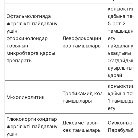
конъюктива
Офтальмологияда
қабына тәулі
жергілікті пайдалану
5 рет 2
үшін
тамшыдан
фторхинолондар
Левофлоксацин
егу
тобының
көз тамшылары
пайдалану
микробтарға қарсы
ұзақтығы
препараты
жағдайдың
ауырлығына
қарай
конъюктива
Тропикамид көз
қабына тәул
М-холинолитик
тамшылары
1 тамшыдан
егу
Глюкокортикоидтар
Дексаметазон
Субконъюнк
жергілікті пайдалану
көз тамшылары
Парабульба
үшін