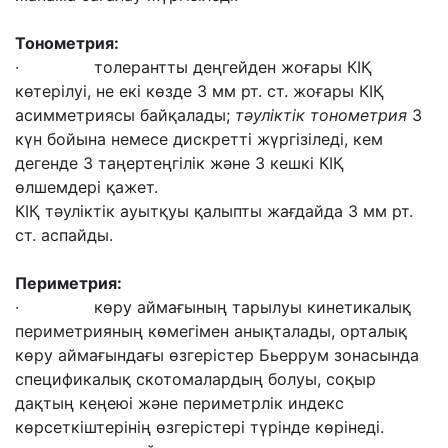
Т
онометрия:
· толерантты деңгейден жоғары КІҚ
көтерілуі, не екі көзде 3 мм рт. ст. жоғары КІҚ
асимметриясы байқалады;
тәуліктік тонометрия
3
күн бойына немесе дискретті жүргізіледі, кем
дегенде 3 таңертеңгілік және 3 кешкі КІҚ
өлшемдері қажет.
КІҚ тәуліктік ауытқуы қалыпты жағдайда 3 мм рт.
ст. аспайды.
Периметрия:
· көру аймағының тарылуы кинетикалық
периметрияның көмегімен анықталады, орталық
көру аймағындағы өзгерістер Бьеррум зонасында
спецификалық скотомалардың болуы, соқыр
дақтың кеңеюі және периметрлік индекс
көрсеткіштерінің өзгерістері түрінде көрінеді.