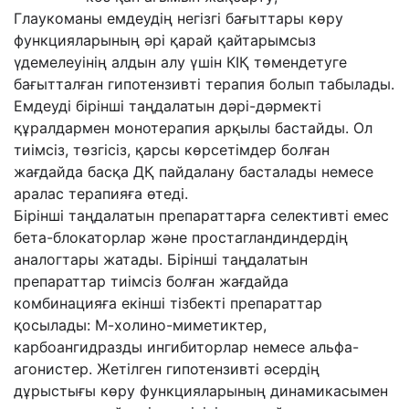
Глаукоманы емдеудің негізгі бағыттары көру
функцияларының әрі қарай қайтарымсыз
үдемелеуінің алдын алу үшін КІҚ төмендетуге
бағытталған гипотензивті терапия болып табылады.
Емдеуді бірінші таңдалатын дәрі-дәрмекті
құралдармен монотерапия арқылы бастайды. Ол
тиімсіз, төзгісіз, қарсы көрсетімдер болған
жағдайда басқа ДҚ пайдалану басталады немесе
аралас терапияға өтеді.
Бірінші таңдалатын препараттарға селективті емес
бета-блокаторлар және простагландиндердің
аналогтары жатады. Бірінші таңдалатын
препараттар тиімсіз болған жағдайда
комбинацияға екінші тізбекті препараттар
қосылады: М-холино-миметиктер,
карбоангидразды ингибиторлар немесе альфа-
агонистер. Жетілген гипотензивті әсердің
дұрыстығы көру функцияларының динамикасымен