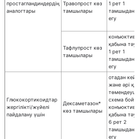
простагландиндердің
Травопрост көз
1 рет 1
аналогтары
тамшылары
тамшыдан
егу
конъюктива
қабына тәулі
Тафлупрост көз
1 рет 1
тамшылары
тамшыдан
егу
отадан кейі
және әрі қа
төмендеуші
Глюкокортикоидтар
схема бойы
Дексаметазон*
жергілікті/жүйелі
конъюктива
көз тамшылары
пайдалану үшін
қабына тәулі
6 рет 2
тамшыдан
егу