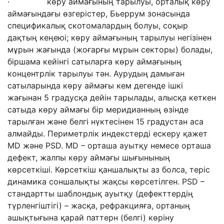
· көру аймағының тарылуы, орталық көру
аймағындағы өзгерістер, Бьеррум зонасында
спецификалық скотомалардың болуы, соқыр
дақтың кеңеюі; көру аймағының тарылуы негізінен
мұрын жағында (жоғарғы мұрын секторы) болады,
біршама кейінгі сатыларға көру аймағының
концентрлік тарылуы тән. Аурудың дамыған
сатыларында көру аймағы кем дегенде ішкі
жағынан 5 градусқа дейін тарылады, алысқа кеткен
сатыда көру аймағы бір меридианның өзінде
тарылған және белгі нүктесінен 15 градустан аса
алмайды. Периметрлік индекстерді ескеру қажет
MD және PSD. MD – орташа ауытқу немесе орташа
дефект, жалпы көру аймағы шығынының
көрсеткіші. Көрсеткіш қаншалықты аз болса, теріс
динамика соншалықты жақсы көрсетілген. PSD –
стандартты шаблондық ауытқу (дефекттердің
түрленгіштігі) – жасқа, рефракцияға, ортаның
ашықтығына қарай паттерн (белгі) көріну