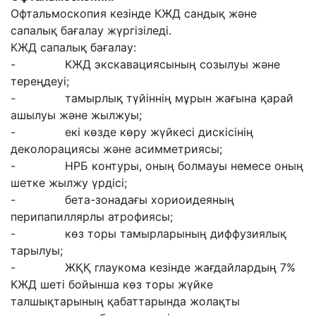
Офтальмоскопия кезінде КЖД сандық және
сапалық бағалау жүргізіледі.
КЖД сапалық бағалау:
- КЖД экскавациясының созылуы және
тереңдеуі;
- тамырлық түйіннің мұрын жағына қарай
ашылуы және жылжуы;
- екі көзде көру жүйкесі дискісінің
деколорациясы және асимметриясы;
- НРБ контуры, оның болмауы немесе оның
шетке жылжу үрдісі;
- бета-зонадағы хориоидеяның
перипапиллярлы атрофиясы;
- көз торы тамырларының диффузиялық
тарылуы;
- ЖҚҚ глаукома кезінде жағдайлардың 7%
КЖД шеті бойынша көз торы жүйке
талшықтарының қабаттарында жолақты