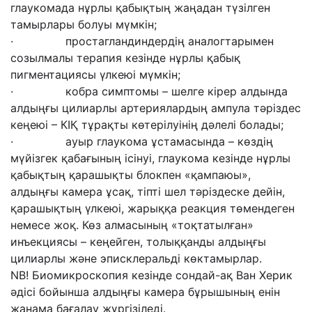
глаукомада нұрлы қабықтың жаңадан түзілген
тамырлары болуы мүмкін;
· простагландиндердің аналогтарымен
созылмалы терапия кезінде нұрлы қабық
пигментациясы үлкеюі мүмкін;
· кобра симптомы – шелге кірер алдында
алдыңғы цилиарлы артериялардың ампула тәріздес
кеңеюі – КІҚ тұрақты көтерілуінің дәлелі болады;
· ауыр глаукома ұстамасында – көздің
мүйізгек қабағының ісінуі, глаукома кезінде нұрлы
қабықтың қарашықты блокпен «қампаюы»,
алдыңғы камера ұсақ, тіпті шел тәріздеске дейін,
қарашықтың үлкеюі, жарыққа реакция төмендеген
немесе жоқ. Көз алмасының «тоқтатылған»
инъекциясы – кеңейген, толыққанды алдыңғы
цилиарлы және эписклеральді көктамырлар.
NB! Биомикроскопия кезінде сондай-ақ Ван Херик
әдісі бойынша алдыңғы камера бұрышының енін
жанама бағалау жүргізіледі.