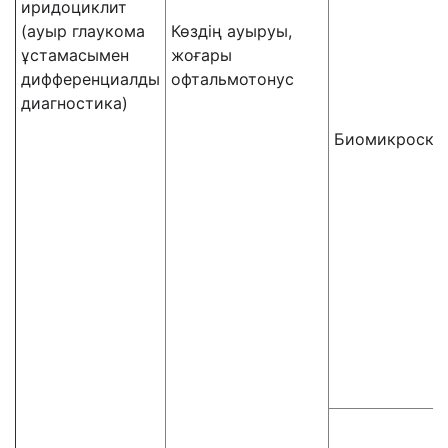
иридоциклит
(ауыр глаукома
Көздің ауыруы,
ұстамасымен
жоғары
дифференциалды
офтальмотонус
диагностика)
Биомикроско