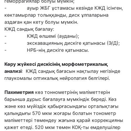
геморрагиялар болуы мүмкін;
- ауыр ЖБГ ұстамасы кезінде КЖД ісінген,
көктамырлар толыққанды, диск ұлпаларына
аздаған қан кету болуы мүмкін.
КЖД сандық бағалау:
- КЖД өлшемі (ауданы);
- экскавацияның дискіге қатынасы (Э/Д);
- НРБ-нің дискіге қатынасы.
Көру жүйкесі дискісінің морфометрикалық
анализі
: КЖД сандық бағасын нақтылау негізінде
глаукомалы оптикалық нейропатия белгілері.
Пахиметрия
көз тоннометрінің мәліметтерін
барынша дұрыс бағалауға мүмкіндік береді. Көз
және көз мүйіздік қабырғасындағы орталықтағы
қалыңдығы 570 мкм жоғары болатын тонометр
мәліметтері төмендеу жағына қарай коррекцияны
қажет етеді. 520 мкм төмен КОҚ-ты емделушілер