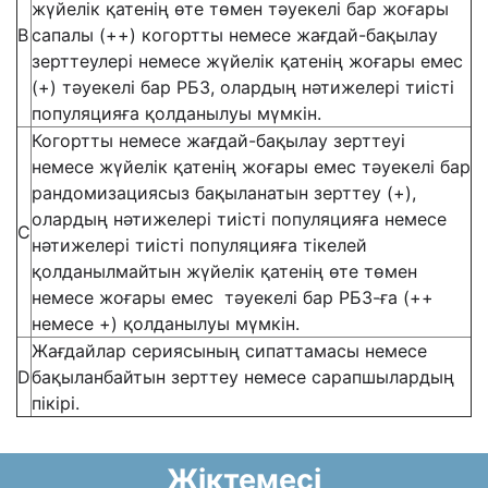
жүйелік қатенің өте төмен тәуекелі бар жоғары
В
сапалы (++) когортты немесе жағдай-бақылау
зерттеулері немесе жүйелік қатенің жоғары емес
(+) тәуекелі бар РБЗ, олардың нәтижелері тиісті
популяцияға қолданылуы мүмкін.
Когортты немесе жағдай-бақылау зерттеуі
немесе жүйелік қатенің жоғары емес тәуекелі бар
рандомизациясыз бақыланатын зерттеу (+),
олардың нәтижелері тиісті популяцияға немесе
С
нәтижелері тиісті популяцияға тікелей
қолданылмайтын жүйелік қатенің өте төмен
немесе жоғары емес тәуекелі бар РБЗ-ға (++
немесе +) қолданылуы мүмкін.
Жағдайлар сериясының сипаттамасы немесе
D
бақыланбайтын зерттеу немесе сарапшылардың
пікірі.
Жіктемесі