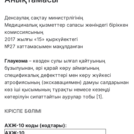
Денсаулақ сақтау министрлігінің
Медициналық қызметтер сапасы жөніндегі біріккен
комиссиясының
2017 жылғы «15» қыркүйектегі
№27 хаттамасымен мақұлданған
Глаукома
– көзден сулы ылғал қайтуының
бұзылуынан, әрі қарай көру аймағының
спецификалық дефекттері мен көру жүйкесі
атрофиясының (экскавациямен) дамуы салдарынан
көз іші қысымының тұрақты немесе кезеңді
көтерілуін сипаттайтын аурулар тобы [1].
КІРІСПЕ БӨЛІМІ
АХЖ-10 коды (кодтары):
АХЖ
-10