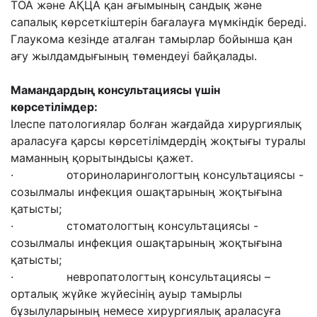
ТОА және АҚЦА қан ағымының сандық және
сапалық көрсеткіштерін бағалауға мүмкіндік береді.
Глаукома кезінде аталған тамырлар бойынша қан
ағу жылдамдығының төмендеуі байқалады.
Мамандардың консультациясы үшін
көрсетілімдер:
Ілеспе патологиялар болған жағдайда хирургиялық
араласуға қарсы көрсетілімдердің жоқтығы туралы
маманның қорытындысы қажет.
· оториноларингологтың консультациясы -
созылмалы инфекция ошақтарының жоқтығына
қатысты;
· стоматологтың консультациясы -
созылмалы инфекция ошақтарының жоқтығына
қатысты;
· невропатологтың консультациясы –
орталық жүйке жүйесінің ауыр тамырлы
бұзылуларының немесе хирургиялық араласуға