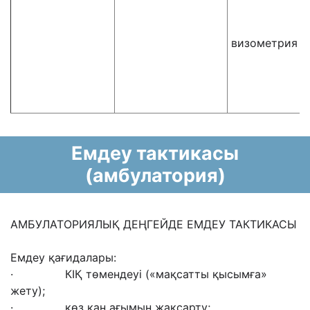
визометрия
Емдеу тактикасы
(амбулатория)
АМБУЛАТОРИЯЛЫҚ ДЕҢГЕЙДЕ ЕМДЕУ ТАКТИКАСЫ
Емдеу қағидалары:
· КІҚ төмендеуі («мақсатты қысымға»
жету);
· көз қан ағымын жақсарту;