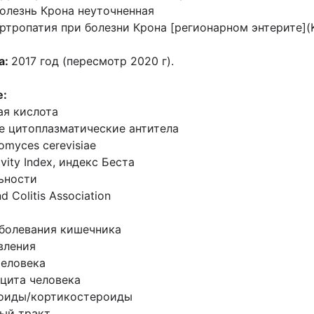
олезнь Крона неуточненная
ртропатия при болезни Крона [регионарном энтерите](K
а:
2017 год (пересмотр 2020 г).
е:
ая кислота
е цитоплазматические антитела
omyces cerevisiae
ivity Index, индекс Беста
ьности
d Colitis Association
аболевания кишечника
вления
человека
цита человека
оиды/кортикостероиды
ый тракт