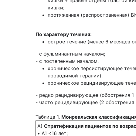
кишки + правые отделы толстой ки
кишки;
протяженная (распространенная) БК
По характеру течения:
острое течение (менее 6 месяцев о
- с фульминантным началом;
- с постепенным началом.
хроническое персистирующее течен
проводимой терапии).
хроническое рецидивирующее тече
- редко рецидивирующее (обострения 1 р
- часто рецидивирующее (2 обострения в
Таблица 1.
Монреальская классификация 
А)
Стратификация пациентов по возра
• A1 <16 лет;