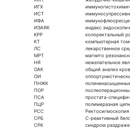
ИГХ
иммуногистохимич
ИСТ
иммуносупрессивн
ИФА
иммунофлюоресцен
ИЭАЯК
индекс эндоскопич
КРР
колоректальный р
КТ
компьютерная том
ЛС
лекарственное сре
МРТ
магнито резонанс
НЯ
нежелательное явл
ОАК
общий анализ кро
ОИ
оппортунистическ
ПНЖК
полиненасыщенные
ПОР
послеоперационны
ПСА
простата-специфич
ПЦР
полимеразная цепн
РСС
Ректосигмоскопия
СРБ
С-реактивный бел
СРК
синдром раздраже