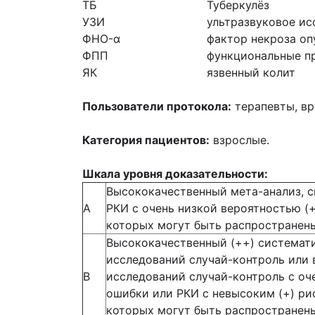
ТБ
Туберкулёз
УЗИ
ультразвуковое ис
ФНО-α
фактор некроза оп
ФПП
функциональные п
ЯК
язвенный колит
Пользователи протокола:
терапевты, вр
Категория пациентов:
взрослые.
Шкала уровня доказательности:
Высококачественный мета-анализ, с
А
РКИ с очень низкой вероятностью (
которых могут быть распространен
Высококачественный (++) системат
исследований случай-контроль или 
В
исследований случай-контроль с оч
ошибки или РКИ с невысоким (+) ри
которых могут быть распространен