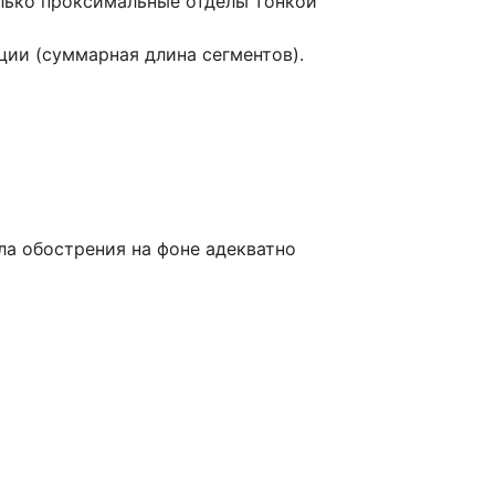
лько проксимальные отделы тонкой
ции (суммарная длина сегментов).
ла обострения на фоне адекватно