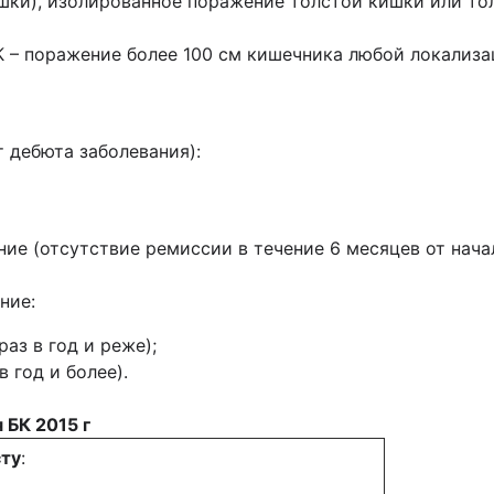
шки), изолированное поражение толстой кишки или то
 – поражение более 100 см кишечника любой локализа
т дебюта заболевания):
ие (отсутствие ремиссии в течение 6 месяцев от нача
ние:
аз в год и реже);
 год и более).
БК 2015 г
сту
: