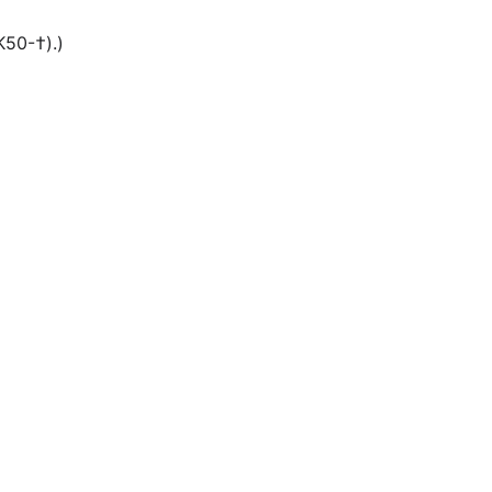
50-†).)