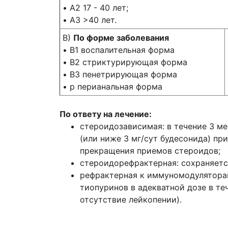
• A2 17 - 40 лет;
• A3 >40 лет.
В)
По форме заболевания
• B1 воспалительная форма
• B2 стриктурирующая форма
• B3 пенетрирующая форма
• p перианальная форма
По ответу на лечение:
стероидозависимая: в течение 3 ме
(или ниже 3 мг/сут будесонида) пр
прекращения приемов стероидов;
стероидорефрактерная: сохраняется
рефрактерная к иммуномодуляторам
тиопуринов в адекватной дозе в теч
отсутствие лейкопении).