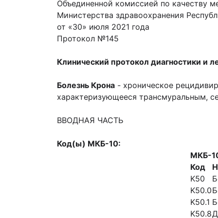
Объединенной комиссией по качеству м
Министерства здравоохранения Республ
от «30» июля 2021 года
Протокол №145
Клинический протокол диагностики и л
Болезнь Крона
-
хроническое рецидивир
характеризующееся трансмуральным, се
ВВОДНАЯ ЧАСТЬ
Код(ы) МКБ-10:
МКБ-1
Код
Н
K50
Б
K50.0
Б
K50.1
Б
K50.8
Д