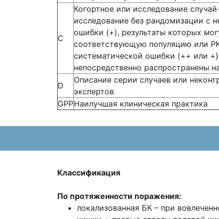
Когортное или исследование случа
исследование без рандомизации с 
ошибки (+), результаты которых мо
С
соответствующую популяцию или РК
систематической ошибки (++ или +)
непосредственно распространены н
Описание серии случаев или неконт
D
экспертов
GPP
Наилучшая клиническая практика
Классификация
По протяженности поражения:
локализованная БК – при вовлечен