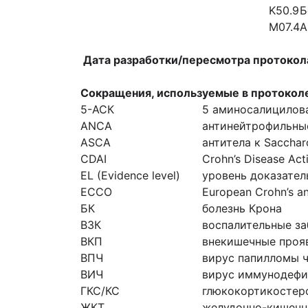
K50.9
Б
M07.4
А
Дата разработки/пересмотра протокол
Сокращения, используемые в протокол
5-АСК
5 аминосалицилов
ANCA
антинейтрофильны
ASCA
антитела к Sacchar
CDAI
Crohn’s Disease Act
EL (Evidence level)
уровень доказател
EССО
European Crohn’s an
БК
болезнь Крона
ВЗК
воспалительные з
ВКП
внекишечные проя
ВПЧ
вирус папилломы 
ВИЧ
вирус иммунодефи
ГКС/КС
глюкокортикостер
ЖКТ
желудочно-кишечн