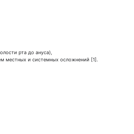
лости рта до ануса),
м местных и системных осложнений [1].