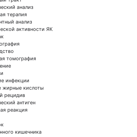
еский анализ
ая терапия
тный анализ
еской активности ЯК
ак
ография
дство
ная томография
ение
ви
ие инфекции
 жирные кислоты
й рецидив
еский антиген
ая реакция
ок
нного кишечника