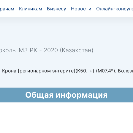
рачам
Клиникам
Бизнесу
Новости
Онлайн-консул
околы МЗ РК - 2020 (Казахстан)
Крона [регионарном энтерите](K50.-+) (M07.4*), Болез
Общая информация