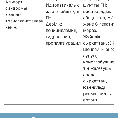
Альпорт
Идиопатикалық
шунтты ГН;
синдромы
жарты айшықты
висцералдық
кезіндегі
ГН
абсцестер, АИД,
транспланттаудан
Дәрілік:
және С гепатиті,
кейін;
пеницилламин,
мерез.
гидралазин,
Жүйелік
пропилтиурацил
сырқаттану: ЖҚ
Шенлейн-Генох
ауруы,
криоглобулинем
тін жалғаушы
аралас
сырқаттану,
ювенильді
ревматоидты
артрит