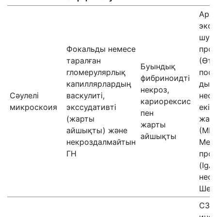
Ара
эксс
шум
Фокальды немесе
про
таралған
(Өтк
Буындық
гломерулярлық
пос
фибриноидті
капиллярлардың
ды Г
некроз,
Сәулелі
васкулиті,
неф
кариорексис
микроскоия
экссудативті
екіге
пен
(жарты
жар
жарты
айшықты) және
(МП
айшықты
некроздалмайтын
Мез
ГН
про
(IgA
нефр
Шенл
C3/I