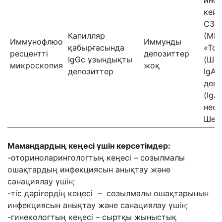
инф
кейі
C3 
Капилляр
(МП
Иммунофлюо
Иммунды
қабырғасында
«Тол
ресцентті
депозиттер
IgGс ұзындықты
(ШС
микроскопия
жоқ
депозиттер
IgA
деп
(IgA
неф
Шенл
Мамандардың кеңесі үшін көрсетімдер:
-оториноларингологтың кеңесі – созылмалы
ошақтардың инфекциясын анықтау және
санациялау үшін;
-тіс дәрігердің кеңесі – созылмалы ошақтарынын
инфекциясын анықтау және санациялау үшін;
-гинекологтың кеңесі – сыртқы жыныстық