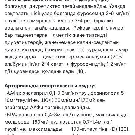
болғанда диуретиктер тағайындалмайды. Ұзаққа
сақталатын ісінулер болғанда фуросемид 2-6 мг/кг/
тәулігіне тамырішілік күніне 3-4 рет біркелкі
аралықпен тағайындалады. Рефрактерлі ісінулері
бар пациенттерге ілмектік және тиазидті
диуретиктердің және/немесе калий-сақтайтын
диуретиктердің (спиринолактон) құрамдасы, ауыр
жағдайларда – диуретиктер мен альбумин (20%
альбумин 1г/кг 2-4 сағат. + фуросемидтің 1-2мг/кг
т/і) құрамдасы қолданылады [18].
Артериал
ь
ды гипертензияны емдеу:
-ААФи: эналаприл 0,1-0,6мг/кг/тәу., фозиноприл 5-
10мг/тәулігіне. ШСЖ 30мл/мин/1,73м2 кем
азайғанда ААФи тағайындалмайды.
-БРА: валсартан 0,4-3мг/кг/тәулігіне., максимальды
мөлшерде 160мг/тәу., лозартан 0,7-1,4мг/кг/
тәулігіне., максимальды 100мг/тәулігіне. (D) [20].