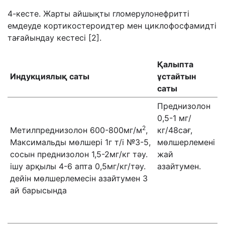
4-кесте. Жарты айшықты гломерулонефритті
емдеуде кортикостероидтер мен циклофосфамидті
тағайындау кестесі [2].
Қалыпта
Индукциялық саты
ұстайтын
саты
Преднизолон
0,5-1 мг/
2
Метилпреднизолон 600-800мг/м
,
кг/48сағ,
Максимальды мөлшері 1г т/і №3-5,
мөлшерлемені
сосын преднизолон 1,5-2мг/кг тәу.
жай
ішу арқылы 4-6 апта 0,5мг/кг/тәу.
азайтумен.
дейін мөлшерлемесін азайтумен 3
ай барысында