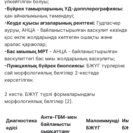
үлкейтілген болуы;
-Бүйрек тамырларының УД-допплерографиясы:
қан айналымының төмендеуі;
-Кеуде қуысы ағзаларының рентгені:
Гудпасчер
ауруы, АНЦА - байланыстырылған васкулит кезінде
қос өкпе жолдарында көптеген ошақты және
аралас қараюлар;
-Бас миының МРТ
- АНЦА - байланыстырылған
васкулиттегі бас миы жолдарының васкулиты;
-Пункциялық бүйрек биопсиясы
: БЖҮГ түрлеріне
сай морфологиялық белгілер 2-кестеде
көрсетілген.
2 кесте. БЖҮГ түрлі формаларындағы
морфологиялық белгілер [2].
Анти-ГБМ-мен
Диагностика
Малоиммунді
Имм
байланысты
әдісі
БЖҮГ
БЖҮ
сырқаттану