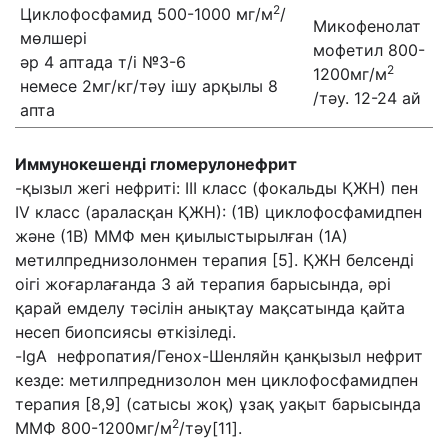
2
Циклофосфамид 500-1000 мг/м
/
Микофенолат
мөлшері
мофетил 800-
әр 4 аптада т/і №3-6
2
1200мг/м
немесе 2мг/кг/тәу ішу арқылы 8
/тәу. 12-24 ай
апта
Иммунокешенді гломерулонефрит
-қызыл жегі нефриті: III класс (фокальды ҚЖН) пен
IV класс (араласқан ҚЖН): (1В) циклофосфамидпен
және (1В) ММФ мен қиылыстырылған (1А)
метилпреднизолонмен терапия [5]. ҚЖН белсенді
оігі жоғарлағанда 3 ай терапия барысында, әрі
қарай емделу тәсілін анықтау мақсатында қайта
несеп биопсиясы өткізіледі.
-IgA нефропатия/Генох-Шенляйн қанқызыл нефрит
кезде: метилпреднизолон мен циклофосфамидпен
терапия [8,9] (сатысы жоқ) ұзақ уақыт барысында
2
ММФ 800-1200мг/м
/тәу[11].