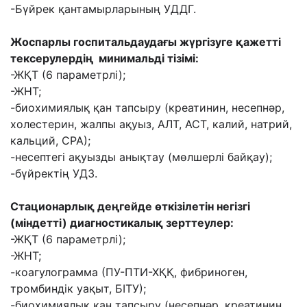
-Бүйрек қантамырларының УДДГ.
Жоспарлы госпитальдаудағы жүргізуге қажетті
тексерулердің минимальді тізімі:
-ЖҚТ (6 параметрлі);
-ЖНТ;
-биохимиялық қан тапсыру (креатинин, несепнәр,
холестерин, жалпы ақуыз, АЛТ, АСТ, калий, натрий,
кальций, СРА);
-несептегі ақуызды анықтау (мөлшерлі байқау);
-бүйректің УДЗ.
Стационарлық деңгейде өткізілетін негізгі
(міндетті) диагностикалық зерттеулер:
-ЖҚТ (6 параметрлі);
-ЖНТ;
-коагулограмма (ПУ-ПТИ-ХҚҚ, фибриноген,
тромбиндік уақыт, БІТУ);
-биохимиялық қан тапсыру (несепнәр, креатинин,