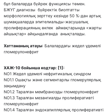
бұл балаларда бүйрек функциясы төмен.
БЖҮГ диагнозы бүйректік биоптатты
морфологиялық зерттеу кезінде 50 %-дан артық
шумақшаларда эпителиальды-жасушалық
пролиферацияның өкпек аймақтарында «жарты
айшықтар» айқындалғанда анықталады.
Хаттаманың атауы
: Балалардағы жедел үдемелі
гломерулонефрит
ХАЖ-10 бойынша кодтар: [1]:
NO1 Жедел үдемелі нефритикалық синдром
NO1.1 Ошақты және сегментарлы гломерулярлық
зақымдану
NO1.2 Таралған мембранозды гломерулонефрит
NO1.3 Таралған мезангиалды пролиферативті
гломерулонефрит
NO1.4 Таралған эндокапиллярлық пролиферативті