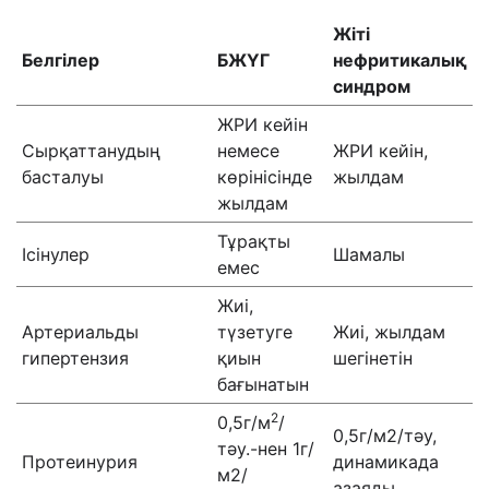
Жіті
Белгілер
БЖҮГ
нефритикалық
синдром
ЖРИ кейін
Сырқаттанудың
немесе
ЖРИ кейін,
басталуы
көрінісінде
жылдам
жылдам
Тұрақты
Ісінулер
Шамалы
емес
Жиі,
Артериальды
түзетуге
Жиі, жылдам
гипертензия
қиын
шегінетін
бағынатын
2
0,5г/м
/
0,5г/м2/тәу,
тәу.-нен 1г/
Протеинурия
динамикада
м2/
азаяды