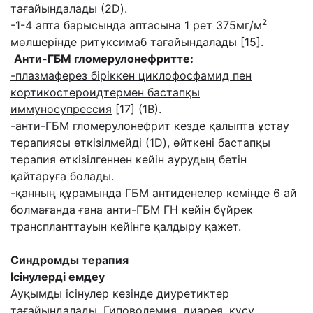
тағайындалады (2D).
2
-1-4 апта барысында аптасына 1 рет 375мг/м
мөлшерінде ритуксимаб тағайындалады [15].
Анти-ГБМ гломерулонефрит
т
е:
-п
лазмаферез біріккен циклофосфамид пен
кортикостероидт
е
рмен бастапқы
иммуносупрессия
[17] (1В).
-анти-ГБМ гломерулонефрит кезде қалыпта ұстау
терапиясы өткізілмейді (1D), өйткені бастапқы
терапия өткізілгеннен кейін аурудың бетін
қайтаруға болады.
-қанның құрамында ГБМ антиденелер кемінде 6 ай
болмағанда ғана анти-ГБМ ГН кейін бүйрек
транспланттауын кейінге қалдыру қажет.
Синдромды терапия
Ісі
нулерді
емдеу
Ауқымды ісінулер кезінде диуретиктер
тағайындалады. Гиповолемия, диарея, құсу