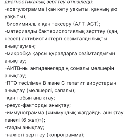
диагностикалық зерттеу өткізіледі
):
-коагулограмма (қан кету уақыты, қанның ұю
уақыты);
-биохимиялық қан тексеру (АЛТ, АСТ);
-материалды бактериологиялық зерттеу (қан,
несеп) антибиотиктергі сезімталдылықты
анықтаумен;
-микробқа қарсы құралдарға сезімталдығын
анықтау;
-АИТВ-ны антиденелердің сомалы мөлшерін
анықтау;
-ПТӘ тәсілімен В және С гепатит вирустарын
анықтау (мөлшерлі, сапалы);
-қан тобын анықтау;
-резус-факторды анықтау;
-иммунограмма («иммундық жағдайды анықтау
панелі (6 жұп)»);
-газды анықтау;
-нәжісті зерттеу (копрограмма);