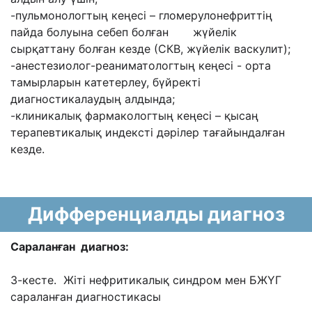
-пульмонологтың кеңесі – гломерулонефриттің
пайда болуына себеп болған жүйелік
сырқаттану болған кезде (СКВ, жүйелік васкулит);
-анестезиолог-реаниматологтың кеңесі - орта
тамырларын катетерлеу, бүйректі
диагностикалаудың алдында;
-клиникалық фармакологтың кеңесі – қысаң
терапевтикалық индексті дәрілер тағайындалған
кезде.
Дифференциалды диагноз
Сараланған диагноз:
3-кесте. Жіті нефритикалық синдром мен БЖҮГ
сараланған диагностикасы