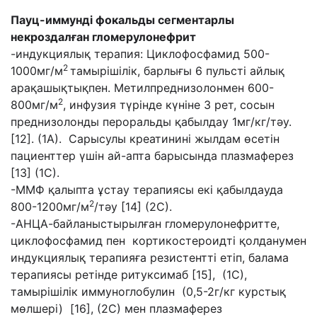
Пауц-иммунді фокаль
ды сегментарлы
некро
здалған
гломерулонефрит
-индукциялық терапия: Циклофосфамид 500-
2
1000мг/м
тамырішілік, барлығы 6 пульсті айлық
арақашықтықпен. Метилпреднизолонмен 600-
2
800мг/м
, инфузия түрінде күніне 3 рет, сосын
преднизолонды пероральды қабылдау 1мг/кг/тәу.
[12]. (1А). Сарысулы креатинині жылдам өсетін
пациенттер үшін ай-апта барысында плазмаферез
[13] (1С).
-ММФ қалыпта ұстау терапиясы екі қабылдауда
2
800-1200мг/м
/тәу [14] (2С).
-АНЦА-байланыстырылған гломерулонефритте,
циклофосфамид пен кортикостероидті қолданумен
индукциялық терапияға резистентті етіп, балама
терапиясы ретінде ритуксимаб [15], (1С),
тамырішілік иммуноглобулин (0,5-2г/кг курстық
мөлшері) [16], (2С) мен плазмаферез