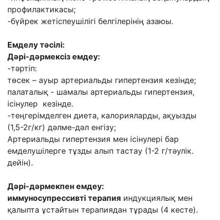
профилактикасы;
-бүйрек жетіспеушілігі белгілерінің азаюы.
Емделу тәсілі:
Дәрі-дәрмексіз емдеу
:
-тәртіп:
төсек – ауыр артериальды гипертензия кезінде;
палаталық - шамалы артериальды гипертензия,
ісінулер кезінде.
-теңгерімделген диета, калорияларды, ақуызды
(1,5-2г/кг) дәлме-дәл енгізу;
Артериальды гипертензия мен ісінулері бар
емделушілерге тұзды алып тастау (1-2 г/тәулік.
дейін).
Дәрі-дәрмекпен емдеу:
и
ммуносупрессивті терапия
индукциялық мен
қалыпта ұстайтын терапиядан тұрады (4 кесте).