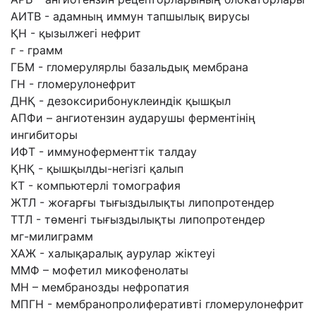
АИТВ - адамның иммун тапшылық вирусы
ҚН - қызылжегі нефрит
г - грамм
ГБМ - гломерулярлы базальдық мембрана
ГН - гломерулонефрит
ДНҚ - дезоксирибонуклеиндік қышқыл
АПФи – ангиотензин аударушы ферментінің
ингибиторы
ИФТ - иммуноферменттік талдау
ҚНҚ - қышқылды-негізгі қалып
КТ - компьютерлі томография
ЖТЛ - жоғарғы тығыздылықты липопротендер
ТТЛ - төменгі тығыздылықты липопротендер
мг-милиграмм
ХАЖ - халықаралық аурулар жіктеуі
ММФ – мофетил микофенолаты
МН – мембранозды нефропатия
МПГН - мембранопролиферативті гломерулонефрит