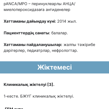
pANCA/MPO – перинуклеарлы АНЦА/
миелопероксидазаға антиденелер
Хаттаманы дайындау күні:
2014 жыл.
Пациенттердің санаты
: балалар.
Хаттаманы пайдаланушылар:
жалпы тәжірибе
дәрігерлер, педиатрлар, нефрологтар.
Жіктемесі
Клиникалық жіктелуі [3].
1-кесте. БЖҮГ клиникалық жіктелуі.