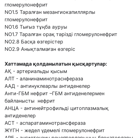
гломерулонефрит
NO1.5 Таралған мезангиокапиллярлы
гломерулонефрит
NO1.6 Тығыз тұңба ауруы
NO1.7 Таралған орақ тәрізді гломерулонефрит
NO2.8 Басқа өзгерістер
NO2.9 Анықталмаған өзгеріс
Хаттамада қолданылатын қысқартулар:
АҚ - артериальды қысым
АЛТ - аланинаминотраснфераза
ААД - антинуклеарлы антиденелер
Анти-ГБМ нефрит –ГБМ антиденелермен
байланысты нефрит
АНЦА - антинейтрофильді цитоплазмалық
антиденелер
АСТ - аспаратаминотрансфераза
ЖҮГН - жедел үдемелі гломерулонефрит
АРБ - ангиотензин рецепторларының блокаторлары