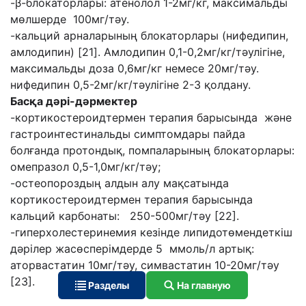
-β-блокаторлары: атенолол 1-2мг/кг, максимальды
мөлшерде 100мг/тәу.
-кальций арналарының блокаторлары (нифедипин,
амлодипин) [21]. Амлодипин 0,1-0,2мг/кг/тәулігіне,
максимальды доза 0,6мг/кг немесе 20мг/тәу.
нифедипин 0,5-2мг/кг/тәулігіне 2-3 қолдану.
Басқа дәрі-дәрмектер
-кортикостероидтермен терапия барысында және
гастроинтестинальды симптомдары пайда
болғанда протондық, помпаларының блокаторлары:
омепразол 0,5-1,0мг/кг/тәу;
-остеопороздың алдын алу мақсатында
кортикостероидтермен терапия барысында
кальций карбонаты: 250-500мг/тәу [22].
-гиперхолестеринемия кезінде липидотөмендеткіш
дәрілер жасөсперімдерде 5 ммоль/л артық:
аторвастатин 10мг/тәу, симвастатин 10-20мг/тәу
[23].
Разделы
На главную