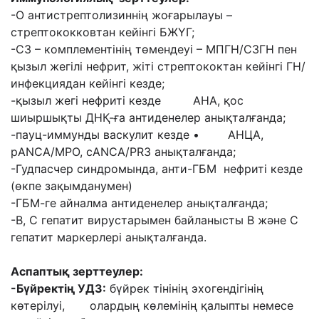
-О антистрептолизиннің жоғарылауы –
стрептококковтан кейінгі БЖҮГ;
-С3 – комплементінің төмендеуі – МПГН/С3ГН пен
қызыл жегілі нефрит, жіті стрептококтан кейінгі ГН/
инфекциядан кейінгі кезде;
-қызыл жегі нефриті кезде АНА, қос
шиыршықты ДНҚ-ға антиденелер анықталғанда;
-пауц-иммунды васкулит кезде • АНЦА,
рANCA/MPO, сANCA/PR3 анықталғанда;
-Гудпасчер синдромында, анти-ГБМ нефриті кезде
(өкпе зақымданумен)
-ГБМ-ге айналма антиденелер анықталғанда;
-В, С гепатит вирустарымен байланысты В және С
гепатит маркерлері анықталғанда.
Аспаптық зерттеулер:
-Бүйректің УДЗ:
бүйрек тінінің эхогендігінің
көтерілуі, олардың көлемінің қалыпты немесе