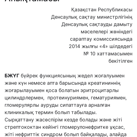
Қазақстан Республикасы
Денсаулық сақтау министрлігінің
Денсаулық сақтауды дамыту
мәселелері жөніндегі
сараптау комиссиясында
2014 жылғы «4» шілдедегі
№ 10 хаттамасымен
бекітілген
БЖҮГ
бүйрек функциясының жедел жоғалуымен
және күн немесе апта барысында креатининнің
жоғарылауымен қоса болатын эритроцитарлы
цилиндрлермен, протеинуриямен, гематуриямен,
гломерулярлы ауруды сипаттауға арналған
клиникалық термин болып табылады.
Сырқаттану жасөспірім кезде болады және жіті
стрептококтан кейінгі гломерулонефритке ұқсас,
жіті нефриттік синдром болып байқалады, алайда