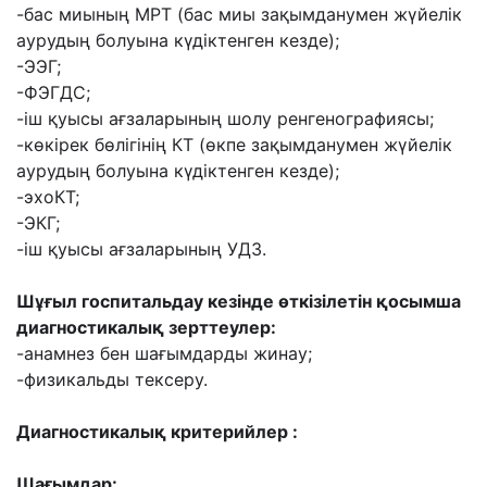
-бас миының МРТ (бас миы зақымданумен жүйелік
аурудың болуына күдіктенген кезде);
-ЭЭГ;
-ФЭГДС;
-іш қуысы ағзаларының шолу ренгенографиясы;
-көкірек бөлігінің КТ (өкпе зақымданумен жүйелік
аурудың болуына күдіктенген кезде);
-эхоКТ;
-ЭКГ;
-іш қуысы ағзаларының УДЗ.
Шұғыл госпитальдау кезінде өткізілетін қосымша
диагностикалық зерттеулер:
-анамнез бен шағымдарды жинау;
-физикальды тексеру.
Диагностикалық критерийлер
:
Шағымдар: