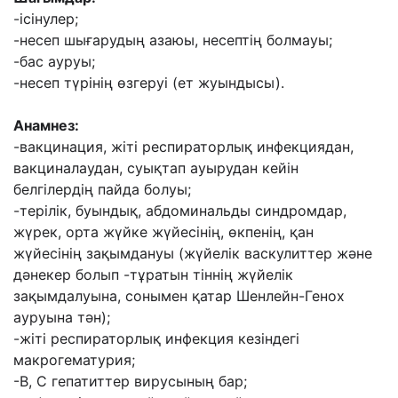
-ісінулер;
-несеп шығарудың азаюы, несептің болмауы;
-бас ауруы;
-несеп түрінің өзгеруі (ет жуындысы).
Анамнез:
-вакцинация, жіті респираторлық инфекциядан,
вакциналаудан, суықтап ауырудан кейін
белгілердің пайда болуы;
-терілік, буындық, абдоминальды синдромдар,
жүрек, орта жүйке жүйесінің, өкпенің, қан
жүйесінің зақымдануы (жүйелік васкулиттер және
дәнекер болып -тұратын тіннің жүйелік
зақымдалуына, сонымен қатар Шенлейн-Генох
ауруына тән);
-жіті респираторлық инфекция кезіндегі
макрогематурия;
-В, С гепатиттер вирусының бар;