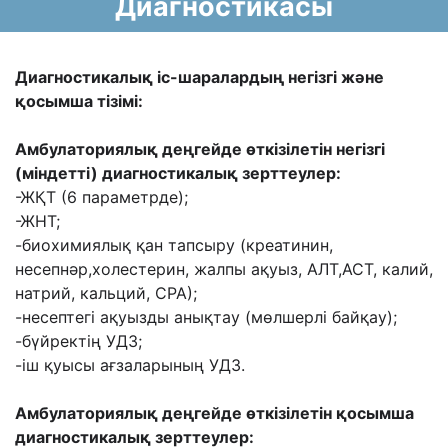
Диагностикасы
Диагностикалық іс-шаралардың негізгі және
қосымша тізімі:
Амбулаториялық деңгейде өткізілетін негізгі
(міндетті) диагностикалық зерттеулер:
-ЖҚТ (6 параметрде);
-ЖНТ;
-биохимиялық қан тапсыру (креатинин,
несепнәр,холестерин, жалпы ақуыз, АЛТ,АСТ, калий,
натрий, кальций, СРА);
-несептегі ақуызды анықтау (мөлшерлі байқау);
-бүйректің УДЗ;
-іш қуысы ағзаларының УДЗ.
Амбулаториялық деңгейде өткізілетін қосымша
диагностикалық зерттеулер: