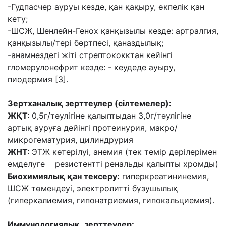
-Гудпасчер ауруы кезде, қан қақыру, өкпелік қан
кету;
-ШСЖ, Шенлейн-Генох қанқызылы кезде: артралгия,
қанқызылы/тері бөртпесі, қаназдылық;
-анамнездегі жіті стрептококктан кейінгі
гломерулонефрит кезде: - кеудеде ауыру,
пиодермия [3].
Зертханалық зерттеулер (сілтемелер):
ЖҚТ:
0,5г/тәулігіне қалыптыдан 3,0г/тәулігіне
артық ауруға дейінгі протеинурия, макро/
микрогематурия, цилиндрурия
ЖНТ:
ЭТЖ көтерілуі, анемия (тек темір дәрілерімен
емделуге резистентті ренальды қалыпты хромды)
Биохимиялық қан тексеру
:
гиперкреатининемия,
ШСЖ төмендеуі, электролитті бұзушылық
(гиперкалиемия, гипонатриемия, гипокальциемия).
Иммунологиялық зерттеулер: