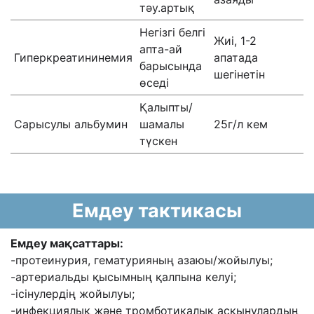
тәу.артық
Негізгі белгі
Жиі, 1-2
апта-ай
Гиперкреатининемия
апатада
барысында
шегінетін
өседі
Қалыпты/
Сарысулы альбумин
шамалы
25г/л кем
түскен
Емдеу тактикасы
Емдеу мақсаттары:
-протеинурия, гематурияның азаюы/жойылуы;
-артериальды қысымның қалпына келуі;
-ісінулердің жойылуы;
-инфекциялық және тромботикалық асқынулардың