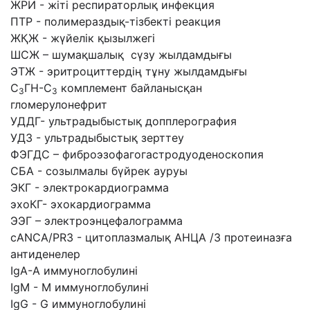
ЖРИ - жіті респираторлық инфекция
ПТР - полимераздық-тізбекті реакция
ЖҚЖ - жүйелік қызылжегі
ШСЖ – шумақшалық сүзу жылдамдығы
ЭТЖ - эритроциттердің тұну жылдамдығы
С
ГН-С
комплемент байланысқан
3
3
гломерулонефрит
УДДГ- ультрадыбыстық допплерография
УДЗ - ультрадыбыстық зерттеу
ФЭГДС – фиброэзофагогастродуоденоскопия
СБА - созылмалы бүйрек ауруы
ЭКГ - электрокардиограмма
эхоКГ- эхокардиограмма
ЭЭГ – электроэнцефалограмма
cANCA/PR3 - цитоплазмалық АНЦА /3 протеиназға
антиденелер
IgA-A иммуноглобулині
IgМ - М иммуноглобулині
IgG - G иммуноглобулині