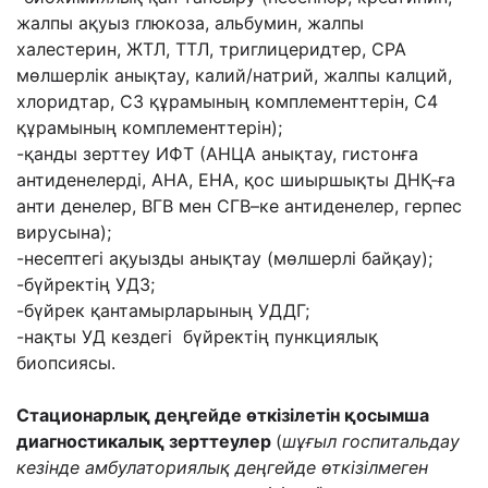
жалпы ақуыз глюкоза, альбумин, жалпы
халестерин, ЖТЛ, ТТЛ, триглицеридтер, СРА
мөлшерлік анықтау, калий/натрий, жалпы калций,
хлоридтар, С3 құрамының комплементтерін, С4
құрамының комплементтерін);
-қанды зерттеу ИФТ (АНЦА анықтау, гистонға
антиденелерді, АНА, ЕНА, қос шиыршықты ДНҚ-ға
анти денелер, ВГВ мен СГВ–ке антиденелер, герпес
вирусына);
-несептегі ақуызды анықтау (мөлшерлі байқау);
-бүйректің УДЗ;
-бүйрек қантамырларының УДДГ;
-нақты УД кездегі бүйректің пункциялық
биопсиясы.
Стационарлық деңгейде өткізілетін қосымша
диагностикалық зерттеулер
(
шұғыл госпитальдау
кезінде амбулаториялық деңгейде өткізілмеген