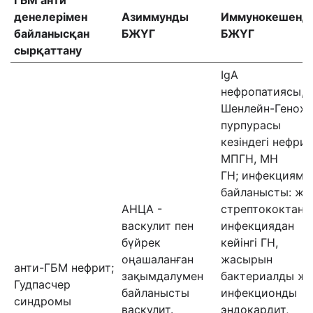
ГБМ анти
денелерімен
Азиммунды
Иммунокешенді
байланысқан
БЖҮГ
БЖҮГ
сырқаттану
IgA
нефропатиясы,
Шенлейн-Генох
пурпурасы
кезіндегі нефрит
МПГН, МН
ГН; инфекцияме
байланысты: жіт
АНЦА -
стрептококтан/
васкулит пен
инфекциядан
бүйрек
кейінгі ГН,
оңашаланған
жасырын
анти-ГБМ нефрит;
зақымдалумен
бактериалды жә
Гудпасчер
байланысты
инфекционды
синдромы
васкулит.
эндокардит,