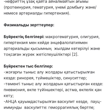
-нефриттің ұзақ қайта айналмайтын ағымы
(протеинурия, гематурия, үнемі домбығу және/
немесе артериалды гипертензия).
Физикальды зерттеулер:
Бүйректің белгілері:
макрогематурия, олигурия,
гипертензия мен кейде энцефалопатиямен
артериальды қысымның жылдам көтерілуі және
тоқсаған жүрек жетіспеушіліктері [2].
Бүйректен тыс белгілер:
-жоғарғы тыныс алу жолдары қатыстырылған
кезде: ринорея, түймешіктер, синуситтер;
-төменгі тыныс алу жолдарын қатыстырған кезде:
пневмония, өкпе түйіншектері, астма, өкпелік қан
кету;
-АНЦА қауымдастырылған васкулит кезде, пауц-
иммунды васкулитте: геморрагиялық бөртпе;