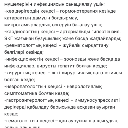
мүшелерінің инфекциясын санациялау үшін;
-көз дәрігердің кеңесі – гормонотерапия кезінде
катарактың дамуын болдырмау,
микротамырлардың өзгеруін бағалау үшін;
-кардиологтың кеңесі – артериальды гипертензия,
ЭКГ жағынан бұзушылық және басқа жағдайларды;
-ревматологтың кеңесі – жүйелік сырқаттану
белгілері кезінде;
-инфекционистің кеңесі – зоонозды және басқа да
инфекциялар, вирусты гепатит болған кезде;
-хирургтың кеңесі – жіті хирургиялық патологиясы
болған кезде;
-невропатологтың кеңесі - неврологиялық
симптоматика болған кезде;
-гастроэнтерологтың кеңесі – иммуносупрессивті
дәрілерді қабылдау барысында асқазан ауырған
кезде;
-гематологтың кеңесі – қан ауруына шалдығудың
алдын алу үшін;