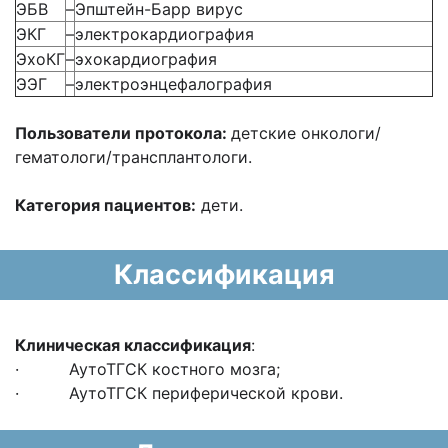
ЭБВ
–
Эпштейн-Барр вирус
ЭКГ
–
электрокардиография
ЭхоКГ
–
эхокардиография
ЭЭГ
–
электроэнцефалография
Пользователи протокола:
детские онкологи/
гематологи/трансплантологи.
Категория пациентов:
дети.
Классификация
Клиническая классификация
:
· АутоТГСК костного мозга;
· АутоТГСК периферической крови.