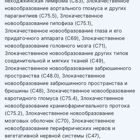
неходжкинская лимфома (C83), Злокачественное
новообразование аортального гломуса и других
параганглиев (C75.5), Злокачественное
новообразование гипофиза (C75.1),
Злокачественное новообразование глаза и его
придаточного аппарата (C69), Злокачественное
новообразование головного мозга (C71),
Злокачественное новообразование других типов
соединительной и мягких тканей (C49),
Злокачественное новообразование забрюшинного
пространства (C48.0), Злокачественное
новообразование забрюшинного пространства и
брюшины (C48), Злокачественное новообразование
каротидного гломуса (C75.4), Злокачественное
новообразование краниофарингеального протока
(C75.2), Злокачественное новообразование
мозговых оболочек (C70), Злокачественное
новообразование периферических нервов и
вегетативной нервной системы (C47),