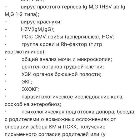
- вирус простого герпеса Ig M,G (HSV ab Ig
M,G 1-2 типа);
- вирус краснухи;
- HZV(IgM,IgG);
· PCR: CMV, грибы (аспергиллез), HCV;
· группа крови и Rh-фактор (титр
изоглютининов);
· общий анализ мочи и микроскопия;
· рентген органов грудной клетки;
· УЗИ органов брюшной полости;
· ЭКГ;
· ЭХОКГ;
· паразитологическое исследование кала,
соскоб на энтеробиоз;
· психологическая подготовка донора, беседа
с родителями о возможных осложнениях от
операции забора КМ и ПСКК, получение
письменного согласия родителей или (у