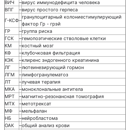
ВИЧ
–
вирус иммунодефицита человека
ВПГ
–
вирус простого герпеса
гранулоцитарный колониестимулирующий
Г-КСФ
–
фактор Гр - грэй
ГР
–
группа риска
ГСК
–
гемопоэтические стволовые клетки
КМ
–
костный мозг
КФ
–
клубочковая фильтрация
КЭК
–
клиренс эндогенного креатинина
ЛГ
–
лютеинезирующий гормон
ЛГМ
–
лимфогранулематоз
ЛТ
–
лучевая терапия
МКА
–
моноклональные антитела
МРТ
–
магнитно-резонансная томография
МТХ
–
метотрексат
МФ
–
мельфалан
НБ
–
нейробластома
ОАК
–
общий анализ крови