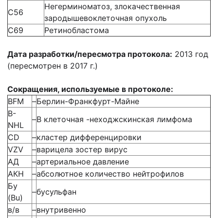
Негерминоматоз, злокачественная
С56
зародышевоклеточная опухоль
C69
Ретинобластома
Дата разработки/пересмотра протокола:
2013 год
(пересмотрен в 2017 г.)
Сокращения, используемые в протоколе:
BFM
–
Берлин-Франкфурт-Майне
B-
–
В клеточная -неходжскинская лимфома
NHL
CD
–
кластер дифференцировки
VZV
–
варицела зостер вирус
АД
–
артериальное давление
АКН
–
абсолютное количество нейтрофилов
Бу
–
бусульфан
(Bu)
в/в
–
внутривенно