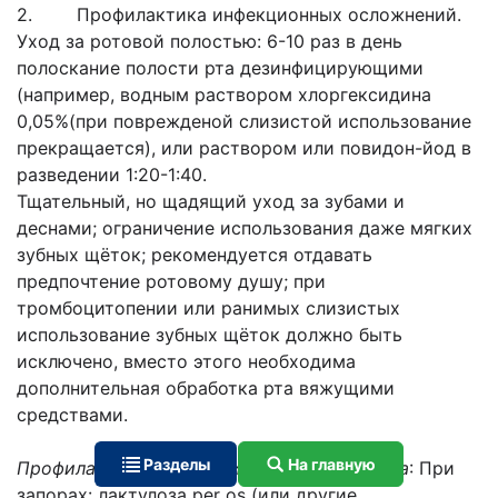
2. Профилактика инфекционных осложнений.
Уход за ротовой полостью: 6-10 раз в день
полоскание полости рта дезинфицирующими
(например, водным раствором хлоргексидина
0,05%(при поврежденой слизистой использование
прекращается), или раствором или повидон-йод в
разведении 1:20-1:40.
Тщательный, но щадящий уход за зубами и
деснами; ограничение использования даже мягких
зубных щёток; рекомендуется отдавать
предпочтение ротовому душу; при
тромбоцитопении или ранимых слизистых
использование зубных щёток должно быть
исключено, вместо этого необходима
дополнительная обработка рта вяжущими
средствами.
Разделы
На главную
Профилактика запоров и пареза кишечника
: При
запорах: лактулоза per os (или другие