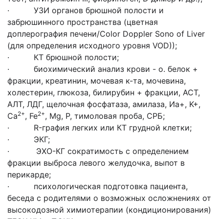
· УЗИ органов брюшной полости и
забрюшинного пространства (цветная
доплерография печени/Color Doppler Sono of Liver
(для определения исходного уровня VOD));
· КТ брюшной полости;
· биохимический анализ крови - о. белок +
фракции, креатинин, мочевая к-та, мочевина,
холестерин, глюкоза, билирубин + фракции, АСТ,
АЛТ, ЛДГ, щелочная фосфатаза, амилаза, Иа+, K+,
2+
2+
Ca
, Fe
, Mg, P, тимоловая проба, СРБ;
· R-графия легких или КТ грудной клетки;
· ЭКГ;
· ЭХО-КГ сократимость с определением
фракции выброса левого желудочка, выпот в
перикарде;
· психологическая подготовка пациента,
беседа с родителями о возможных осложнениях от
высокодозной химиотерапии (кондиционирования)