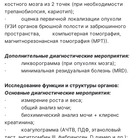
костного мозга из 2 точек (при необходимости
трепанобиопсия, кариотип);
· оценка первичной локализации опухоли
(УЗИ органов брюшной полости и забрюшинного
пространства, компьютерная томография,
магнитнорезонансная томография (МРТ)).
Дополнительные диагностические мероприятия:
· ликворограмма (при опухолях мозга);
· минимальная резидуальная болезнь (MRD).
Исследование функции и структуры органов
:
Основные диагностические мероприятия:
· измерение роста и веса;
· общий анализ мочи;
· биохимический анализ мочи + клиренс
креатинина;
· коагулограмма (АЧТВ, ПДФ, этаноловый
тест, антитромбин III, фибриноген, D димер и др.);