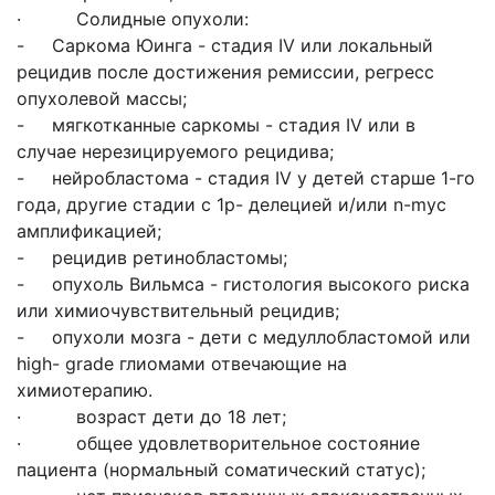
· Солидные опухоли:
- Саркома Юинга - стадия IV или локальный
рецидив после достижения ремиссии, регресс
опухолевой массы;
- мягкотканные саркомы - стадия IV или в
случае нерезицируемого рецидива;
- нейробластома - стадия IV у детей старше 1-го
года, другие стадии с 1p- делецией и/или n-myc
амплификацией;
- рецидив ретинобластомы;
- опухоль Вильмса - гистология высокого риска
или химиочувствительный рецидив;
- опухоли мозга - дети с медуллобластомой или
high- grade глиомами отвечающие на
химиотерапию.
· возраст дети до 18 лет;
· общее удовлетворительное состояние
пациента (нормальный соматический статус);