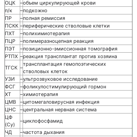
ОЦК
–
объем циркулирующей крови
п/к
–
подкожно
ПР
–
полная ремиссия
ПСКК
–
периферические стволовые клетки
ПХТ
–
полихимиотерапия
ПЦР
–
полимеразноцепная реакция
ПЭТ
–
позиционно-эмиссионная томография
РТПХ
–
реакция трансплантат против хозяина
трансплантация гемопоэтических
ТГСК
–
стволовых клеток
УЗИ
–
ультрозвуковое исследование
ФСГ
–
фоликулостимулирующий гормон
ХТ
–
химиотерапия
ЦМВ
–
цитомегаловирусная инфекция
ЦНС
–
центральная нервная система
ЦФ
–
циклофосфамид
(Cy)
ЧД
–
частота дыхания