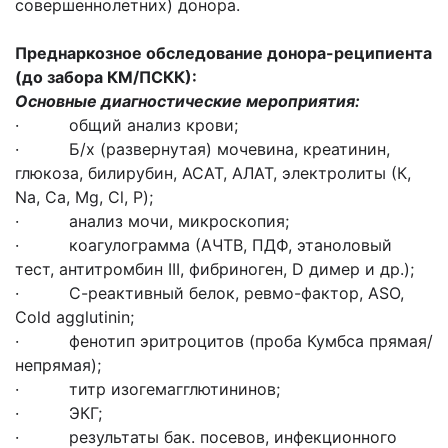
совершеннолетних) донора.
Преднаркозное обследование донора-реципиента
(до забора КМ/ПСКК):
Основные диагностические мероприятия:
· общий анализ крови;
· Б/х (развернутая) мочевина, креатинин,
глюкоза, билирубин, АСАТ, АЛАТ, электролиты (К,
Na, Ca, Mg, Cl, P);
· анализ мочи, микроскопия;
· коагулограмма (АЧТВ, ПДФ, этаноловый
тест, антитромбин III, фибриноген, D димер и др.);
· С-реактивный белок, ревмо-фактор, ASO,
Cold agglutinin;
· фенотип эритроцитов (проба Кумбса прямая/
непрямая);
· титр изогемагглютининов;
· ЭКГ;
· результаты бак. посевов, инфекционного