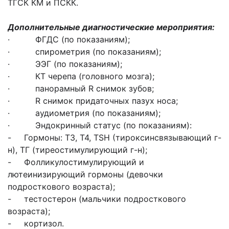
ТГСК КМ и ПСКК.
Дополнительные диагностические мероприятия:
· ФГДС (по показаниям);
· спирометрия (по показаниям);
· ЭЭГ (по показаниям);
· КТ черепа (головного мозга);
· панорамный R снимок зубов;
· R снимок придаточных пазух носа;
· аудиометрия (по показаниям);
· Эндокринный статус (по показаниям):
- Гормоны: Т3, Т4, TSH (тироксинсвязывающий г-
н), ТГ (тиреостимулирующий г-н);
- Фолликулостимулирующий и
лютеинизирующий гормоны (девочки
подросткового возраста);
- тестостерон (мальчики подросткового
возраста);
- кортизол.