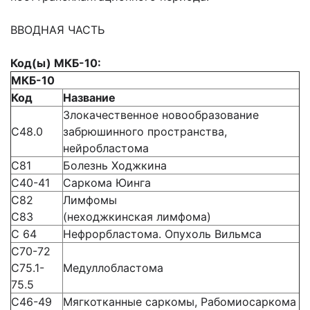
ВВОДНАЯ ЧАСТЬ
Код(ы) МКБ-10:
МКБ-10
Код
Название
Злокачественное новообразование
С48.0
забрюшинного пространства,
нейробластома
С81
Болезнь Ходжкина
C40-41
Саркома Юинга
С82
Лимфомы
С83
(неходжкинская лимфома)
С 64
Нефрорбластома. Опухоль Вильмса
С70-72
С75.1-
Медуллобластома
75.5
C46-49
Мягкотканные саркомы, Рабомиосаркома