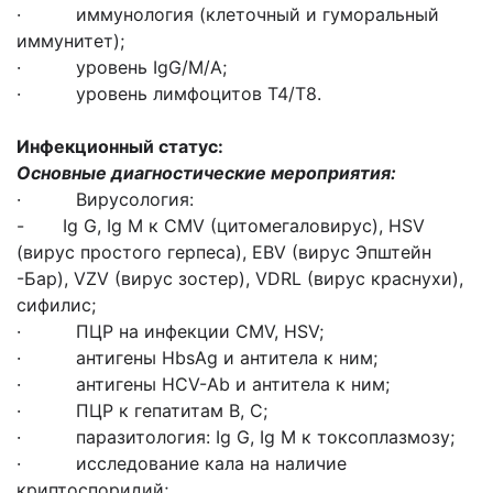
· иммунология (клеточный и гуморальный
иммунитет);
· уровень IgG/M/A;
· уровень лимфоцитов T4/T8.
Инфекционный статус
:
Основные диагностические мероприятия:
· Вирусология:
- Ig G, Ig M к СMV (цитомегаловирус), HSV
(вирус простого герпеса), EBV (вирус Эпштейн
-Бар), VZV (вирус зостер), VDRL (вирус краснухи),
сифилис;
· ПЦР на инфекции СMV, HSV;
· антигены HbsAg и антитела к ним;
· антигены HCV-Ab и антитела к ним;
· ПЦР к гепатитам В, С;
· паразитология: Ig G, Ig M к токсоплазмозу;
· исследование кала на наличие
криптоспоридий;