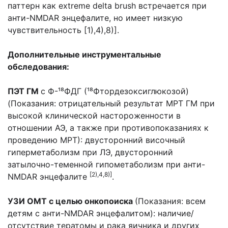
паттерн как extreme delta brush встречается при
анти-NMDAR энцефалите, но имеет низкую
чувствительность [1),4),8)].
Дополнительные инструментальные
обследования:
ПЭТ ГМ
с Ф-¹⁸ФДГ (¹⁸Фтордезоксиглюкозой)
(Показания: отрицательный результат МРТ ГМ при
высокой клинической настороженности в
отношении АЭ, а также при противопоказаниях к
проведению МРТ): двусторонний височный
гиперметаболизм при ЛЭ, двусторонний
затылочно-теменной гипометаболизм при анти-
[2),4,8)]
NMDAR энцефалите
.
УЗИ ОМТ с целью онкопоиска
(Показания: всем
детям с анти-NMDAR энцефалитом): наличие/
отсутствие тератомы и рака яичника и других