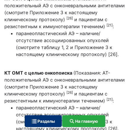
положительный АЭ с онконевральными антителами
(смотрите Приложение 3 к настоящему
[26]
клиническому протоколу)
и пациентам с
[21]
резистентным к иммунотерапии течением)
:
паранеопластический АЭ – наличие/
отсутствие ассоциированных опухолей
(смотрите таблицу 1, 2 и Приложение 3 к
настоящему клиническому протоколу) [26].
КТ ОМТ с целью онкопоиска
(Показания: АТ-
положительный АЭ с онконевральными антителами
(смотрите Приложение 3 к настоящему
[26]
клиническому протоколу)
и пациентам с
[21]
резистентным к иммунотерапии течением)
:
паранеопластический АЭ – наличие/
отсутствие ассоциированных опухолей
(смотрите таблицу 1, 2 и Приложение 3 к
Разделы
На главную
настоящему клиническому протоколу) [26].