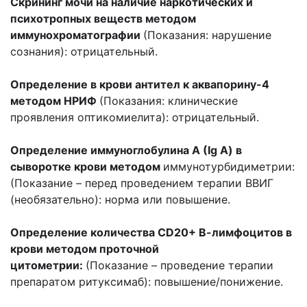
Скрининг мочи на наличие наркотических и
психотропных веществ методом
иммунохроматографии
(Показания: нарушение
сознания): отрицательный.
Определение в крови антител к аквапорину-4
методом НРИФ
(Показания: клинические
проявления оптикомиелита): отрицательный.
Определение иммуноглобулина А (Ig A) в
сыворотке крови методом
иммунотурбидиметрии:
(Показание – перед проведением терапии ВВИГ
(необязательно): норма или повышение.
Определение количества CD20+ В-лимфоцитов в
крови методом проточной
цитометрии:
(Показание – проведение терапии
препаратом ритуксимаб): повышение/понижение.