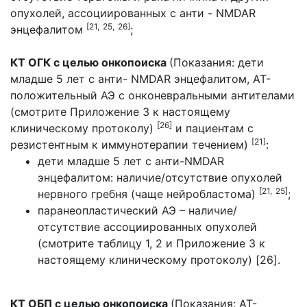
опухолей, ассоциированных с анти - NMDAR
[21,
25,
26]
энцефалитом
;
КТ ОГК с целью онкопоиска
(Показания: дети
младше 5 лет с анти- NMDAR энцефалитом, АТ-
положительный АЭ с онконевральными антителами
(смотрите Приложение 3 к настоящему
[26]
клиническому протоколу)
и пациентам с
[21]
резистентным к иммунотерапии течением)
:
дети младше 5 лет с анти-NMDAR
энцефалитом: наличие/отсутствие опухолей
[21,
25]
нервного гребня (чаще нейробластома)
;
паранеопластический АЭ – наличие/
отсутствие ассоциированных опухолей
(смотрите таблицу 1, 2 и Приложение 3 к
настоящему клиническому протоколу) [26].
КТ ОБП с целью онкопоиска
(Показания: АТ-