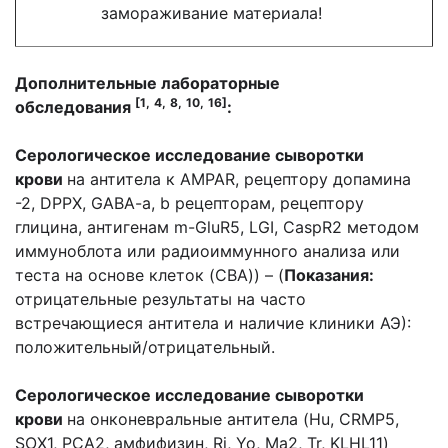
замораживание материала!
Дополнительные лабораторные
[1,
4,
8,
10,
16]
обследования
:
Серологическое исследование сыворотки
крови
на антитела к AMPAR, рецептору допамина
-2, DPPX, GABA-a, b рецепторам, рецептору
глицина, антигенам m-GluR5, LGI, CaspR2 методом
иммуноблота или радиоиммунного анализа или
теста на основе клеток (CBA)) – (
Показания:
отрицательные результаты на часто
встречающиеся антитела и наличие клиники АЭ):
положительный/отрицательный.
Серологическое исследование сыворотки
крови
на онконевральные антитела (Hu, CRMP5,
SOX1, PCA2, амфифизин, Ri, Yo, Ma2, Tr, KLHL11)