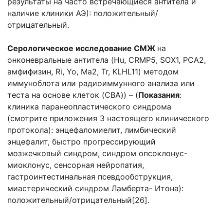
результаты на часто встречающиеся антитела и
наличие клиники АЭ): положительный/
отрицательный.
Серологическое исследование СМЖ
на
онконевральные антитела (Hu, CRMP5, SOX1, PCA2,
амфифизин, Ri, Yo, Ma2, Tr, KLHL11) методом
иммуноблота или радиоиммунного анализа или
теста на основе клеток (CBA)) – (
Показания
:
клиника паранеопластического синдрома
(смотрите приложения 3 настоящего клинического
протокола): энцефаломиелит, лимбический
энцефалит, быстро прогрессирующий
мозжечковый синдром, синдром опсоклонус-
миоклонус, сенсорная нейропатия,
гастроинтестинальная псевдообструкция,
миастерический синдром Ламберта- Итона):
положительный/отрицательный[26].