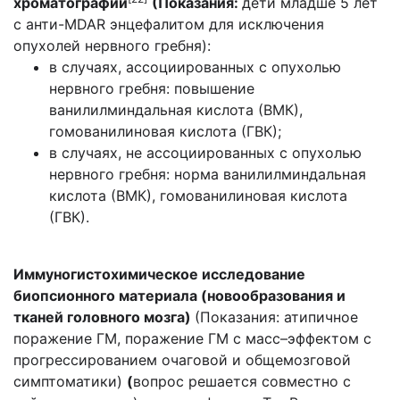
хроматографии
(Показания:
дети младше 5 лет
с анти-MDAR энцефалитом для исключения
опухолей нервного гребня):
в случаях, ассоциированных с опухолью
нервного гребня: повышение
ванилилминдальная кислота (ВМК),
гомованилиновая кислота (ГВК);
в случаях, не ассоциированных с опухолью
нервного гребня: норма ванилилминдальная
кислота (ВМК), гомованилиновая кислота
(ГВК).
Иммуногистохимическое исследование
биопсионного материала (новообразования и
тканей головного мозга)
(Показания: атипичное
поражение ГМ, поражение ГМ с масс–эффектом с
прогрессированием очаговой и общемозговой
симптоматики)
(
вопрос решается совместно с