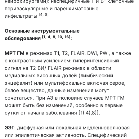
нейрохирургами): неспецифичные Т и В- клеточные
периваскулярные и паренхиматозные
[4,
8].
инфильтраты
Основные инструментальные
[1,
4,
8,
10,
16]
обследования
:
МРТ ГМ
в режимах Т1, Т2, FLAIR, DWI, PWI, а также
с контрастным усилением: гиперинтенсивный
сигнал на Т2 ВИ/ FLAIR режимах в области
медиальных височных долей (лимбический
энцефалит) или мультифокально включая серое,
белое вещество, данные изменения могут
сочетаться. При АЭ в половине случаев МРТ ГМ
может быть без изменений, особенно в первые
сутки от начала заболевания [1),4),8)].
ЭЭГ
: диффузная или локальная медленноволновая
или эпилептическая активность. Специфический