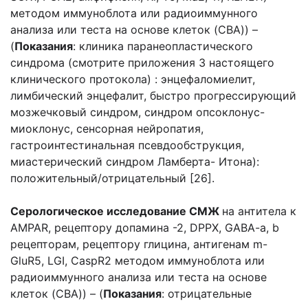
методом иммуноблота или радиоиммунного
анализа или теста на основе клеток (CBA)) –
(
Показания
: клиника паранеопластического
синдрома (смотрите приложения 3 настоящего
клинического протокола) : энцефаломиелит,
лимбический энцефалит, быстро прогрессирующий
мозжечковый синдром, синдром опсоклонус-
миоклонус, сенсорная нейропатия,
гастроинтестинальная псевдообструкция,
миастерический синдром Ламберта- Итона):
положительный/отрицательный [26].
Серологическое исследование СМЖ
на антитела к
AMPAR, рецептору допамина -2, DPPX, GABA-a, b
рецепторам, рецептору глицина, антигенам m-
GluR5, LGI, CaspR2 методом иммуноблота или
радиоиммунного анализа или теста на основе
клеток (CBA)) – (
Показания
: отрицательные