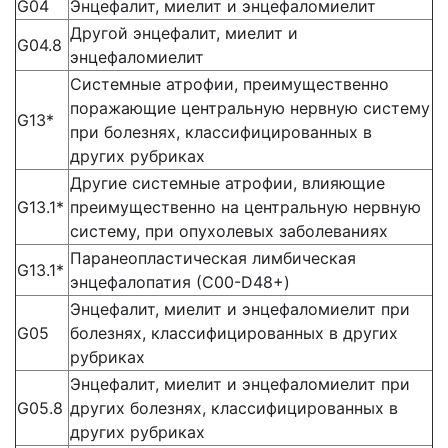
G04
Энцефалит, миелит и энцефаломиелит
Другой энцефалит, миелит и
G04.8
энцефаломиелит
Системные атрофии, преимущественно
поражающие центральную нервную систему
G13*
при болезнях, классифицированных в
других рубриках
Другие системные атрофии, влияющие
G13.1*
преимущественно на центральную нервную
систему, при опухолевых заболеваниях
Паранеопластическая лимбическая
G13.1*
энцефалопатия (С00-D48+)
Энцефалит, миелит и энцефаломиелит при
G05
болезнях, классифицированных в других
рубриках
Энцефалит, миелит и энцефаломиелит при
G05.8
других болезнях, классифицированных в
других рубриках