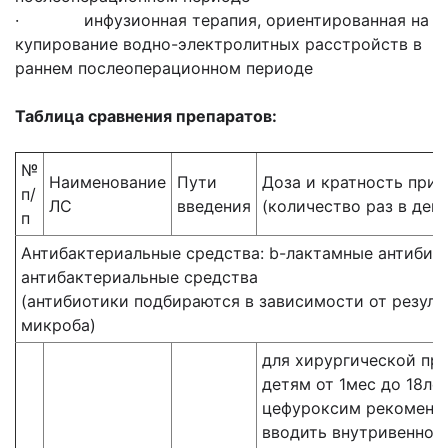
· инфузионная терапия, ориентированная на
купирование водно-электролитных расстройств в
раннем послеоперационном периоде
Таблица сравнения препаратов:
№
Наименование
Пути
Доза и кратность при
п/
ЛС
введения
(количество раз в день
п
Антибактериальные средства: b-лактамные антибио
антибактериальные средства
(антибиотики подбираются в зависимости от резуль
микроба)
для хирургической пр
детям от 1мес до 18ле
цефуроксим рекоменд
вводить внутривенно 