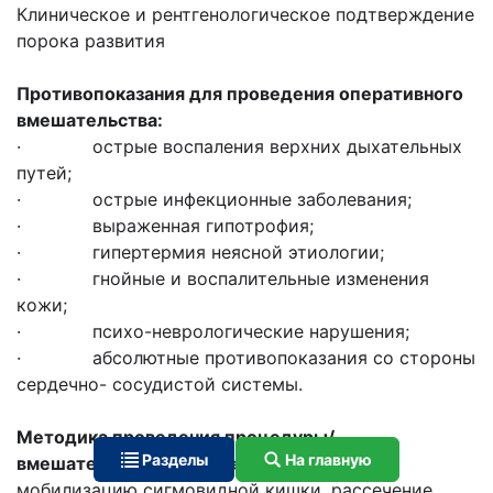
Клиническое и рентгенологическое подтверждение
порока развития
Противопоказания для проведения оперативного
вмешательства:
· острые воспаления верхних дыхательных
путей;
· острые инфекционные заболевания;
· выраженная гипотрофия;
· гипертермия неясной этиологии;
· гнойные и воспалительные изменения
кожи;
· психо-неврологические нарушения;
· абсолютные противопоказания со стороны
сердечно- сосудистой системы.
Методика проведения процедуры/
Разделы
На главную
вмешательства
: Включает лапаротомию,
мобилизацию сигмовидной кишки, рассечение