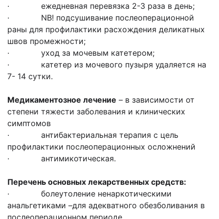
· ежедневная перевязка 2-3 раза в день;
· NB! подсушивание послеоперационной
раны для профилактики расхождения деликатных
швов промежности;
· уход за мочевым катетером;
· катетер из мочевого пузыря удаляется на
7- 14 сутки.
М
едикаментозное лечение
– в зависимости от
степени тяжести заболевания и клинических
симптомов
· антибактериальная терапия с цель
профилактики послеоперационных осложнений
· антимикотическая.
Перечень основных лекарственных средств:
· болеутоление ненаркотическими
анальгетиками –для адекватного обезболивания в
послеоперационном периоде