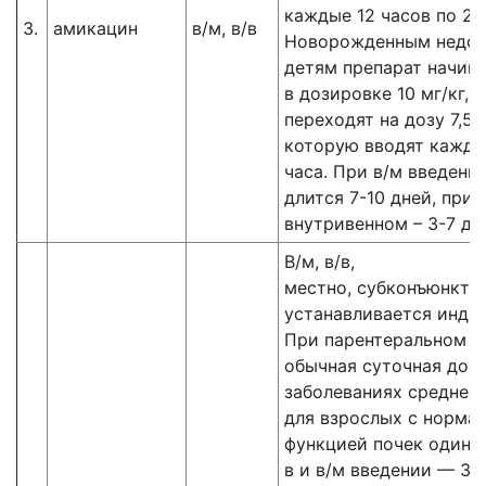
каждые 12 часов по 25
3.
амикацин
в/м, в/в
Новорожденным недо
детям препарат начин
в дозировке 10 мг/кг, 
переходят на дозу 7,5 м
которую вводят кажды
часа. При в/м введени
длится 7-10 дней, при
внутривенном – 3-7 дн
В/м, в/в,
местно, субконъюнкти
устанавливается инди
При парентеральном в
обычная суточная доза
заболеваниях средней
для взрослых с норма
функцией почек одинак
в и в/м введении — 3 м