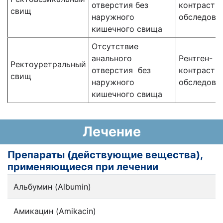
отверстия без
контрастн
свищ
наружного
обследова
кишечного свища
Отсутствие
анального
Рентген-
Ректоуретральный
отверстия без
контрастн
свищ
наружного
обследова
кишечного свища
Лечение
Препараты (действующие вещества),
применяющиеся при лечении
Альбумин (Albumin)
Амикацин (Amikacin)