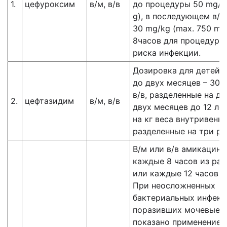
1.
цефуроксим
в/м, в/в
до процедуры 50 mg/kg
g), в последующем в/м
30 mg/kg (max. 750 m
8часов для процедур 
риска инфекции.
Дозировка для детей с
до двух месяцев – 30 м
в/в, разделенные на дв
2.
цефтазидим
в/м, в/в
двух месяцев до 12 лет
на кг веса внутривенно
разделенные на три ра
В/м или в/в амикацин 
каждые 8 часов из рас
или каждые 12 часов по
При неосложненных
бактериальных инфекц
поразивших мочевые п
показано применение 