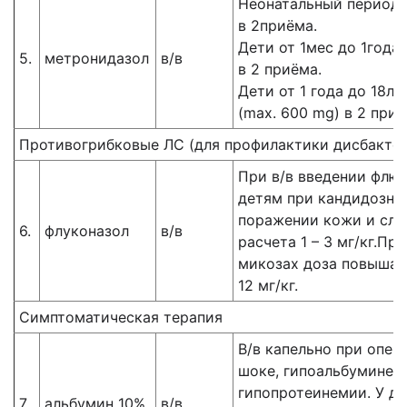
Неонатальный период
в 2приёма.
Дети от 1мес до 1года
5.
метронидазол
в/в
в 2 приёма.
Дети от 1 года до 18ле
(max. 600 mg) в 2 приё
Противогрибковые ЛС (для профилактики дисбакте
При в/в введении флю
детям при кандидозно
поражении кожи и сли
6.
флуконазол
в/в
расчета 1 – 3 мг/кг.Пр
микозах доза повышает
12 мг/кг.
Симптоматическая терапия
В/в капельно при опе
шоке, гипоальбуминем
гипопротеинемии. У д
7.
альбумин 10%.
в/в