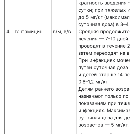
кратность введения — 
сутки; при тяжелых и
до 5 мг/кг (максималь
суточная доза) в 3–4 п
4.
гентамицин
в/м, в/в
Средняя продолжител
лечения — 7–10 дней. 
проводят в течение 2–
затем переходят на в/
При инфекциях мочев
путей суточная доза д
и детей старше 14 лет
0,8–1,2 мг/кг.
Детям раннего возрас
назначают только по 
показаниям при тяжел
инфекциях. Максималь
суточная доза для дет
возрастов — 5 мг/кг.