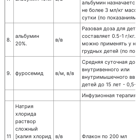
альбумин назначается 
не более 3 мл/кг массы
сутки (по показаниям)
Разовая доза для дете
альбумин
составляет 0.5-1 г/кг.
8.
в/в
20%.
можно применять у н
грудных детей (по пок
Средняя суточная доза
внутривенного или
9.
фуросемид
в/м, в/в
внутримышечного введ
детей до 15 лет - 0,5-1,
Инфузионная терапия
Натрия
хлорида
раствор
сложный
11
[калия хлорид
в/в
Флакон по 200 мл