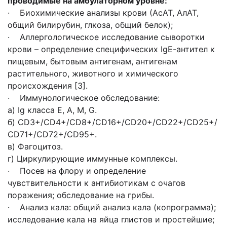
проводимые на амбулаторном уровне:
· Биохимические анализы крови (АсАТ, АлАТ,
общий билирубин, глкоза, общий белок);
· Аллергологическое исследование сыворотки
крови – определение специфических IgЕ-антител к
пищевым, бытовым антигенам, антигенам
растительного, животного и химического
происхождения [3].
· Иммунологическое обследование:
а) Ig класса Е, А, М, G.
б) СD3+/СD4+/СD8+/СD16+/СD20+/СD22+/СD25+/
СD71+/СD72+/СD95+.
в) Фагоцитоз.
г) Циркулирующие иммунные комплексы.
· Посев на флору и определение
чувствительности к антибиотикам с очагов
поражения; обследование на грибы.
· Анализ кала: общий анализ кала (копрограмма);
исследование кала на яйца глистов и простейшие;