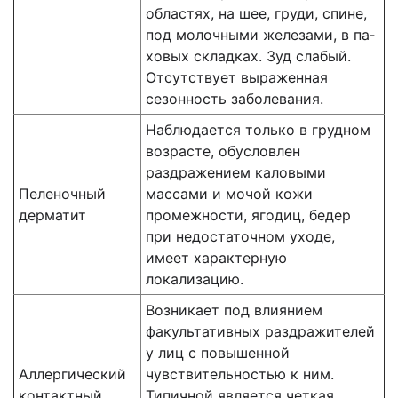
областях, на шее, груди, спине,
под молочными железами, в па­
ховых складках. Зуд слабый.
Отсутствует выраженная
сезонность заболевания.
Наблюдается только в грудном
возрасте, обусловлен
раздражением каловыми
Пеленочный
массами и мочой кожи
дерматит
промежности, ягодиц, бедер
при недостаточном уходе,
имеет характерную
локализацию.
Возникает под влиянием
факультативных раздражителей
у лиц с повышенной
Аллергический
чувствительностью к ним.
контакт­ный
Типичной является четкая