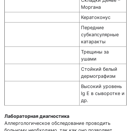
Складки Денье –
Моргана
Кератоконус
Передние
субкапсулярные
катаракты
Трещины за
ушами
Стойкий белый
дермографизм
Высокий уровень
Ig E в сыворотке и
др.
Лабораторная диагностика
Аллергологическое обследование проводить
больному необходимо, так как оно позволяет