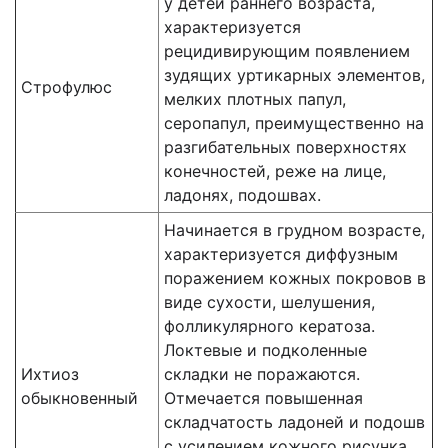
у детей раннего возраста,
характеризуется
рецидивирующим появлением
зудящих уртикарных элементов,
Строфулюс
мелких плотных папул,
серопапул, преимущественно на
разгибательных поверхностях
конечностей, реже на лице,
ладонях, подошвах.
Начинается в грудном возрасте,
характеризуется диффузным
поражением кожных покровов в
виде сухости, шелушения,
фолликулярного кератоза.
Локтевые и подколенные
Ихтиоз
складки не поражаются.
обыкновенный
Отмечается повышен­ная
складчатость ладоней и подошв
с усилением кожного рисунка.