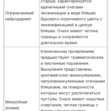
старше, характеризуется
единичными очагами
Ограниченный
лихенизации в виде бляшек
нейро­дермит
буровато-коричневого цвета с
лихенификацией в центре
бляшек. Очаги имеют четкие
границы и сохраняются
длительное время.
Клиническим проявлениям
предшествуют травматические
и пиогенные поражения.
Высыпания представлены
эритематозно-везикулезными,
папуловезикулезными отечными
бляшками, на поверхности
которых могут располагаться
пустулы. Очаги имеют округлые
Микробная
очертания, четкие границы с
экзема
фестончатыми краями