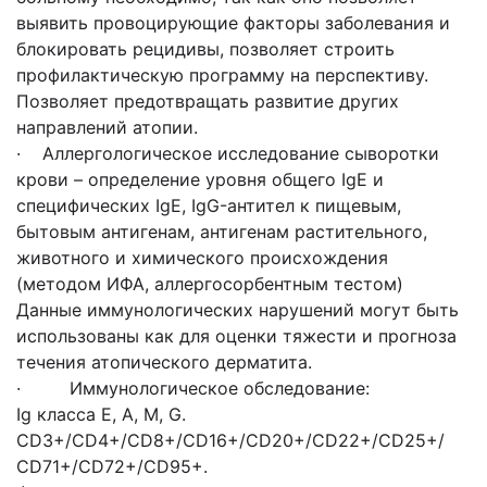
выявить провоцирующие факторы заболевания и
блокировать рецидивы, позволяет строить
профилактическую программу на перспективу.
Позволяет предотвращать развитие других
направлений атопии.
· Аллергологическое исследование сыворотки
крови – определение уровня общего IgЕ и
специфических IgЕ, IgG-антител к пищевым,
бытовым антигенам, антигенам растительного,
животного и химического происхождения
(методом ИФА, аллергосорбентным тестом)
Данные иммунологических нарушений могут быть
использованы как для оценки тяжести и прогноза
течения атопического дерматита.
· Иммунологическое обследование:
Ig класса Е, А, М, G.
СD3+/СD4+/СD8+/СD16+/СD20+/СD22+/СD25+/
СD71+/СD72+/СD95+.