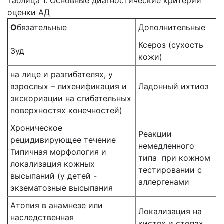
Таблица 1. Основные диагностические критерии
оценки АД
О
бязательные
Дополнительные
Ксероз (сухость
Зуд
кожи)
на лице и разгибателях, у
взрослых – лихенификация и
Ладонный ихтиоз
экскориации на сгибательных
поверхностях конечностей)
Хроническое
Реакции
рецидивирующее течение
немедленного
Типичная морфология и
типа при кожном
локализация кожных
тестировании с
высыпаний (у детей -
аллергенами
экзематозные высыпания
Атопия в анамнезе или
Локализация на
наследственная
кистях и стопах