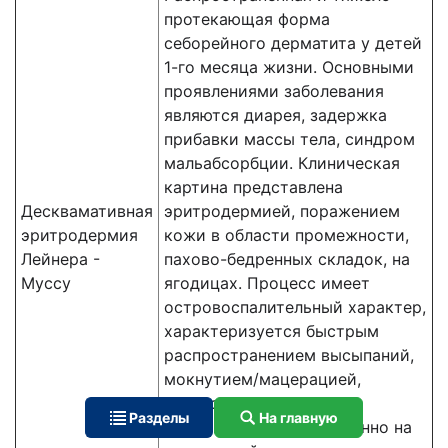
протекающая форма
себорейного дерматита у детей
1-го месяца жизни. Основными
проявлениями заболевания
являются диарея, задержка
прибавки массы тела, синдром
мальабсорбции. Клиническая
картина представлена
Десквамативная
эритродермией, поражением
эритродермия
кожи в области промежности,
Лейнера -
пахово-бедренных складок, на
Муссу
ягодицах. Процесс имеет
островоспалительный характер,
характеризуется быстрым
распространением высыпаний,
мокнутием/мацерацией,
образованием трещин,
Разделы
На главную
массивных корок, особенно на