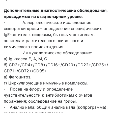
Дополнительные диагностические обследования,
проводимые на стационарном уровне
:
· Аллергологическое исследование
сыворотки крови – определение специфических
IgЕ-антител к пищевым, бытовым антигенам,
антигенам растительного, животного и
химического происхождения.
· Иммунологическое обследование:
а) Ig класса Е, А, М, G.
б) СD3+/СD4+/СD8+/СD16+/СD20+/СD22+/СD25+/
СD71+/СD72+/СD95+
в) Фагоцитоз.
г) Циркулирующие иммунные комплексы.
· Посев на флору и определение
чувствительности к антибиотикам с очагов
поражения; обследование на грибы.
· Анализ кала: общий анализ кала (копрограмма);