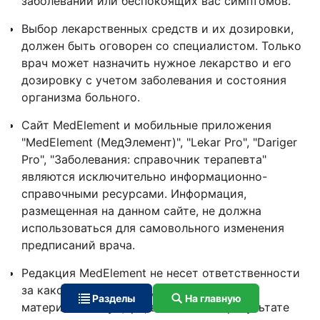
заболеваний или беспокоящих вас симптомов.
Выбор лекарственных средств и их дозировки,
должен быть оговорен со специалистом. Только
врач может назначить нужное лекарство и его
дозировку с учетом заболевания и состояния
организма больного.
Сайт MedElement и мобильные приложения
"MedElement (МедЭлемент)", "Lekar Pro", "Dariger
Pro", "Заболевания: справочник терапевта"
являются исключительно информационно-
справочными ресурсами. Информация,
размещенная на данном сайте, не должна
использоваться для самовольного изменения
предписаний врача.
Редакция MedElement не несет ответственности
за какой-либо ущерб здоровью или
Разделы
На главную
материальный ущерб, возникший в результате