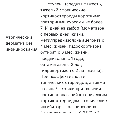
- III ступень (средняя тяжесть,
тяжелый): топические
кортикостероиды короткими
повторными курсами не более
7-14 дней на выбор (мометазон
с первых дней жизни,
Атопический
метилпреднизолона ацепонат с
дерматит без
4 мес. жизни, гидрокортизона
инфицирования
бутират с 6 мес. жизни,
преднизолон с 1 года,
бетаметазон с 2 лет,
гидрокортизон с 2 лет жизни).
При неэффективности
топических стероидов, а также
на лица/шею или при наличии
противопоказаний к топическим
кортикостероидам - топические
ингибиторы кальциневрина
(такролимус, мазь 0,03 % с 2