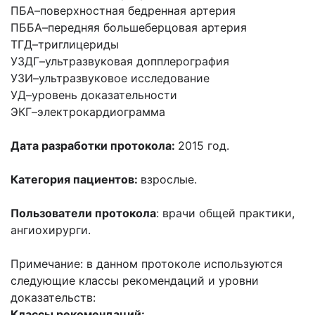
ПБА
–
поверхностная бедренная артерия
ПББА
–
передняя большеберцовая артерия
ТГД
–
триглицериды
УЗДГ
–
ультразвуковая допплерография
УЗИ
–
ультразвуковое исследование
УД
–
уровень доказательности
ЭКГ
–
электрокардиограмма
Дата разработки протокола:
2015 год.
Категория пациентов:
взрослые.
Пользователи протокола
: врачи общей практики,
ангиохирурги.
Примечание: в данном протоколе используются
следующие классы рекомендаций и уровни
доказательств:
Классы рекомендаций: