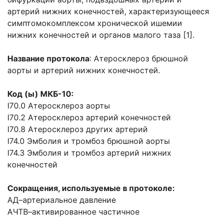
артерий нижних конечностей, характеризующееся
симптомокомплексом хронической ишемии
нижних конечностей и органов малого таза [1].
Название протокола
: Атеросклероз брюшной
аорты и артерий нижних конечностей.
Код (ы) МКБ-10:
I70.0 Атеросклероз аорты
I70.2 Атеросклероз артерий конечностей
I70.8 Атеросклероз других артерий
I74.0 Эмболия и тромбоз брюшной аорты
I74.3 Эмболия и тромбоз артерий нижних
конечностей
Сокращения, используемые в протоколе:
АД
–
артериальное давление
АЧТВ
–
активированное частичное