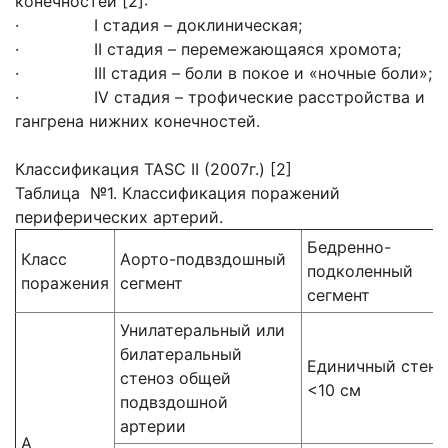
конечностей [2]:
· I стадия – доклиническая;
· II стадия – перемежающаяся хромота;
· III стадия – боли в покое и «ночные боли»;
· IV стадия – трофические расстройства и
гангрена нижних конечностей.
Классификация TASC II (2007г.) [2]
Таблица №1. Классификация поражений
периферических артерий.
Бедренно-
Класс
Аорто-подвздошный
подколенный
поражения
сегмент
сегмент
Унилатеральный или
билатеральный
Единичный стено
стеноз общей
<10 см
подвздошной
артерии
А