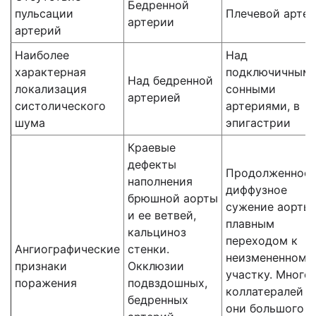
Бедренной
пульсации
Плечевой арте
артерии
артерий
Наиболее
Над
характерная
подключичными
Над бедренной
локализация
сонными
артерией
систолического
артериями, в
шума
эпигастрии
Краевые
дефекты
Продолженное
наполнения
диффузное
брюшной аорты
сужение аорты 
и ее ветвей,
плавным
кальциноз
переходом к
Ангиографические
стенки.
неизмененному
признаки
Окклюзии
участку. Много
поражения
подвздошных,
коллатералей и
бедренных
они большого