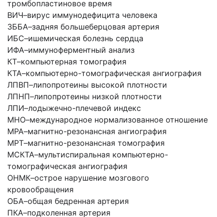
тромбопластиновое время
ВИЧ
–
вирус иммунодефицита человека
ЗББА
–
задняя большеберцовая артерия
ИБС
–
ишемическая болезнь сердца
ИФА
–
иммуноферментный анализ
КТ
–
компьютерная томография
КТА
–
компьютерно-томографическая ангиография
ЛПВП
–
липопротеины высокой плотности
ЛПНП
–
липопротеины низкой плотности
ЛПИ
–
лодыжечно-плечевой индекс
МНО
–
международное нормализованное отношение
МРА
–
магнитно-резонансная ангиография
МРТ
–
магнитно-резонансная томография
МСКТА
–
мультиспиральная компьютерно-
томографическая ангиография
ОНМК
–
острое нарушение мозгового
кровообращения
ОБА
–
общая бедренная артерия
ПКА
–
подколенная артерия