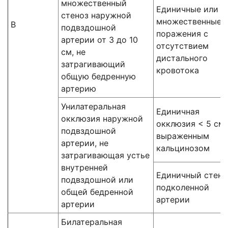
множественный
Единичные или
стеноз наружной
множественные
В
подвздошной
поражения с
артерии от 3 до 10
отсутствием
см, не
дистального
затрагивающий
кровотока
общую бедренную
артерию
Унилатеральная
Единичная
окклюзия наружной
окклюзия < 5 см 
подвздошной
выраженным
артерии, не
кальцинозом
затрагивающая устье
внутренней
Единичный стено
подвздошной или
подколенной
общей бедренной
артерии
артерии
Билатеральная