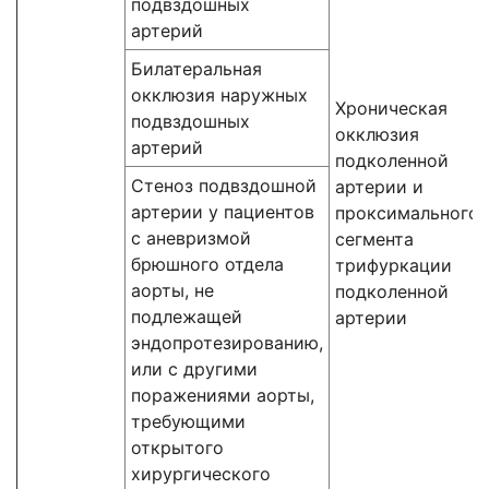
подвздошных
артерий
Билатеральная
окклюзия наружных
Хроническая
подвздошных
окклюзия
артерий
подколенной
Стеноз подвздошной
артерии и
артерии у пациентов
проксимального
с аневризмой
сегмента
брюшного отдела
трифуркации
аорты, не
подколенной
подлежащей
артерии
эндопротезированию,
или с другими
поражениями аорты,
требующими
открытого
хирургического