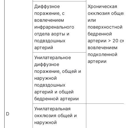
Диффузное
Хроническая
поражение, с
окклюзия общей
вовлечением
или
инфраренального
поверхностной
отдела аорты и
бедренной
подвздошных
артерии > 20 см,
артерий
вовлечением
подколенной
Унилатеральное
артерии
диффузное
поражение, общей и
наружной
подвздошных
артерий и общей
бедренной артерии
Унилатеральная
D
окклюзия общей и
наружной