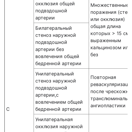
окклюзия общей
Множественные
подвздошной
поражения (стен
артерии
или окклюзия)
общая длина
Билатеральный
которых > 15 см 
стеноз наружной
выраженным
подвздошной
кальцинозом или
артерии без
без
вовлечения общей
бедренной артерии
Унилатеральный
Повторная
стеноз наружной
реваскуляризаци
подвздошной
после чрескожно
артерии,с
транслюминальн
вовлечением общей
ангиопластики
С
бедренной артерии
Унилатеральная
окклюзия наружной