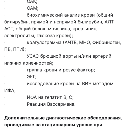
· ОАК;
· ОАМ;
· биохимический анализ крови (общий
билирубин, прямой и непрямой билирубин, АЛТ,
АСТ, общий белок, мочевина, креатинин,
электролиты, глюкоза крови);
· коагулограмма (АЧТВ, МНО, Фибриноген,
ПВ, ПТИ);
· УЗАС брюшной аорты и/или артерий
нижних конечностей;
· группа крови и резус фактор;
· ЭКГ;
· исследование крови на ВИЧ методом
ИФА;
· ИФА на гепатит В, С;
· Реакция Вассермана.
Дополнительные диагностические обследования,
проводимые на стационарном уровне
при