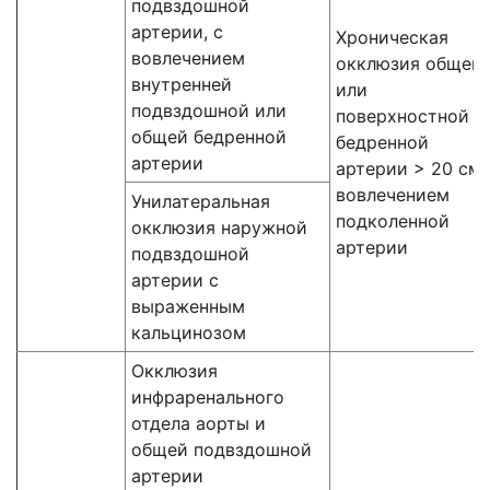
подвздошной
артерии, с
Хроническая
вовлечением
окклюзия общей
внутренней
или
подвздошной или
поверхностной
общей бедренной
бедренной
артерии
артерии > 20 см,
вовлечением
Унилатеральная
подколенной
окклюзия наружной
артерии
подвздошной
артерии с
выраженным
кальцинозом
Окклюзия
инфраренального
отдела аорты и
общей подвздошной
артерии