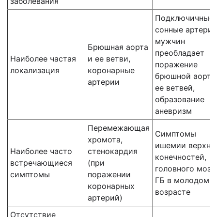
заболевания
Подключичные,
сонные артерии
мужчин
Брюшная аорта
преобладает
Наиболее частая
и ее ветви,
поражение
локализация
коронарные
брюшной аорты
артерии
ее ветвей,
образование
аневризм
Перемежающая
Симптомы
хромота,
ишемии верхни
Наиболее часто
стенокардия
конечностей,
встречающиеся
(при
головного мозга
симптомы
поражении
ГБ в молодом
коронарных
возрасте
артерий)
Отсутствие