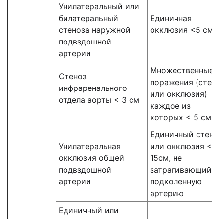
Унилатеральный или
билатеральный
Единичная
стеноза наружной
окклюзия <5 см
подвздошной
артерии
Множественные
Стеноз
поражения (стен
инфраренального
или окклюзия)
отдела аорты < 3 см
каждое из
которых < 5 см
Единичный стено
Унилатеральная
или окклюзия <
окклюзия общей
15см, не
подвздошной
затрагивающий
артерии
подколенную
артерию
Единичный или