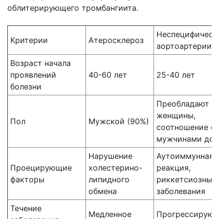
облитерирующего тромбангиита.
Неспецифическ
Критерии
Атеросклероз
аортоартериит
Возраст начала
проявлений
40-60 лет
25-40 лет
болезни
Преобладают
женщины,
Пол
Мужской (90%)
соотношение с
мужчинами до 8
Нарушение
Аутоиммунная
Проецирующие
холестерино-
реакция,
факторы
липидного
риккетсиозные
обмена
заболевания
Течение
Медленное
Прогрессирую