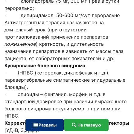
· клопидогрель 75 мг, 300 мг 1 раз в сутки
перорально;
· дипиридамол 50-600 мг/сут перорально
Антиагрегантная терапия назначаются на
длительный срок (при отсутствии
противопоказаний применение препаратов
пожизненное
) кратность, и длительность
назначения препаратов в зависеть от массы тела
пациента, от лабораторных показателей и др.
Купирование болевого синдрома
:
· (НПВС (кеторолак, диклофенак и т.д.),
паравертебральные симпатические эпидуральные
блокады).
· опиоиды – фентанил, морфин и т.д. в
стандартной дозировке при наличии выраженного
болевого синдрома некупируемого при помощи
НПВС.
Корректоры микроциркуляции и ангиопротекторы
Разделы
На главную
[УД-В, 3,5,6,7]
: