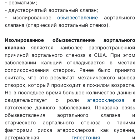
- ревматизм;
- двустворчатый аортальный клапан;
- изолированное
обызвествление
аортального
клапана (старческий аортальный стеноз).
Изолированное обызвeствление аортального
клапана
является наиболее распространенной
причиной аортального стеноза в США. При этом
заболевании кальций откладывается в местах
соприкосновения створок. Ранее было принято
считать, что это результат механического износа
створок, который происходит в пожилом возрасте.
Но в последнее время большое количество данных
свидетельствует о роли
атеросклероза
в
патогенезе данного заболевания. Показана связь
обызвествления аортального клапана и
старческого аортального стеноза с такими
факторами риска атерoсклероза, как курение,
артериальная
гипертония
и