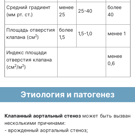
Средний градиент
менее
более
25-40
(мм рт. ст.)
25
40
Площадь отверстия
более
1,5-1,0
менее 1
2
клапана (см
)
1,5
Индекс площади
менее
отверстия клапана
0,6
2
2
(см
/м
)
Этиология и патогенез
Клапанный аортальный стеноз
может быть вызван
несколькими причинами:
- врожденный аортальный стеноз;