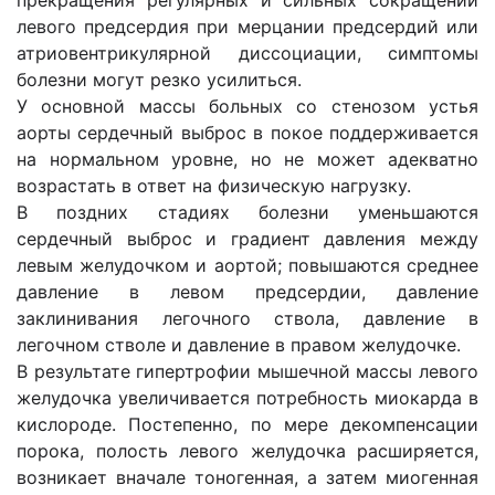
прекращения регулярных и сильных сокращений
левого предсердия при мерцании предсердий или
атриовентрикулярной диссоциации, симптомы
болезни могут резко усилиться.
У основной массы больных со стенозом устья
аорты сердечный выброс в покое поддерживается
на нормальном уровне, но не может адекватно
возрастать в ответ на физическую нагрузку.
В поздних стадиях болезни уменьшаются
сердечный выброс и градиент давления между
левым желудочком и аортой; повышаются среднее
давление в левом предсердии, давление
заклинивания легочного ствола, давление в
легочном стволе и давление в правом желудочке.
В результате гипертрофии мышечной массы левого
желудочка увеличивается потребность миокарда в
кислороде. Постепенно, по мере декомпенсации
порока, полость левого желу­дочка расширяется,
возникает вначале тоногенная, а затем миогенная