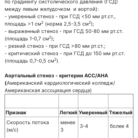
по градиенту систолического давления (ГСД)
между левым желудочком и аортой):
- умеренный стеноз - при ГСД <50 мм рт.ст.,
2
2
площадь >1 см
(норма 2,5-3,5 см
);
- выраженный стеноз - при ГСД 50-80 мм рт.ст.
2
(площадь 1-0,7 см
);
- резкий стеноз - при ГСД >80 мм рт.ст.;
- критический стеноз - при ГСД до 150 мм рт.ст.
2
(площадь 0,7-0,5 см
).
Аортальный стеноз
- критерии АСС/АНА
(
Американский кардиологический колледж/
Американская ассоциация сердца)
Признак
Легкий
Умеренный
Тяжелый
Скорость потока
менее
3-4
более 4
(м/с)
3