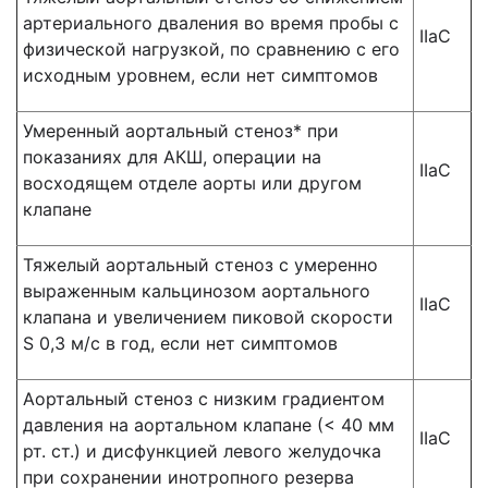
артериального дваления во время пробы с
IIaC
физической нагрузкой, по сравнению с его
исходным уровнем, если нет симптомов
Умеренный аортальный стеноз* при
показаниях для АКШ, операции на
IIaC
восходящем отделе аорты или другом
клапане
Тяжелый аортальный стеноз с умеренно
выраженным кальцинозом аортального
IIaC
клапана и увеличением пиковой скорости
S 0,3 м/с в год, если нет симптомов
Аортальный стеноз с низким градиентом
давления на аортальном клапане (< 40 мм
IIaC
рт. ст.) и дисфункцией левого желудочка
при сохранении инотропного резерва