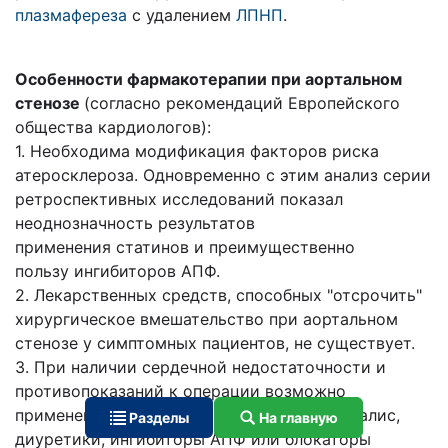
плазмафереза
с удалением
ЛПНП
.
Особенности фармакотерапии при аортальном
стенозе
(согласно рекомендаций Европейского
общества кардиологов):
1. Необходима модификация факторов риска
атеросклероза. Одновременно с этим анализ серии
ретроспективных исследований показал
неоднозначность результатов
применения статинов и преимущественно
пользу ингибиторов АПФ.
2. Лекарственных средств, способных "отсрочить"
хирургическое вмешательство при аортальном
стенозе у симптомных пациентов, не существует.
3. При наличии сердечной недостаточности и
противопоказаний к операции возможно
применение следующих препаратов: дигиталис,
Разделы
На главную
диуретики, ингибиторы АПФ или блокаторы