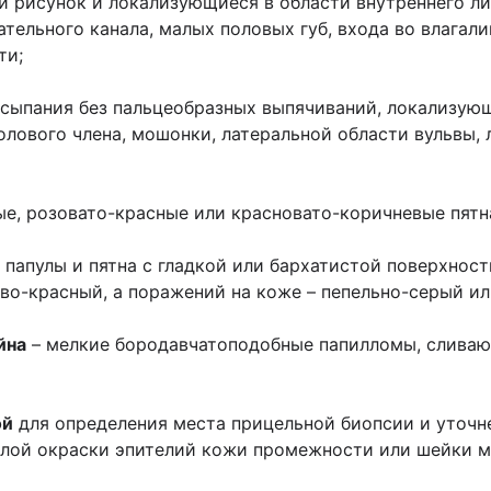
й рисунок и локализующиеся в области внутреннего ли
тельного канала, малых половых губ, входа во влагал
ти;
ысыпания без пальцеобразных выпячиваний, локализую
олового члена, мошонки, латеральной области вульвы,
ые, розовато-красные или красновато-коричневые пятн
 папулы и пятна с гладкой или бархатистой поверхнос
во-красный, а поражений на коже – пепельно-серый и
йна
– мелкие бородавчатоподобные папилломы, слива
ой
для определения места прицельной биопсии и уточн
елой окраски эпителий кожи промежности или шейки 