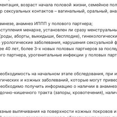
иентация, возраст начала половой жизни, семейное по
р сексуальных контактов – вагинальный, оральный, ана
амнезе, анамнез ИППП у полового партнера;
наступления менархе, установлен ли сразу менструальн
(роды, аборты, выкидыши, бесплодие), гинекологически
е урологические заболевания, нарушения сексуальной ф
ее 40 лет, более 3-х новых половых партнеров за после
о партнера, урогенитальные инфекции у половых партн
еобходимость на начальном этапе обследования, при 
гических и кожных заболеваний, которые могут приве
 Необходимо получить информацию о наличии в анамне
дочно-кишечного тракта (запоры, кровотечения), нали
азные выпячивания на поверхности кожных покровов и