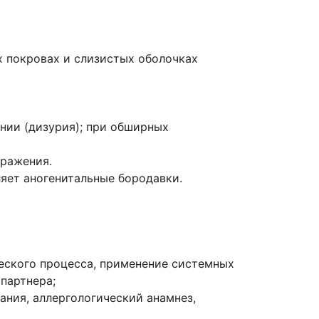
х покровах и слизистых оболочках
ании (дизурия); при обширных
оражения.
яет аногенитальные бородавки.
ческого процесса, применение системных
партнера;
ания, аллергологический анамнез,