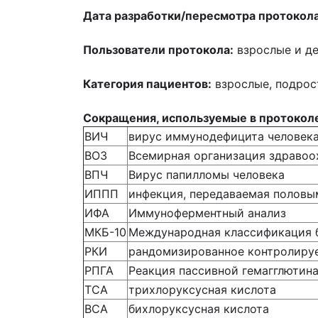
Дата разработки/пересмотра протокол
Пользователи протокола:
взрослые и де
Категория пациентов:
взрослые, подрост
Сокращения, используемые в протокол
ВИЧ
вирус иммунодефицита человек
ВОЗ
Всемирная организация здравоо
ВПЧ
Вирус папилломы человека
ИППП
инфекция, передаваемая половы
ИФА
Иммуноферментный анализ
МКБ-10
Международная классификация б
РКИ
рандомизированное контролиру
РПГА
Реакция пассивной гемагглютин
TCA
трихлоруксусная кислота
BCA
бихлоруксусная кислота