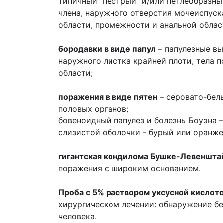
типичный “пестрый” и/или петлеобразны
члена, наружного отверстия мочеиспуска
области, промежности и анальной облас
бородавки в виде папул
– папулезные в
наружного листка крайней плоти, тела п
области;
поражения в виде пятен
– серовато-бел
половых органов;
бовеноидный папулез и болезнь Боуэна –
слизистой оболочки - бурый или оранже
гигантская кондилома Бушке-Левеншта
поражения с широким основанием.
Проба с 5% раствором уксусной кислот
хирургическом лечении: обнаружение б
человека.