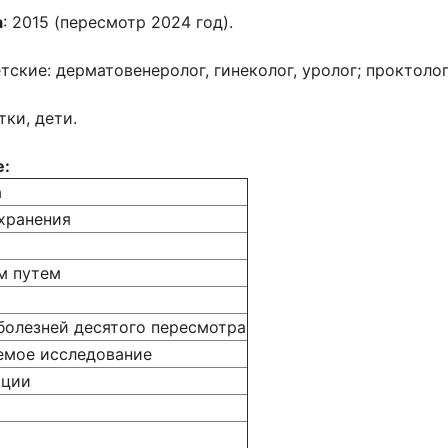
а
: 2015 (пересмотр 2024 год).
тские: дерматовенеролог, гинеколог, уролог; проктолог
ки, дети.
е:
а
хранения
м путем
олезней десятого пересмотра
емое исследование
ации