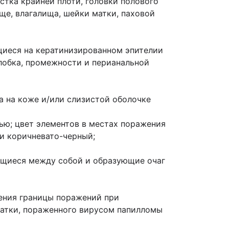
стка крайней плоти, головки полового
ище, влагалища, шейки матки, паховой
щиеся на кератинизированном эпителии
 лобка, промежности и перианальной
а на коже и/или слизистой оболочке
тью; цвет элементов в местах поражения
ли коричневато-черный;
ющиеся между собой и образующие очаг
ения границы поражений при
матки, пораженного вирусом папилломы