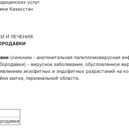
едицинских услуг
ики Казахстан
И И ЛЕЧЕНИЯ
БОРОДАВКИ
авки
(синоним - аногенитальная папилломовирусная ин
бородавки) - вирусное заболевание, обусловленное ви
оявлением экзофитных и эндофитных разрастаний на к
йки матки, перианальной области.
ородавки