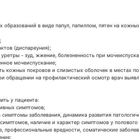
 образований в виде папул, папиллом, пятен на кожны
;
ктов (диспареуния);
 уретры - зуд, жжение, болезненность при мочеиспуск
енное мочеиспускание;
ть кожных покровов и слизистых оболочек в местах п
ри обращении на профилактический осмотр врач выявл
ть у пациента:
тивных симптомов;
сь симптомы заболевания, динамика развития патологи
симптомов, наличие и характер симптомов у полового 
е, профессиональные вредности, соматические заболев
ение;