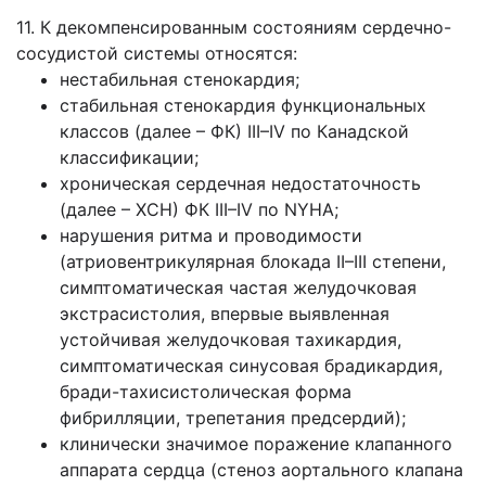
11. К декомпенсированным состояниям сердечно-
сосудистой системы относятся:
нестабильная стенокардия;
стабильная стенокардия функциональных
классов (далее – ФК) III–IV по Канадской
классификации;
хроническая сердечная недостаточность
(далее – ХСН) ФК III–IV по NYHA;
нарушения ритма и проводимости
(атриовентрикулярная блокада II–III степени,
симптоматическая частая желудочковая
экстрасистолия, впервые выявленная
устойчивая желудочковая тахикардия,
симптоматическая синусовая брадикардия,
бради-тахисистолическая форма
фибрилляции, трепетания предсердий);
клинически значимое поражение клапанного
аппарата сердца (стеноз аортального клапана