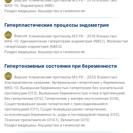
Версия:
Клинические протоколы МЗ РК - 2018 (Казахстан)
МКБ-10:
Эндометриоз (N80)
Раздел медицины:
Акушерство и гинекология
Гиперпластические процессы эндометрия
Версия:
Клинические протоколы МЗ РК - 2018 (Казахстан)
МКБ-10:
Аденоматозная гиперплазия эндометрия (N85.1), Железистая
гиперплазия эндометрия (N85.0)
Раздел медицины:
Акушерство и гинекология
Гипертензивные состояния при беременности
Версия:
Клинические протоколы МЗ РК - 2023 (Казахстан)
Альтернативное название:
Артериальная гипертензия у беременных
МКБ-10:
Вызванная беременностью гипертензия без значительной
протеинурии (O13), Вызванные беременностью отеки и протеинурия
без гипертензии (O12), Гипертензия у матери неуточненная (O16),
Существовавшая ранее гипертензия с присоединившейся
протеинурией (O11), Существовавшая ранее гипертензия,
осложняющая беременность, роды и послеродовой период (O10),
Тяжелая преэклампсия (O14.1), Эклампсия (O15)
Раздел медицины:
Акушерство и гинекология