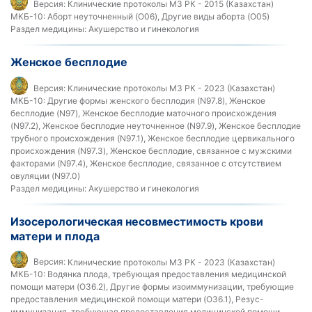
Версия:
Клинические протоколы МЗ РК - 2015 (Казахстан)
МКБ-10:
Аборт неуточненный (O06), Другие виды аборта (O05)
Раздел медицины:
Акушерство и гинекология
Женское бесплодие
Версия:
Клинические протоколы МЗ РК - 2023 (Казахстан)
МКБ-10:
Другие формы женского бесплодия (N97.8), Женское
бесплодие (N97), Женское бесплодие маточного происхождения
(N97.2), Женское бесплодие неуточненное (N97.9), Женское бесплодие
трубного происхождения (N97.1), Женское бесплодие цервикального
происхождения (N97.3), Женское бесплодие, связанное с мужскими
факторами (N97.4), Женское бесплодие, связанное с отсутствием
овуляции (N97.0)
Раздел медицины:
Акушерство и гинекология
Изосерологическая несовместимость крови
матери и плода
Версия:
Клинические протоколы МЗ РК - 2023 (Казахстан)
МКБ-10:
Водянка плода, требующая предоставления медицинской
помощи матери (O36.2), Другие формы изоиммунизации, требующие
предоставления медицинской помощи матери (O36.1), Резус-
иммунизация, требующая предоставления медицинской помощи