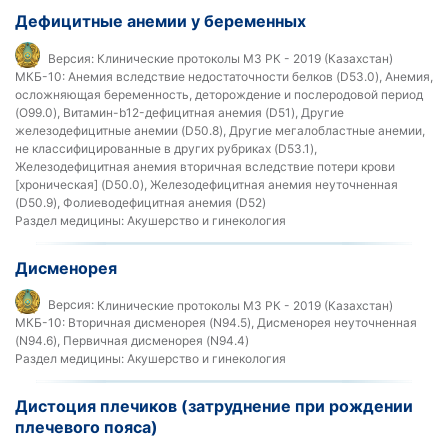
Дефицитные анемии у беременных
Версия:
Клинические протоколы МЗ РК - 2019 (Казахстан)
МКБ-10:
Анемия вследствие недостаточности белков (D53.0), Анемия,
осложняющая беременность, деторождение и послеродовой период
(O99.0), Витамин-b12-дефицитная анемия (D51), Другие
железодефицитные анемии (D50.8), Другие мегалобластные анемии,
не классифицированные в других рубриках (D53.1),
Железодефицитная анемия вторичная вследствие потери крови
[хроническая] (D50.0), Железодефицитная анемия неуточненная
(D50.9), Фолиеводефицитная анемия (D52)
Раздел медицины:
Акушерство и гинекология
Дисменорея
Версия:
Клинические протоколы МЗ РК - 2019 (Казахстан)
МКБ-10:
Вторичная дисменорея (N94.5), Дисменорея неуточненная
(N94.6), Первичная дисменорея (N94.4)
Раздел медицины:
Акушерство и гинекология
Дистоция плечиков (затруднение при рождении
плечевого пояса)