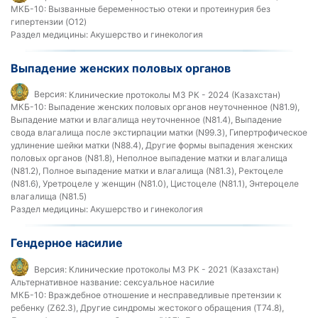
МКБ-10:
Вызванные беременностью отеки и протеинурия без
гипертензии (O12)
Раздел медицины:
Акушерство и гинекология
Выпадение женских половых органов
Версия:
Клинические протоколы МЗ РК - 2024 (Казахстан)
МКБ-10:
Выпадение женских половых органов неуточненное (N81.9),
Выпадение матки и влагалища неуточненное (N81.4), Выпадение
свода влагалища после экстирпации матки (N99.3), Гипертрофическое
удлинение шейки матки (N88.4), Другие формы выпадения женских
половых органов (N81.8), Неполное выпадение матки и влагалища
(N81.2), Полное выпадение матки и влагалища (N81.3), Ректоцеле
(N81.6), Уретроцеле у женщин (N81.0), Цистоцеле (N81.1), Энтероцеле
влагалища (N81.5)
Раздел медицины:
Акушерство и гинекология
Гендерное насилие
Версия:
Клинические протоколы МЗ РК - 2021 (Казахстан)
Альтернативное название:
сексуальное насилие
МКБ-10:
Враждебное отношение и несправедливые претензии к
ребенку (Z62.3), Другие синдромы жестокого обращения (T74.8),