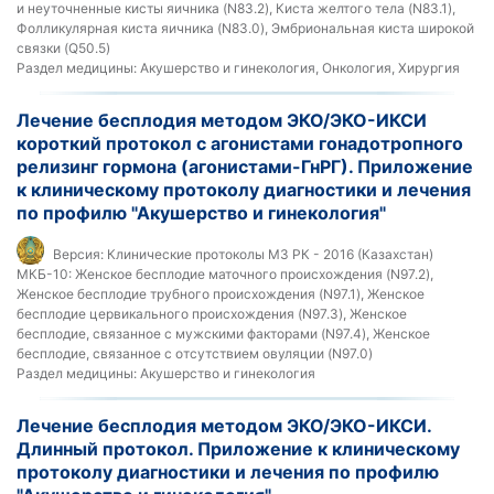
и неуточненные кисты яичника (N83.2), Киста желтого тела (N83.1),
Фолликулярная киста яичника (N83.0), Эмбриональная киста широкой
связки (Q50.5)
Раздел медицины:
Акушерство и гинекология, Онкология, Хирургия
Лечение бесплодия методом ЭКО/ЭКО-ИКСИ
короткий протокол с агонистами гонадотропного
релизинг гормона (агонистами-ГнРГ). Приложение
к клиническому протоколу диагностики и лечения
по профилю "Акушерство и гинекология"
Версия:
Клинические протоколы МЗ РК - 2016 (Казахстан)
МКБ-10:
Женское бесплодие маточного происхождения (N97.2),
Женское бесплодие трубного происхождения (N97.1), Женское
бесплодие цервикального происхождения (N97.3), Женское
бесплодие, связанное с мужскими факторами (N97.4), Женское
бесплодие, связанное с отсутствием овуляции (N97.0)
Раздел медицины:
Акушерство и гинекология
Лечение бесплодия методом ЭКО/ЭКО-ИКСИ.
Длинный протокол. Приложение к клиническому
протоколу диагностики и лечения по профилю