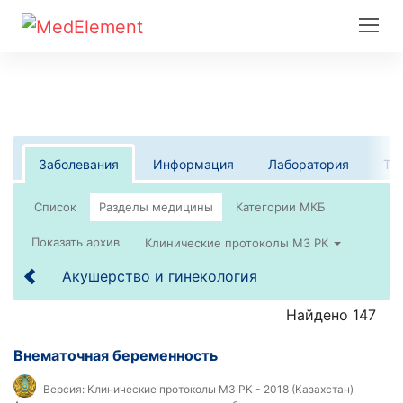
Заболевания
Информация
Лаборатория
Те
Список
Клинические протоколы МЗ РК
Акушерство и гинекология
Найдено 147
Внематочная беременность
Версия:
Клинические протоколы МЗ РК - 2018 (Казахстан)