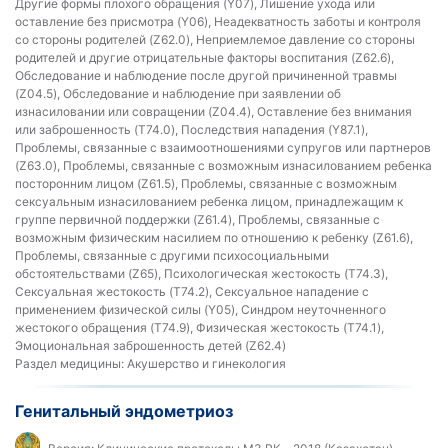
Другие формы плохого обращения (Y07), Лишение ухода или
оставление без присмотра (Y06), Неадекватность заботы и контроля
со стороны родителей (Z62.0), Неприемлемое давление со стороны
родителей и другие отрицательные факторы воспитания (Z62.6),
Обследование и наблюдение после другой причиненной травмы
(Z04.5), Обследование и наблюдение при заявлении об
изнасиловании или совращении (Z04.4), Оставление без внимания
или заброшенность (T74.0), Последствия нападения (Y87.1),
Проблемы, связанные с взаимоотношениями супругов или партнеров
(Z63.0), Проблемы, связанные с возможным изнасилованием ребенка
посторонним лицом (Z61.5), Проблемы, связанные с возможным
сексуальным изнасилованием ребенка лицом, принадлежащим к
группе первичной поддержки (Z61.4), Проблемы, связанные с
возможным физическим насилием по отношению к ребенку (Z61.6),
Проблемы, связанные с другими психосоциальными
обстоятельствами (Z65), Психологическая жестокость (T74.3),
Сексуальная жестокость (T74.2), Сексуальное нападение с
применением физической силы (Y05), Синдром неуточненного
жестокого обращения (T74.9), Физическая жестокость (T74.1),
Эмоциональная заброшенность детей (Z62.4)
Раздел медицины:
Акушерство и гинекология
Генитальный эндометриоз