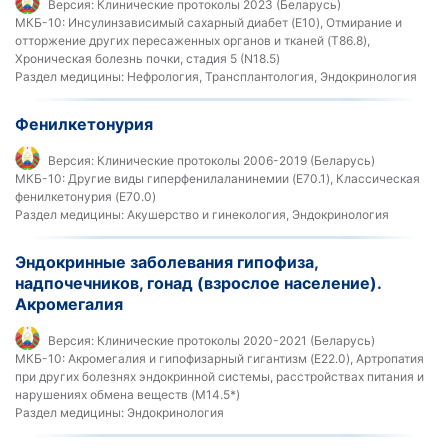
Версия:
Клинические протоколы 2023 (Беларусь)
МКБ-10:
Инсулинзависимый сахарный диабет (E10), Отмирание и
отторжение других пересаженных органов и тканей (T86.8),
Хроническая болезнь почки, стадия 5 (N18.5)
Раздел медицины:
Нефрология, Трансплантология, Эндокринология
Фенилкетонурия
Версия:
Клинические протоколы 2006-2019 (Беларусь)
МКБ-10:
Другие виды гиперфенилаланинемии (E70.1), Классическая
фенилкетонурия (E70.0)
Раздел медицины:
Акушерство и гинекология, Эндокринология
Эндокринные заболевания гипофиза,
надпочечников, гонад (взрослое население).
Акромегалия
Версия:
Клинические протоколы 2020-2021 (Беларусь)
МКБ-10:
Акромегалия и гипофизарный гигантизм (E22.0), Артропатия
при других болезнях эндокринной системы, расстройствах питания и
нарушениях обмена веществ (M14.5*)
Раздел медицины:
Эндокринология