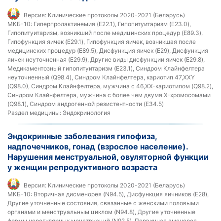
Версия:
Клинические протоколы 2020-2021 (Беларусь)
МКБ-10:
Гиперпролактинемия (E22.1), Гипопитуитаризм (E23.0),
Гипопитуитаризм, возникший после медицинских процедур (E89.3),
Гипофункция яичек (E29.1), Гипофункция яичек, возникшая после
медицинских процедур (E89.5), Дисфункция яичек (E29), Дисфункция
яичек неуточненная (E29.9), Другие виды дисфункции яичек (E29.8),
Медикаментозный гипопитуитаризм (E23.1), Синдром Клайнфелтера
неуточненный (Q98.4), Синдром Клайнфелтера, кариотип 47,XXY
(Q98.0), Синдром Клайнфелтера, мужчина с 46,XX-кариотипом (Q98.2),
Синдром Клайнфелтера, мужчина с более чем двумя X-хромосомами
(Q98.1), Синдром андрогенной резистентности (E34.5)
Раздел медицины:
Эндокринология
Эндокринные заболевания гипофиза,
надпочечников, гонад (взрослое население).
Нарушения менструальной, овуляторной функции
у женщин репродуктивного возраста
Версия:
Клинические протоколы 2020-2021 (Беларусь)
МКБ-10:
Вторичная дисменорея (N94.5), Дисфункция яичников (E28),
Другие уточненные состояния, связанные с женскими половыми
органами и менструальным циклом (N94.8), Другие уточненные
формы нерегулярных менструаций (N92.5), Первичная аменорея