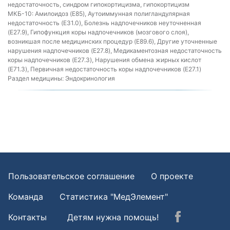
недостаточность, синдром гипокортицизма, гипокортицизм
МКБ-10:
Амилоидоз (E85), Аутоиммунная полигландулярная
недостаточность (E31.0), Болезнь надпочечников неуточненная
(E27.9), Гипофункция коры надпочечников (мозгового слоя),
возникшая после медицинских процедур (E89.6), Другие уточненные
нарушения надпочечников (E27.8), Медикаментозная недостаточность
коры надпочечников (E27.3), Нарушения обмена жирных кислот
(E71.3), Первичная недостаточность коры надпочечников (E27.1)
Раздел медицины:
Эндокринология
Пользовательское соглашение
О проекте
Команда
Статистика "МедЭлемент"
Контакты
Детям нужна помощь!