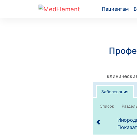
Пациентам
В
Профе
клинические
Заболевания
Список
Инородн
Показат