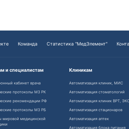
екте
Команда
Статистика "МедЭлемент"
Конт
ам и специалистам
Клиникам
онный кабинет врача
Автоматизация клиник, МИС
ческие протоколы МЗ РК
Автоматизация стоматологий
ческие рекомендации РФ
Автоматизация клиник ВРТ, ЭК
ческие протоколы МЗ РБ
Автоматизация стационаров
ы мировой медицинской
Автоматизация аптек
дики
Автоматизация блока питания