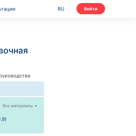
ьтации
RU
Войти
вочная
 руководства
Все материалы
.9)