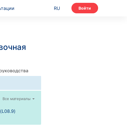
ьтации
RU
Войти
вочная
 руководства
Все материалы
(L08.9)