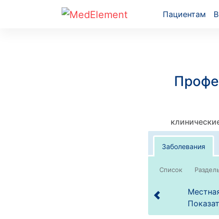
Пациентам
В
Профе
клинические
Заболевания
Список
Местная
Показат