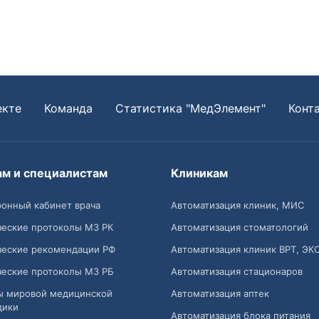
екте
Команда
Статистика "МедЭлемент"
Конт
ам и специалистам
Клиникам
онный кабинет врача
Автоматизация клиник, МИС
ческие протоколы МЗ РК
Автоматизация стоматологий
ческие рекомендации РФ
Автоматизация клиник ВРТ, ЭК
ческие протоколы МЗ РБ
Автоматизация стационаров
ы мировой медицинской
Автоматизация аптек
дики
Автоматизация блока питания