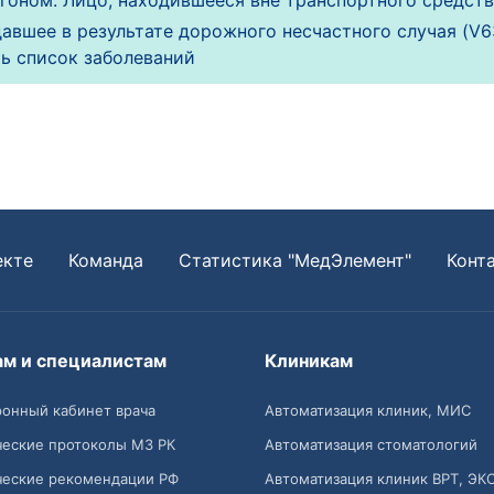
гоном. Лицо, находившееся вне транспортного средств
авшее в результате дорожного несчастного случая (V6
ь список заболеваний
екте
Команда
Статистика "МедЭлемент"
Конт
ам и специалистам
Клиникам
онный кабинет врача
Автоматизация клиник, МИС
ческие протоколы МЗ РК
Автоматизация стоматологий
ческие рекомендации РФ
Автоматизация клиник ВРТ, ЭК