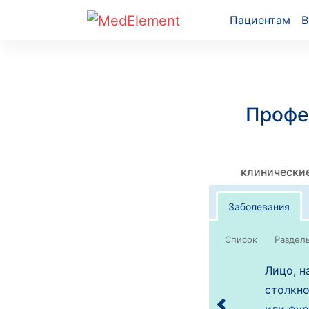
Пациентам
В
Профе
клинические
Заболевания
Список
Лицо, н
столкно