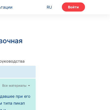
ьтации
RU
Войти
вочная
 руководства
Все материалы
давшее при его
м типа пикап