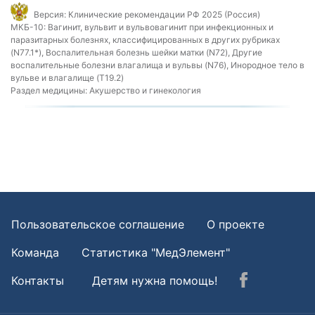
Версия:
Клинические рекомендации РФ 2025 (Россия)
МКБ-10:
Вагинит, вульвит и вульвовагинит при инфекционных и
паразитарных болезнях, классифицированных в других рубриках
(N77.1*), Воспалительная болезнь шейки матки (N72), Другие
воспалительные болезни влагалища и вульвы (N76), Инородное тело в
вульве и влагалище (T19.2)
Раздел медицины:
Акушерство и гинекология
Пользовательское соглашение
О проекте
Команда
Статистика "МедЭлемент"
Контакты
Детям нужна помощь!