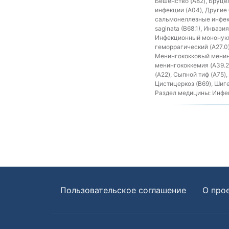
Бешенство (A82), Бруце
инфекции (A04), Другие
сальмонеллезные инфекци
saginata (B68.1), Инвази
Инфекционный мононукле
геморрагический (A27.0)
Менингококковый менинг
менингококкемия (A39.2)
(A22), Сыпной тиф (A75)
Цистицеркоз (B69), Шиге
Раздел медицины:
Инфек
Пользовательское соглашение
О про