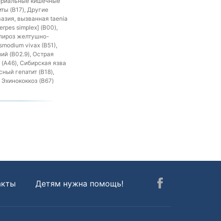
ктериальные кишечные
ты (B17), Другие
азия, вызванная taenia
rpes simplex] (B00),
спироз желтушно-
modium vivax (B51),
ий (B02.9), Острая
 (A46), Сибирская язва
сный гепатит (B18),
 Эхинококкоз (B67)
акты
Детям нужна помощь!