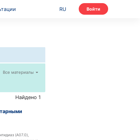
ьтации
RU
Войти
Все материалы
Найдено 1
итарными
тидиаз (A07.0),