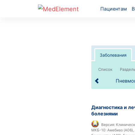
Пациентам
В
Заболевания
Список
Пневмоц
Диагностика и л
болезнями
Версия:
Клиническ
МКБ-10:
Амебиаз (A06), 