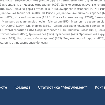
ллез (A23), Дифиллоботриоз (B70.0), Другая септицемия (A41), Другие ба
 бактериальные пищевые отравления (A05), Другие острые вирусные гепати
и (A02), Другие формы столбняка (A35), Жиардиаз [лямблиоз] (A07.1), Инв
я, вызванная taenia solium (B68.0), Инфекции, вызванные вирусом герпеса [he
оз (B27), Кожный листериоз (A32.0), Кожный эризипелоид (A26.0), Лепто
, Малярия, вызванная plasmodium falciparum (B50), Малярия, вызванная plas
ит (A39.0) (G01*), Описторхоз (B66.0), Опоясывающий лишай без осложнен
, Острый гепатит a (B15), Острый гепатит b (B16), Пневмоцистоз (B59), Рожа
, Токсоплазмоз (B58), Трихинеллез (B75), Туляремия (A21), Хронический виру
ллез (A03), Шистосомоз [бильгарциоз] (B65), Эпидемический паротит (B26),
ционные и паразитарные болезни
екте
Команда
Статистика "МедЭлемент"
Конт