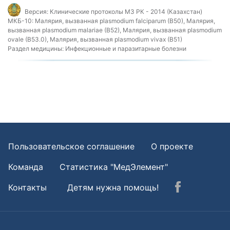
Версия:
Клинические протоколы МЗ РК - 2014 (Казахстан)
МКБ-10:
Малярия, вызванная plasmodium falciparum (B50), Малярия,
вызванная plasmodium malariae (B52), Малярия, вызванная plasmodium
ovale (B53.0), Малярия, вызванная plasmodium vivax (B51)
Раздел медицины:
Инфекционные и паразитарные болезни
Пользовательское соглашение
О проекте
Команда
Статистика "МедЭлемент"
Контакты
Детям нужна помощь!