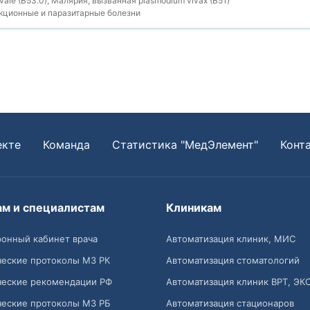
ale (B53.0), Малярия, вызванная plasmodium vivax (B51)
ционные и паразитарные болезни
екте
Команда
Статистика "МедЭлемент"
Конт
ам и специалистам
Клиникам
онный кабинет врача
Автоматизация клиник, МИС
ческие протоколы МЗ РК
Автоматизация стоматологий
ческие рекомендации РФ
Автоматизация клиник ВРТ, ЭК
ческие протоколы МЗ РБ
Автоматизация стационаров