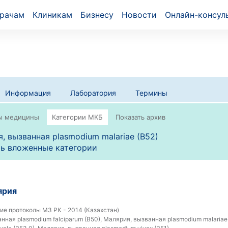
рачам
Клиникам
Бизнесу
Новости
Онлайн-консул
Информация
Лаборатория
Термины
, вызванная plasmodium malariae (B52)
ь вложенные категории
ярия
е протоколы МЗ РК - 2014 (Казахстан)
ная plasmodium falciparum (B50), Малярия, вызванная plasmodium malariae