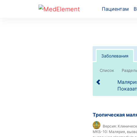
Пациентам
В
Заболевания
Список
Малярия
Показат
Тропическая мал
Версия:
Клинически
МКБ-10:
Малярия, вызван