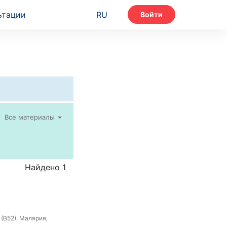
ьтации
RU
Войти
Все материалы
Найдено 1
 (B52), Малярия,