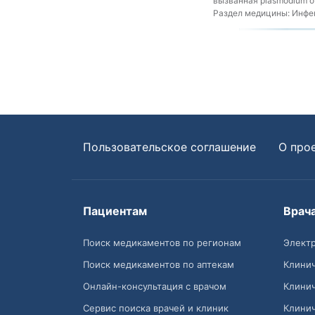
вызванная plasmodium ov
Раздел медицины:
Инфек
Пользовательское соглашение
О про
Пациентам
Врач
Поиск медикаментов по регионам
Электр
Поиск медикаментов по аптекам
Клини
Онлайн-консультация с врачом
Клини
Сервис поиска врачей и клиник
Клини