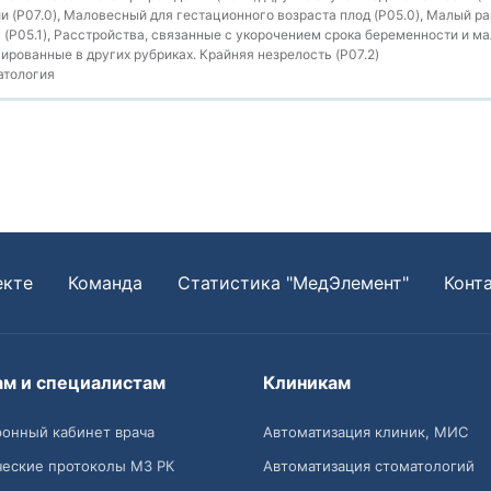
и (P07.0), Маловесный для гестационного возраста плод (P05.0), Малый р
 (P05.1), Расстройства, связанные с укорочением срока беременности и ма
ированные в других рубриках. Крайняя незрелость (P07.2)
тология
екте
Команда
Статистика "МедЭлемент"
Конт
ам и специалистам
Клиникам
онный кабинет врача
Автоматизация клиник, МИС
ческие протоколы МЗ РК
Автоматизация стоматологий