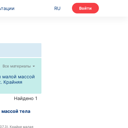
ьтации
RU
Войти
Все материалы
и малой массой
. Крайняя
Найдено 1
 массой тела
07.3), Крайне малая