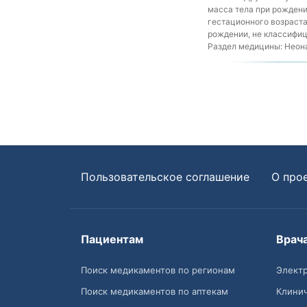
масса тела при рождени
гестационного возраста
рождении, не классифиц
Раздел медицины:
Неона
Пользовательское соглашение
О про
Пациентам
Врач
Поиск медикаментов по регионам
Электр
Поиск медикаментов по аптекам
Клини