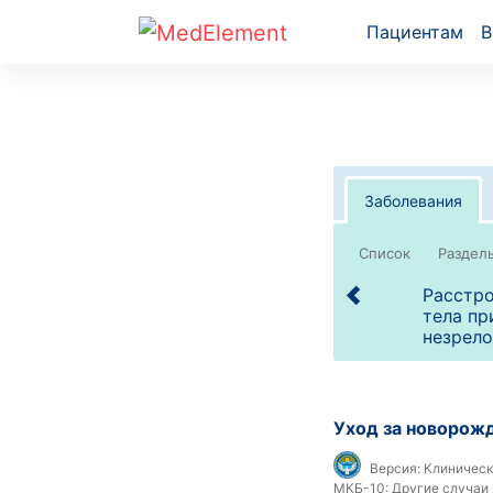
Пациентам
В
Заболевания
Список
Расстро
тела пр
незрело
Уход за новорожд
Версия:
Клиническ
МКБ-10:
Другие случаи 