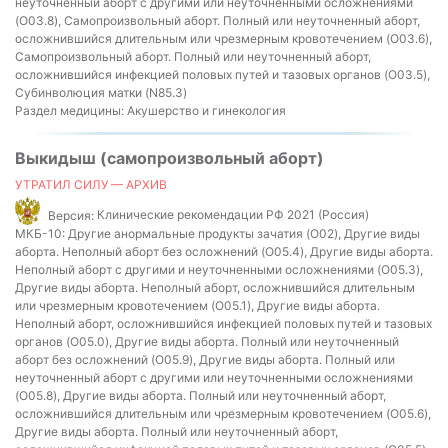
неуточненный аборт с другими или неуточненными осложнениями
(O03.8), Самопроизвольный аборт. Полный или неуточненный аборт,
осложнившийся длительным или чрезмерным кровотечением (O03.6),
Самопроизвольный аборт. Полный или неуточненный аборт,
осложнившийся инфекцией половых путей и тазовых органов (O03.5),
Субинволюция матки (N85.3)
Раздел медицины:
Акушерство и гинекология
Выкидыш (самопроизвольный аборт)
УТРАТИЛ СИЛУ — АРХИВ
Версия:
Клинические рекомендации РФ 2021 (Россия)
МКБ-10:
Другие анормальные продукты зачатия (O02), Другие виды
аборта. Неполный аборт без осложнений (O05.4), Другие виды аборта.
Неполный аборт с другими и неуточненными осложнениями (O05.3),
Другие виды аборта. Неполный аборт, осложнившийся длительным
или чрезмерным кровотечением (O05.1), Другие виды аборта.
Неполный аборт, осложнившийся инфекцией половых путей и тазовых
органов (O05.0), Другие виды аборта. Полный или неуточненный
аборт без осложнений (O05.9), Другие виды аборта. Полный или
неуточненный аборт с другими или неуточненными осложнениями
(O05.8), Другие виды аборта. Полный или неуточненный аборт,
осложнившийся длительным или чрезмерным кровотечением (O05.6),
Другие виды аборта. Полный или неуточненный аборт,