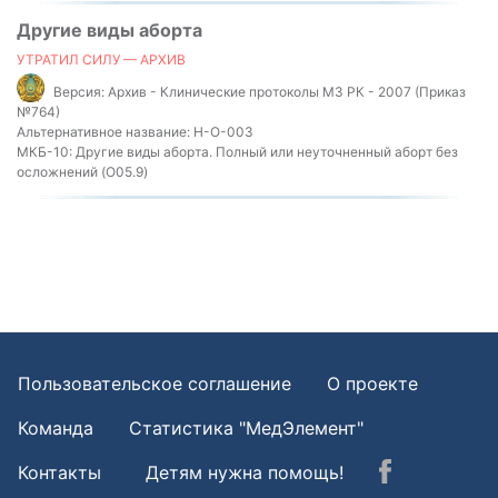
Другие виды аборта
УТРАТИЛ СИЛУ — АРХИВ
Версия:
Архив - Клинические протоколы МЗ РК - 2007 (Приказ
№764)
Альтернативное название:
H-O-003
МКБ-10:
Другие виды аборта. Полный или неуточненный аборт без
осложнений (O05.9)
Пользовательское соглашение
О проекте
Команда
Статистика "МедЭлемент"
Контакты
Детям нужна помощь!