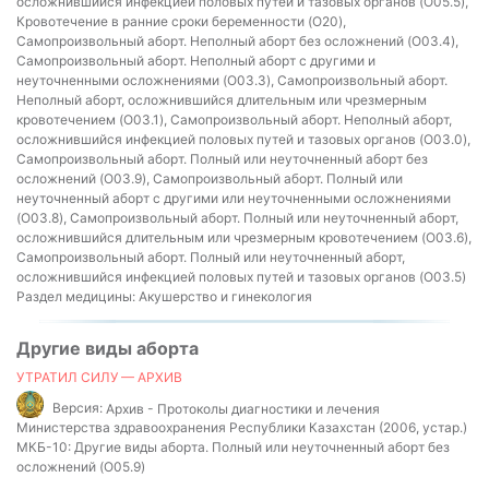
осложнившийся инфекцией половых путей и тазовых органов (O05.5),
Кровотечение в ранние сроки беременности (O20),
Самопроизвольный аборт. Неполный аборт без осложнений (O03.4),
Самопроизвольный аборт. Неполный аборт с другими и
неуточненными осложнениями (O03.3), Самопроизвольный аборт.
Неполный аборт, осложнившийся длительным или чрезмерным
кровотечением (O03.1), Самопроизвольный аборт. Неполный аборт,
осложнившийся инфекцией половых путей и тазовых органов (O03.0),
Самопроизвольный аборт. Полный или неуточненный аборт без
осложнений (O03.9), Самопроизвольный аборт. Полный или
неуточненный аборт с другими или неуточненными осложнениями
(O03.8), Самопроизвольный аборт. Полный или неуточненный аборт,
осложнившийся длительным или чрезмерным кровотечением (O03.6),
Самопроизвольный аборт. Полный или неуточненный аборт,
осложнившийся инфекцией половых путей и тазовых органов (O03.5)
Раздел медицины:
Акушерство и гинекология
Другие виды аборта
УТРАТИЛ СИЛУ — АРХИВ
Версия:
Архив - Протоколы диагностики и лечения
Министерства здравоохранения Республики Казахстан (2006, устар.)
МКБ-10:
Другие виды аборта. Полный или неуточненный аборт без
осложнений (O05.9)