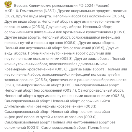
Версия:
Клинические рекомендации РФ 2024 (Россия)
МКБ-10:
Гематометра (N85.7), Другие анормальные продукты зачатия
(O02), Другие виды аборта. Неполный аборт без осложнений (O05.4),
Другие виды аборта. Неполный аборт с другими и неуточненными
осложнениями (O05.3), Другие виды аборта. Неполный аборт,
осложнившийся длительным или чрезмерным кровотечением (O05.1),
Другие виды аборта. Неполный аборт, осложнившийся инфекцией
половых путей и тазовых органов (O05.0), Другие виды аборта.
Полный или неуточненный аборт без осложнений (O05.9), Другие
виды аборта. Полный или неуточненный аборт с другими или
неуточненными осложнениями (O05.8), Другие виды аборта. Полный
или неуточненный аборт, осложнившийся длительным или
чрезмерным кровотечением (O05.6), Другие виды аборта. Полный или
неуточненный аборт, осложнившийся инфекцией половых путей и
тазовых органов (O05.5), Кровотечение в ранние сроки беременности
(O20), Самопроизвольный аборт (O03), Самопроизвольный аборт.
Неполный аборт без осложнений (O03.4), Самопроизвольный аборт.
Неполный аборт с другими и неуточненными осложнениями (O03.3),
Самопроизвольный аборт. Неполный аборт, осложнившийся
длительным или чрезмерным кровотечением (O03.1),
Самопроизвольный аборт. Неполный аборт, осложнившийся
инфекцией половых путей и тазовых органов (O03.0),
Самопроизвольный аборт. Полный или неуточненный аборт без
осложнений (O03.9), Самопроизвольный аборт. Полный или