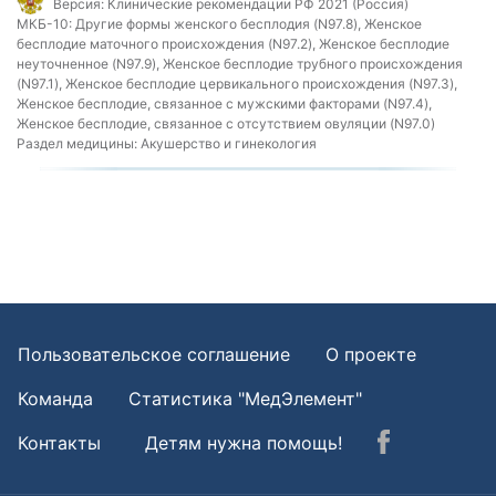
Версия:
Клинические рекомендации РФ 2021 (Россия)
МКБ-10:
Другие формы женского бесплодия (N97.8), Женское
бесплодие маточного происхождения (N97.2), Женское бесплодие
неуточненное (N97.9), Женское бесплодие трубного происхождения
(N97.1), Женское бесплодие цервикального происхождения (N97.3),
Женское бесплодие, связанное с мужскими факторами (N97.4),
Женское бесплодие, связанное с отсутствием овуляции (N97.0)
Раздел медицины:
Акушерство и гинекология
Пользовательское соглашение
О проекте
Команда
Статистика "МедЭлемент"
Контакты
Детям нужна помощь!