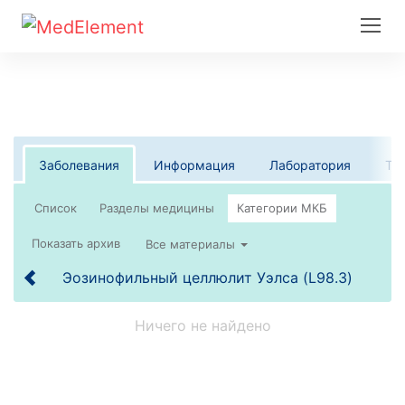
Заболевания
Информация
Лаборатория
Те
Список
Все материалы
Эозинофильный целлюлит Уэлса (L98.3)
Ничего не найдено