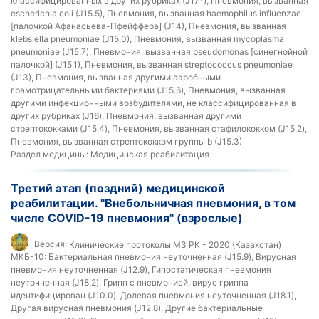
классифицированных в других рубриках (J17*), Пневмония, вызванная
escherichia coli (J15.5), Пневмония, вызванная haemophilus influenzae
[палочкой Афанасьева-Пфейффера] (J14), Пневмония, вызванная
klebsiella pneumoniae (J15.0), Пневмония, вызванная mycoplasma
pneumoniae (J15.7), Пневмония, вызванная pseudomonas [синегнойной
палочкой] (J15.1), Пневмония, вызванная streptococcus pneumoniae
(J13), Пневмония, вызванная другими аэробными
грамотрицательными бактериями (J15.6), Пневмония, вызванная
другими инфекционными возбудителями, не классифицированная в
других рубриках (J16), Пневмония, вызванная другими
стрептококками (J15.4), Пневмония, вызванная стафилококком (J15.2),
Пневмония, вызванная стрептококком группы b (J15.3)
Раздел медицины:
Медицинская реабилитация
Третий этап (поздний) медицинской
реабилитации. "Внебольничная пневмония, в том
числе COVID-19 пневмония" (взрослые)
Версия:
Клинические протоколы МЗ РК - 2020 (Казахстан)
МКБ-10:
Бактериальная пневмония неуточненная (J15.9), Вирусная
пневмония неуточненная (J12.9), Гипостатическая пневмония
неуточненная (J18.2), Грипп с пневмонией, вирус гриппа
идентифицирован (J10.0), Долевая пневмония неуточненная (J18.1),
Другая вирусная пневмония (J12.8), Другие бактериальные