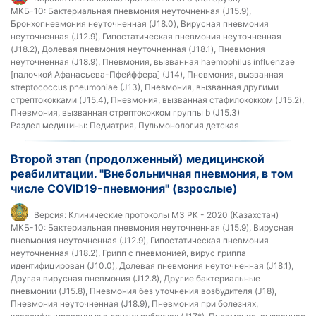
МКБ-10:
Бактериальная пневмония неуточненная (J15.9),
Бронхопневмония неуточненная (J18.0), Вирусная пневмония
неуточненная (J12.9), Гипостатическая пневмония неуточненная
(J18.2), Долевая пневмония неуточненная (J18.1), Пневмония
неуточненная (J18.9), Пневмония, вызванная haemophilus influenzae
[палочкой Афанасьева-Пфейффера] (J14), Пневмония, вызванная
streptococcus pneumoniae (J13), Пневмония, вызванная другими
стрептококками (J15.4), Пневмония, вызванная стафилококком (J15.2),
Пневмония, вызванная стрептококком группы b (J15.3)
Раздел медицины:
Педиатрия, Пульмонология детская
Второй этап (продолженный) медицинской
реабилитации. "Внебольничная пневмония, в том
числе COVID19-пневмония" (взрослые)
Версия:
Клинические протоколы МЗ РК - 2020 (Казахстан)
МКБ-10:
Бактериальная пневмония неуточненная (J15.9), Вирусная
пневмония неуточненная (J12.9), Гипостатическая пневмония
неуточненная (J18.2), Грипп с пневмонией, вирус гриппа
идентифицирован (J10.0), Долевая пневмония неуточненная (J18.1),
Другая вирусная пневмония (J12.8), Другие бактериальные
пневмонии (J15.8), Пневмония без уточнения возбудителя (J18),
Пневмония неуточненная (J18.9), Пневмония при болезнях,