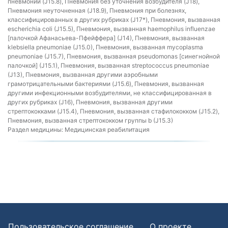
пневмонии (J15.8), Пневмония без уточнения возбудителя (J18),
Пневмония неуточненная (J18.9), Пневмония при болезнях,
классифицированных в других рубриках (J17*), Пневмония, вызванная
escherichia coli (J15.5), Пневмония, вызванная haemophilus influenzae
[палочкой Афанасьева-Пфейффера] (J14), Пневмония, вызванная
klebsiella pneumoniae (J15.0), Пневмония, вызванная mycoplasma
pneumoniae (J15.7), Пневмония, вызванная pseudomonas [синегнойной
палочкой] (J15.1), Пневмония, вызванная streptococcus pneumoniae
(J13), Пневмония, вызванная другими аэробными
грамотрицательными бактериями (J15.6), Пневмония, вызванная
другими инфекционными возбудителями, не классифицированная в
других рубриках (J16), Пневмония, вызванная другими
стрептококками (J15.4), Пневмония, вызванная стафилококком (J15.2),
Пневмония, вызванная стрептококком группы b (J15.3)
Раздел медицины:
Медицинская реабилитация
Пользовательское соглашение
О проекте