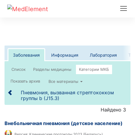
Заболевания
Информация
Лаборатория
Те
Список
Все материалы
Пневмония, вызванная стрептококком
группы b (J15.3)
Найдено 3
Внебольничная пневмония (детское население)
Версия:
Клинические протоколы 2023 (Беларусь)